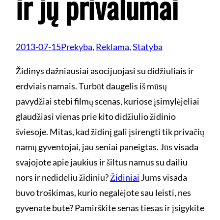
ir jų privalumai
2013-07-15
Prekyba
, 
Reklama
, 
Statyba
Židinys dažniausiai asocijuojasi su didžiuliais ir
erdviais namais. Turbūt daugelis iš mūsų
pavydžiai stebi filmų scenas, kuriose įsimylėjeliai
glaudžiasi vienas prie kito didžiulio židinio
šviesoje. Mitas, kad židinį gali įsirengti tik privačių
namų gyventojai, jau seniai paneigtas. Jūs visada
svajojote apie jaukius ir šiltus namus su dailiu
nors ir nedideliu židiniu?
Židiniai
Jums visada
buvo troškimas, kurio negalėjote sau leisti, nes
gyvenate bute? Pamirškite senas tiesas ir įsigykite