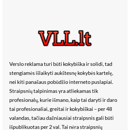
Verslo reklama turi būti kokybiška ir solidi, tad
stengiamės išlaikyti aukštesnę kokybės kartelę,
nei kiti panašaus pobūdžio interneto puslapiai.
Straipsnių talpinimas yra atliekamas tik
profesionalų, kurie išmano, kaip tai daryti ir daro
tai profesionaliai, greitai ir kokybiškai – per 48
valandas, tačiau dažniausiai straipsnis gali būti
išpublikuotas per 2 val. Tai nėra straipsnių