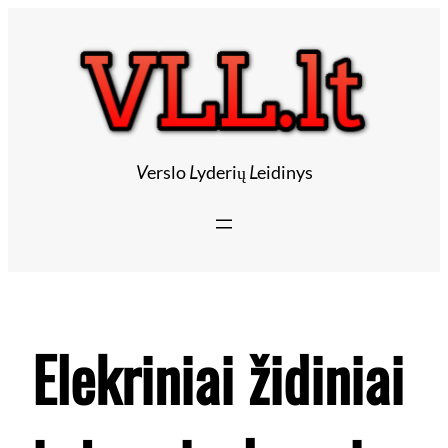
Eiti
prie
turinio
V
erslo
L
yderių
L
eidinys
Elekriniai židiniai