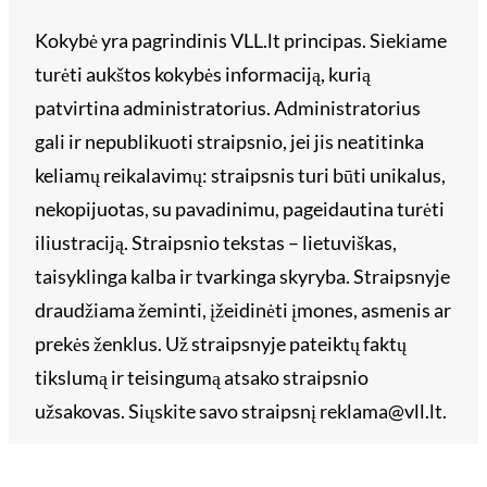
Kokybė yra pagrindinis VLL.lt principas. Siekiame
turėti aukštos kokybės informaciją, kurią
patvirtina administratorius. Administratorius
gali ir nepublikuoti straipsnio, jei jis neatitinka
keliamų reikalavimų: straipsnis turi būti unikalus,
nekopijuotas, su pavadinimu, pageidautina turėti
iliustraciją. Straipsnio tekstas – lietuviškas,
taisyklinga kalba ir tvarkinga skyryba. Straipsnyje
draudžiama žeminti, įžeidinėti įmones, asmenis ar
prekės ženklus. Už straipsnyje pateiktų faktų
tikslumą ir teisingumą atsako straipsnio
užsakovas. Siųskite savo straipsnį reklama@vll.lt.
Archyvai