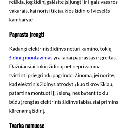
reiškia, jog židinį galėsite įsijungti ir ilgais vasaros
vakarais, kai norisi tik jaukios židinio švieselės
kambaryje.
Paprasta įrengti
Kadangi elektrinis židinys neturi kamino, tokių
židinių montavimas
yra labai paprastas ir greitas.
Dažniausiai tokių židinių net neprivaloma
tvirtinti prie grindų pagrindo. Žinoma, jei norite,
kad elektrinis židinys atrodytų kuo tikroviškiau,
patartina montuoti jį į sieną, nes būtent tokiu
būdu įrengtas elektrinis židinys labiausiai primins
kūrenamą židinį.
Tvarka namuose