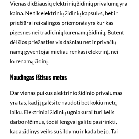
Vienas didžiausių elektrinių židinių privalumų yra
kaina. Ne tik elektrinių židinių kapsulės, bet ir
priežiūrai reikalingos priemonės yra kur kas
pigesnės nei tradicinių kūrenamų židinių. Būtent
dėl šios priežasties vis dažniau net ir privačių
namų gyventojai mieliau renkasi elektrinį, nei
kūrenamą židinį.
Naudingas ištisus metus
Dar vienas puikus elektrinio židinio privalumas
yra tas, kad jį galėsite naudoti bet kokiu metų
laiku. Elektriniai židinių ugniakurai turi kelis
darbo rėžimus, todėl lengvai galite pasirinkti,
kada židinys veiks su šildymu ir kada be jo. Tai