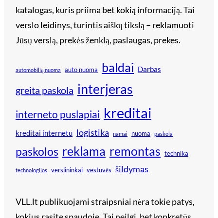
katalogas, kuris priima bet kokią informaciją. Tai
verslo leidinys, turintis aiškų tikslą – reklamuoti
Jūsų verslą, prekės ženklą, paslaugas, prekes.
baldai
Darbas
auto nuoma
automobilių nuoma
interjeras
greita paskola
kreditai
interneto puslapiai
logistika
kreditai internetu
nuoma
namai
paskola
reklama
remontas
paskolos
technika
šildymas
verslininkai
vestuvės
technologijos
VLL.lt publikuojami straipsniai nėra tokie patys,
kokius rasite spaudoje. Tai neilgi, bet konkretūs