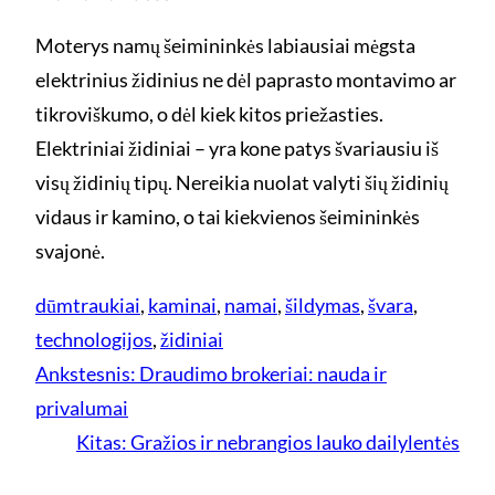
Moterys namų šeimininkės labiausiai mėgsta
elektrinius židinius ne dėl paprasto montavimo ar
tikroviškumo, o dėl kiek kitos priežasties.
Elektriniai židiniai – yra kone patys švariausiu iš
visų židinių tipų. Nereikia nuolat valyti šių židinių
vidaus ir kamino, o tai kiekvienos šeimininkės
svajonė.
dūmtraukiai
, 
kaminai
, 
namai
, 
šildymas
, 
švara
, 
technologijos
, 
židiniai
Ankstesnis:
Draudimo brokeriai: nauda ir
privalumai
Kitas:
Gražios ir nebrangios lauko dailylentės