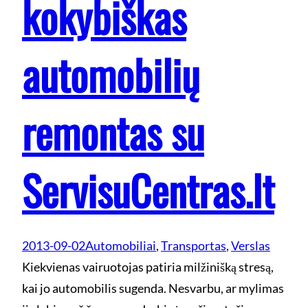
kokybiškas
automobilių
remontas su
ServisuCentras.lt
2013-09-02
Automobiliai
, 
Transportas
, 
Verslas
Kiekvienas vairuotojas patiria milžinišką stresą,
kai jo automobilis sugenda. Nesvarbu, ar mylimas