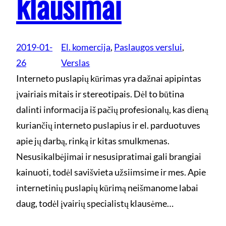
klausimai
2019-01-
El. komercija
, 
Paslaugos verslui
, 
26
Verslas
Interneto puslapių kūrimas yra dažnai apipintas
įvairiais mitais ir stereotipais. Dėl to būtina
dalinti informacija iš pačių profesionalų, kas dieną
kuriančių interneto puslapius ir el. parduotuves
apie jų darbą, rinką ir kitas smulkmenas.
Nesusikalbėjimai ir nesusipratimai gali brangiai
kainuoti, todėl savišvieta užsiimsime ir mes. Apie
internetinių puslapių kūrimą neišmanome labai
daug, todėl įvairių specialistų klausėme…