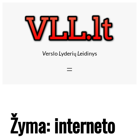
V
erslo
L
yderių
L
eidinys
Žyma:
interneto