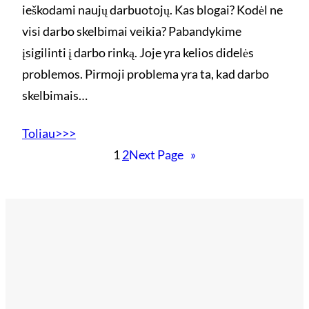
ieškodami naujų darbuotojų. Kas blogai? Kodėl ne
visi darbo skelbimai veikia? Pabandykime
įsigilinti į darbo rinką. Joje yra kelios didelės
problemos. Pirmoji problema yra ta, kad darbo
skelbimais…
Toliau>>>
1
2
Next Page
»