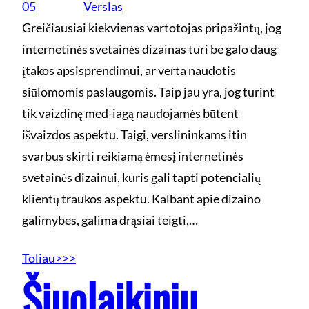
05
Verslas
Greičiausiai kiekvienas vartotojas pripažintų, jog
internetinės svetainės dizainas turi be galo daug
įtakos apsisprendimui, ar verta naudotis
siūlomomis paslaugomis. Taip jau yra, jog turint
tik vaizdinę med-iagą naudojamės būtent
išvaizdos aspektu. Taigi, verslininkams itin
svarbus skirti reikiamą ėmesį internetinės
svetainės dizainui, kuris gali tapti potencialių
klientų traukos aspektu. Kalbant apie dizaino
galimybes, galima drąsiai teigti,…
Toliau>>>
Šiuolaikinių