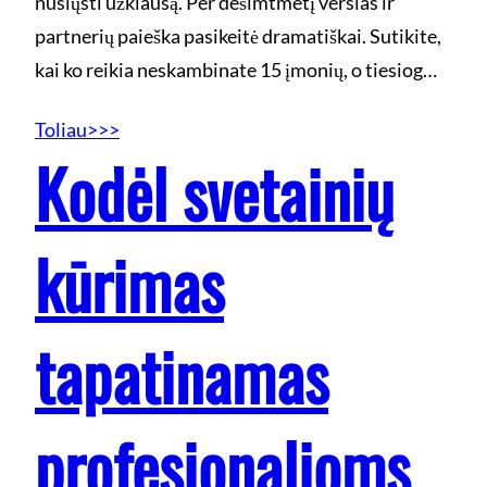
nusiųsti užklausą. Per dešimtmetį verslas ir
partnerių paieška pasikeitė dramatiškai. Sutikite,
kai ko reikia neskambinate 15 įmonių, o tiesiog…
Toliau>>>
Kodėl svetainių
kūrimas
tapatinamas
profesionalioms