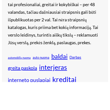
tai profesionaliai, greitai ir kokybiškai – per 48
valandas, tačiau dažniausiai straipsnis gali būti
išpublikuotas per 2 val. Tai nėra straipsnių
katalogas, kuris priima bet kokią informaciją. Tai
verslo leidinys, turintis aiškų tikslą – reklamuoti
Jūsų verslą, prekės ženklą, paslaugas, prekes.
baldai
Darbas
auto nuoma
automobilių nuoma
interjeras
greita paskola
kreditai
interneto puslapiai
logistika
kreditai internetu
nuoma
namai
paskola
reklama
remontas
paskolos
technika
šildymas
verslininkai
vestuvės
technologijos