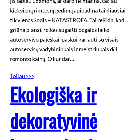
jis labiau už žmoną, ar darbinė mašina, tačiau
kiekvieną rimtesnį gedimą apibūdina taikliausiai
tik vienas žodis – KATASTROFA. Tai reiškia, kad
griūna planai, reikės sugaišti begales laiko
autoserviso paieškai, paskui kariauti su visais
autoservisų vadybininkais ir meistriukais dėl
remonto kainų. O kur dar…
Toliau>>>
Ekologiška ir
dekoratyvinė