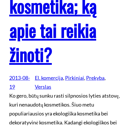
kosmetika; ką
apie tai reikia
žinoti?
2013-08-
El. komercija
, 
Pirkiniai
, 
Prekyba
, 
19
Verslas
Ko gero, būtų sunku rasti silpnosios lyties atstovę,
kuri nenaudotų kosmetikos. Šiuo metu
populiariausios yra ekologiška kosmetika bei
dekoratyvinė kosmetika. Kadangi ekologiškos bei