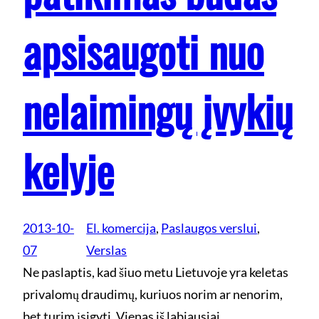
apsisaugoti nuo
nelaimingų įvykių
kelyje
2013-10-
El. komercija
, 
Paslaugos verslui
, 
07
Verslas
Ne paslaptis, kad šiuo metu Lietuvoje yra keletas
privalomų draudimų, kuriuos norim ar nenorim,
bet turim įsigyti. Vienas iš labiausiai