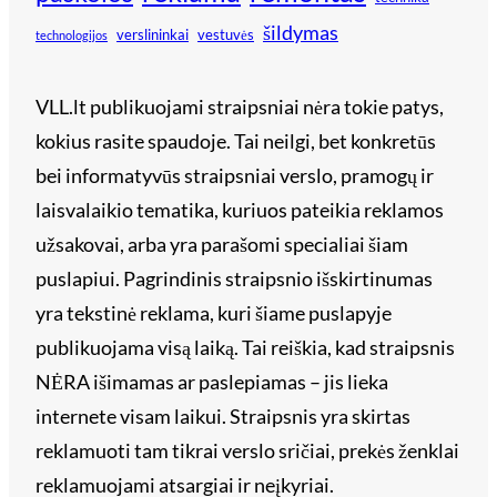
šildymas
verslininkai
vestuvės
technologijos
VLL.lt publikuojami straipsniai nėra tokie patys,
kokius rasite spaudoje. Tai neilgi, bet konkretūs
bei informatyvūs straipsniai verslo, pramogų ir
laisvalaikio tematika, kuriuos pateikia reklamos
užsakovai, arba yra parašomi specialiai šiam
puslapiui. Pagrindinis straipsnio išskirtinumas
yra tekstinė reklama, kuri šiame puslapyje
publikuojama visą laiką. Tai reiškia, kad straipsnis
NĖRA išimamas ar paslepiamas – jis lieka
internete visam laikui. Straipsnis yra skirtas
reklamuoti tam tikrai verslo sričiai, prekės ženklai
reklamuojami atsargiai ir neįkyriai.