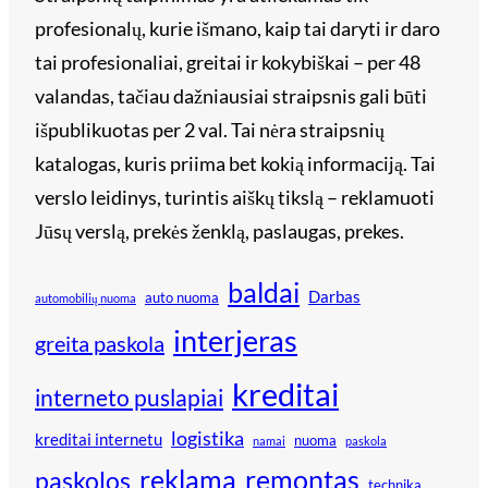
profesionalų, kurie išmano, kaip tai daryti ir daro
tai profesionaliai, greitai ir kokybiškai – per 48
valandas, tačiau dažniausiai straipsnis gali būti
išpublikuotas per 2 val. Tai nėra straipsnių
katalogas, kuris priima bet kokią informaciją. Tai
verslo leidinys, turintis aiškų tikslą – reklamuoti
Jūsų verslą, prekės ženklą, paslaugas, prekes.
baldai
Darbas
auto nuoma
automobilių nuoma
interjeras
greita paskola
kreditai
interneto puslapiai
logistika
kreditai internetu
nuoma
namai
paskola
reklama
remontas
paskolos
technika