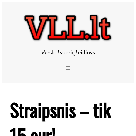
Eiti
prie
turinio
V
erslo
L
yderių
L
eidinys
Straipsnis – tik
15 eur!