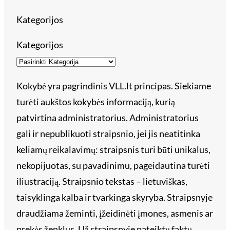
Kategorijos
Kategorijos
Kokybė yra pagrindinis VLL.lt principas. Siekiame
turėti aukštos kokybės informaciją, kurią
patvirtina administratorius. Administratorius
gali ir nepublikuoti straipsnio, jei jis neatitinka
keliamų reikalavimų: straipsnis turi būti unikalus,
nekopijuotas, su pavadinimu, pageidautina turėti
iliustraciją. Straipsnio tekstas – lietuviškas,
taisyklinga kalba ir tvarkinga skyryba. Straipsnyje
draudžiama žeminti, įžeidinėti įmones, asmenis ar
prekės ženklus. Už straipsnyje pateiktų faktų