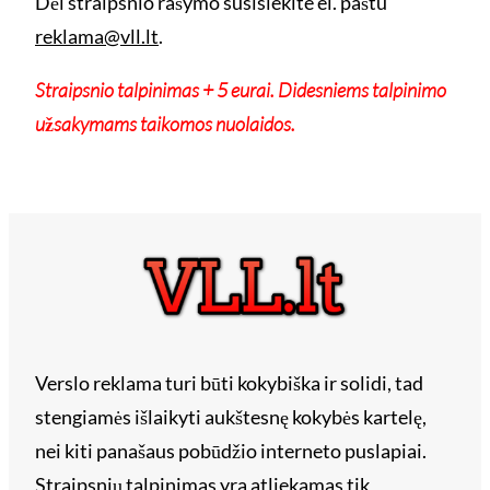
Dėl straipsnio rašymo susisiekite el. paštu
reklama@vll.lt
.
Straipsnio talpinimas + 5 eurai. Didesniems talpinimo
užsakymams taikomos nuolaidos.
Verslo reklama turi būti kokybiška ir solidi, tad
stengiamės išlaikyti aukštesnę kokybės kartelę,
nei kiti panašaus pobūdžio interneto puslapiai.
Straipsnių talpinimas yra atliekamas tik