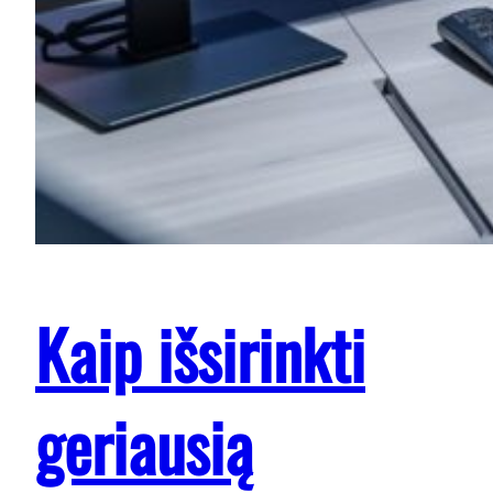
Kaip išsirinkti
geriausią