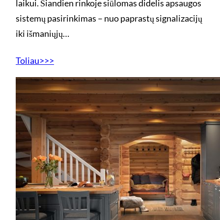
laikui. Šiandien rinkoje siūlomas didelis apsaugos
sistemų pasirinkimas – nuo paprastų signalizacijų
iki išmaniųjų…
Toliau>>>