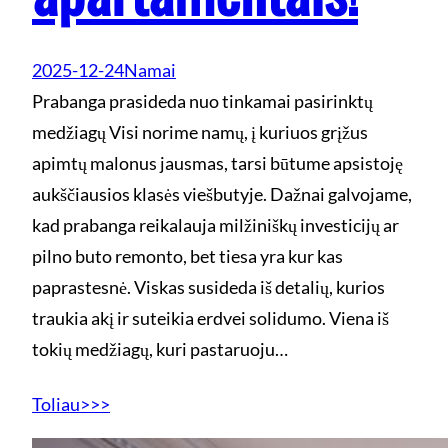
2025-12-24
Namai
Prabanga prasideda nuo tinkamai pasirinktų
medžiagų Visi norime namų, į kuriuos grįžus
apimtų malonus jausmas, tarsi būtume apsistoję
aukščiausios klasės viešbutyje. Dažnai galvojame,
kad prabanga reikalauja milžiniškų investicijų ar
pilno buto remonto, bet tiesa yra kur kas
paprastesnė. Viskas susideda iš detalių, kurios
traukia akį ir suteikia erdvei solidumo. Viena iš
tokių medžiagų, kuri pastaruoju…
Toliau>>>