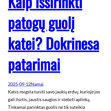
Kaip išsirinkti
patogų guolį
katei? Dokrinesa
patarimai
2025-09-12
Namai
Katės mėgsta turėti savo jaukią erdvę, kurioje jos
gali ilsėtis, jaustis saugios ir stebėti aplinką.
Tinkamai parinktas guolis ne tik suteikia