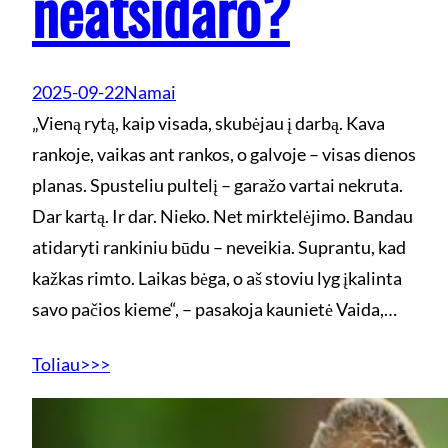
neatsidaro?
2025-09-22
Namai
„Vieną rytą, kaip visada, skubėjau į darbą. Kava
rankoje, vaikas ant rankos, o galvoje – visas dienos
planas. Spusteliu pultelį – garažo vartai nekruta.
Dar kartą. Ir dar. Nieko. Net mirktelėjimo. Bandau
atidaryti rankiniu būdu – neveikia. Suprantu, kad
kažkas rimto. Laikas bėga, o aš stoviu lyg įkalinta
savo pačios kieme“, – pasakoja kaunietė Vaida,…
Toliau>>>