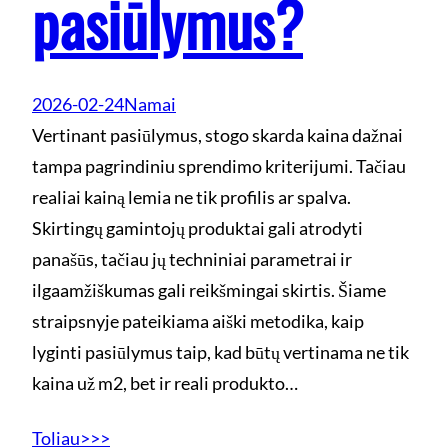
pasiūlymus?
2026-02-24
Namai
Vertinant pasiūlymus, stogo skarda kaina dažnai
tampa pagrindiniu sprendimo kriterijumi. Tačiau
realiai kainą lemia ne tik profilis ar spalva.
Skirtingų gamintojų produktai gali atrodyti
panašūs, tačiau jų techniniai parametrai ir
ilgaamžiškumas gali reikšmingai skirtis. Šiame
straipsnyje pateikiama aiški metodika, kaip
lyginti pasiūlymus taip, kad būtų vertinama ne tik
kaina už m2, bet ir reali produkto…
Toliau>>>