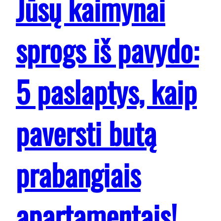
Jūsų kaimynai
sprogs iš pavydo:
5 paslaptys, kaip
paversti butą
prabangiais
apartamentais!