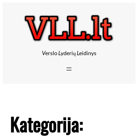
V
erslo
L
yderių
L
eidinys
Kategorija: