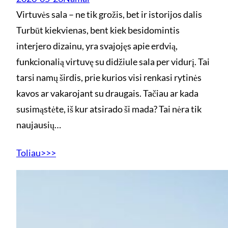
Virtuvės sala – ne tik grožis, bet ir istorijos dalis
Turbūt kiekvienas, bent kiek besidomintis
interjero dizainu, yra svajojęs apie erdvią,
funkcionalią virtuvę su didžiule sala per vidurį. Tai
tarsi namų širdis, prie kurios visi renkasi rytinės
kavos ar vakarojant su draugais. Tačiau ar kada
susimąstėte, iš kur atsirado ši mada? Tai nėra tik
naujausių…
Toliau>>>