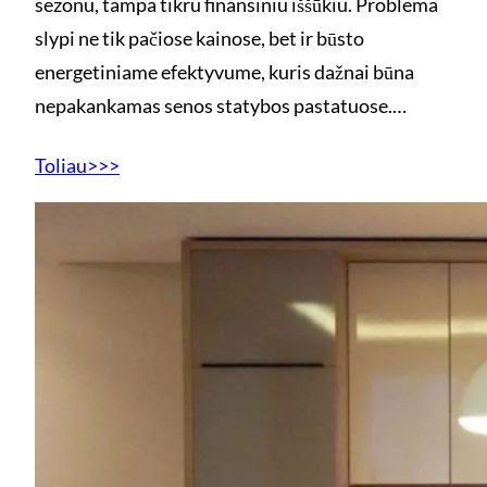
sezonu, tampa tikru finansiniu iššūkiu. Problema
slypi ne tik pačiose kainose, bet ir būsto
energetiniame efektyvume, kuris dažnai būna
nepakankamas senos statybos pastatuose.…
Toliau>>>