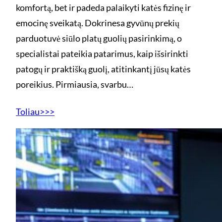
komfortą, bet ir padeda palaikyti katės fizinę ir
emocinę sveikatą. Dokrinesa gyvūnų prekių
parduotuvė siūlo platų guolių pasirinkimą, o
specialistai pateikia patarimus, kaip išsirinkti
patogų ir praktišką guolį, atitinkantį jūsų katės
poreikius. Pirmiausia, svarbu…
Toliau>>>