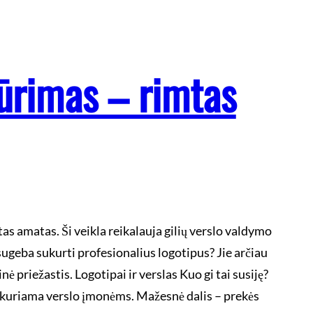
ūrimas – rimtas
as amatas. Ši veikla reikalauja gilių verslo valdymo
i sugeba sukurti profesionalius logotipus? Jie arčiau
nė priežastis. Logotipai ir verslas Kuo gi tai susiję?
kuriama verslo įmonėms. Mažesnė dalis – prekės