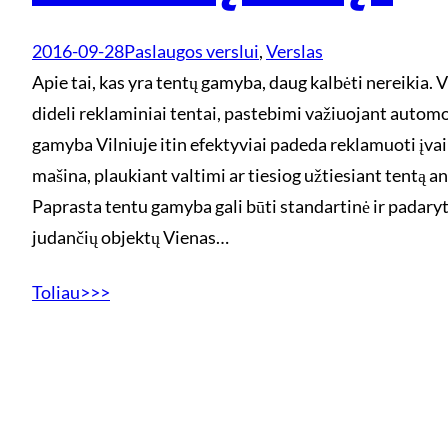
2016-09-28
Paslaugos verslui
, 
Verslas
Apie tai, kas yra tentų gamyba, daug kalbėti nereikia. 
dideli reklaminiai tentai, pastebimi važiuojant autom
gamyba Vilniuje itin efektyviai padeda reklamuoti įvai
mašina, plaukiant valtimi ar tiesiog užtiesiant tentą an
Paprasta tentu gamyba gali būti standartinė ir padary
judančių objektų Vienas…
Toliau>>>