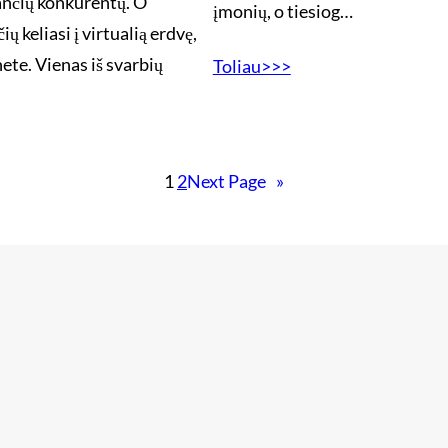
lančių konkurentų. O
įmonių, o tiesiog…
ų keliasi į virtualią erdvę,
ete. Vienas iš svarbių
Toliau>>>
1
2
Next Page
»