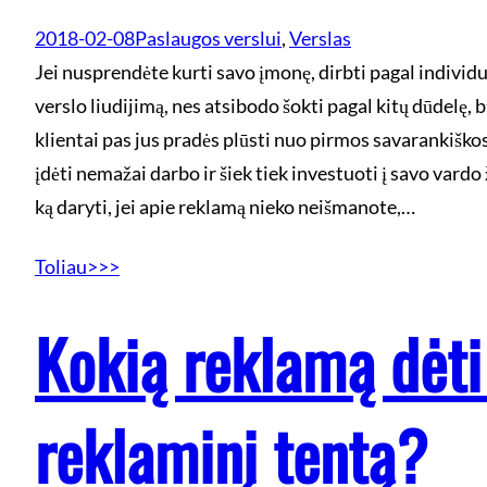
2018-02-08
Paslaugos verslui
, 
Verslas
Jei nusprendėte kurti savo įmonę, dirbti pagal individ
verslo liudijimą, nes atsibodo šokti pagal kitų dūdelę, b
klientai pas jus pradės plūsti nuo pirmos savarankiško
įdėti nemažai darbo ir šiek tiek investuoti į savo vard
ką daryti, jei apie reklamą nieko neišmanote,…
Toliau>>>
Kokią reklamą dėti
reklaminį tentą?