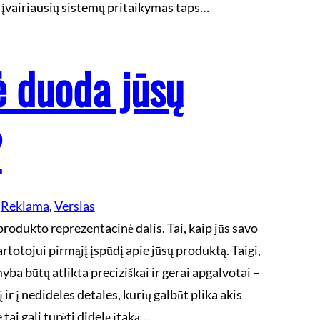
 įvairiausių sistemų pritaikymas taps…
 duoda jūsų
?
 
Reklama
, 
Verslas
 produkto reprezentacinė dalis. Tai, kaip jūs savo
totojui pirmąjį įspūdį apie jūsų produktą. Taigi,
ba būtų atlikta preciziškai ir gerai apgalvotai –
 ir į nedideles detales, kurių galbūt plika akis
ai gali turėti didelę įtaką…