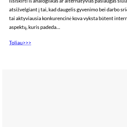
išsiskirti iš analogiškas ar alternatyvias paslaugas siū
atsižvelgiant į tai, kad daugelis gyvenimo bei darbo sriči
tai aktyviausia konkurencinė kova vyksta būtent intern
aspektų, kuris padeda…
Toliau>>>