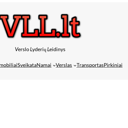
V
erslo
L
yderių
L
eidinys
mobiliai
Sveikata
Namai
Verslas
Transportas
Pirkiniai