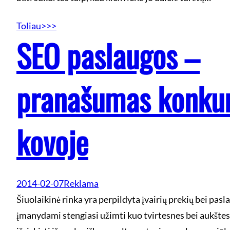
Toliau>>>
SEO paslaugos –
pranašumas konkur
kovoje
2014-02-07
Reklama
Šiuolaikinė rinka yra perpildyta įvairių prekių bei pasl
įmanydami stengiasi užimti kuo tvirtesnes bei aukštesn