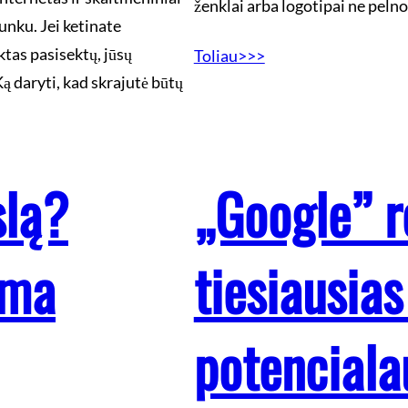
ženklai arba logotipai ne peln
unku. Jei ketinate
ktas pasisektų, jūsų
Toliau>>>
Ką daryti, kad skrajutė būtų
slą?
„Google” r
ama
tiesiausias
potencialau