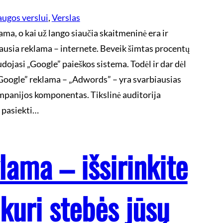
augos verslui
, 
Verslas
ma, o kai už lango siaučia skaitmeninė era ir
ausia reklama – internete. Beveik šimtas procentų
dojasi „Google” paieškos sistema. Todėl ir dar dėl
Google” reklama – „Adwords” – yra svarbiausias
panijos komponentas. Tikslinė auditorija
i pasiekti…
lama – išsirinkite
 kuri stebės jūsų