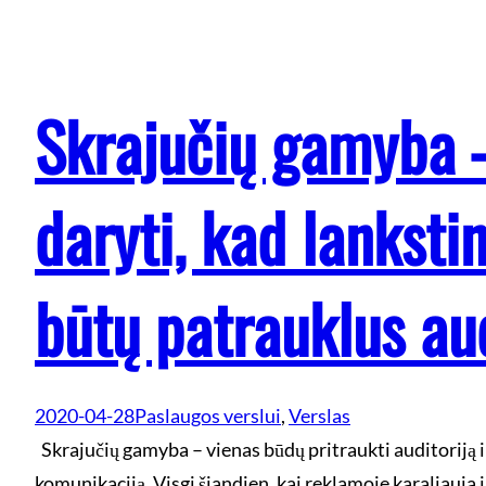
Skrajučių gamyba 
daryti, kad lanksti
būtų patrauklus aud
2020-04-28
Paslaugos verslui
, 
Verslas
Skrajučių gamyba – vienas būdų pritraukti auditoriją 
komunikaciją. Visgi šiandien, kai reklamoje karaliauja 