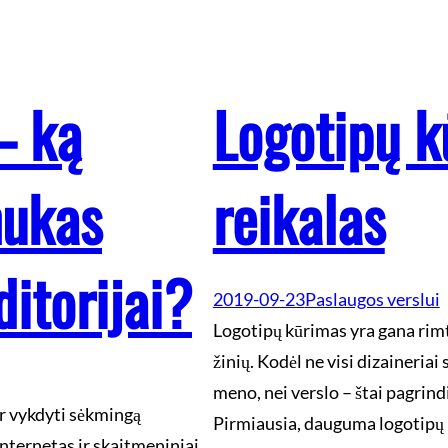
– ką
Logotipų k
nukas
reikalas
itorijai?
2019-09-23
Paslaugos verslui
Logotipų kūrimas yra gana rimt
žinių. Kodėl ne visi dizaineria
meno, nei verslo – štai pagrindi
ir vykdyti sėkmingą
Pirmiausia, dauguma logotipų 
internetas ir skaitmeniniai