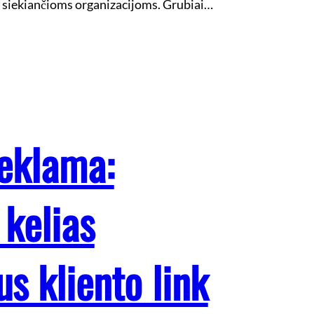
o siekiančioms organizacijoms. Grubiai…
eklama:
 kelias
s kliento link