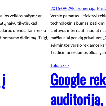
2016-09-29
El. komercija
, 
Pasl
ualios veiklos pažymą ar
Verslo pamatas – efektyvi rekla
ūtų naivu tikėtis, kad
technologinis bumas, patikimi
s darbo dienos. Tam reikia
Lietuvos internautų nuolat nau
o žinomumo didinimą. Taigi,
mažiausiai penkių privalumų „
sėkmingos verslo reklamos kam
Tradiciniai reklamos būdai gal
Toliau>>>
 į
Google rek
auditoriją,