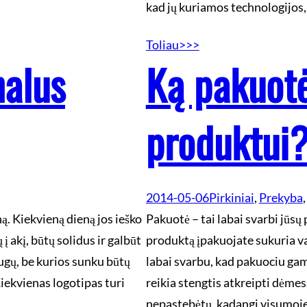
kad jų kuriamos technologijos,
Toliau>>>
nalus
Ką pakuotė
produktui
2014-05-06
Pirkiniai
, 
Prekyba
,
. Kiekvieną dieną jos ieško
Pakuotė – tai labai svarbi jūsų
į akį, būtų solidus ir galbūt
produktą įpakuojate sukuria var
augų, be kurios sunku būtų
labai svarbu, kad pakuociu gamy
Kiekvienas logotipas turi
reikia stengtis atkreipti dėmesį
nepastebėtų, kadangi visumoje t