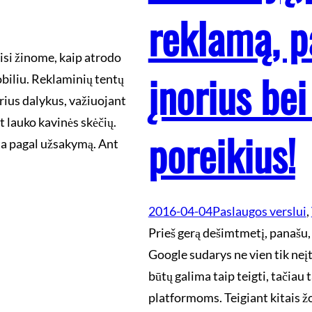
reklamą, p
Visi žinome, kaip atrodo
įnorius be
obiliu. Reklaminių tentų
rius dalykus, važiuojant
t lauko kavinės skėčių.
poreikius!
ta pagal užsakymą. Ant
2016-04-04
Paslaugos verslui
, 
Prieš gerą dešimtmetį, panašu,
Google sudarys ne vien tik neįt
būtų galima taip teigti, tačiau t
platformoms. Teigiant kitais žo