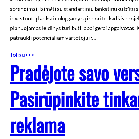
sprendimai, laimėti su standartiniu lankstinuku būtų s
investuoti į lankstinukų gamybą ir norite, kad šis proje
planuojamas leidinys turi būti labai gerai apgalvotas. 
patraukli potencialiam vartotojui?…
Toliau>>>
Pradėjote savo ver
Pasirūpinkite tink
reklama