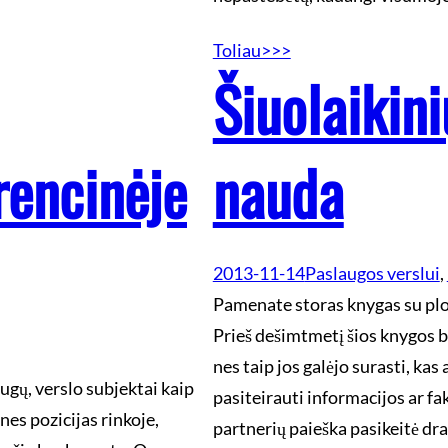
Toliau>>>
Šiuolaikin
encinėje
nauda
2013-11-14
Paslaugos verslui
, 
Pamenate storas knygas su plo
Prieš dešimtmetį šios knygos b
nes taip jos galėjo surasti, kas
augų, verslo subjektai kaip
pasiteirauti informacijos ar fa
es pozicijas rinkoje,
partnerių paieška pasikeitė dra