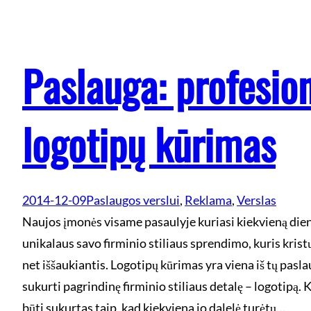
Paslauga: profesio
logotipų kūrimas
2014-12-09
Paslaugos verslui
, 
Reklama
, 
Verslas
Naujos įmonės visame pasaulyje kuriasi kiekvieną dieną
unikalaus savo firminio stiliaus sprendimo, kuris kristų 
net iššaukiantis. Logotipų kūrimas yra viena iš tų pasl
sukurti pagrindinę firminio stiliaus detalę – logotipą. 
būti sukurtas taip, kad kiekviena jo dalelė turėtų…