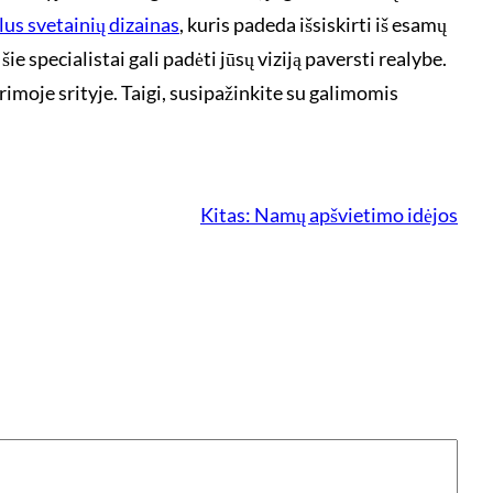
lus svetainių dizainas
, kuris padeda išsiskirti iš esamų
ie specialistai gali padėti jūsų viziją paversti realybe.
imoje srityje. Taigi, susipažinkite su galimomis
Kitas:
Namų apšvietimo idėjos