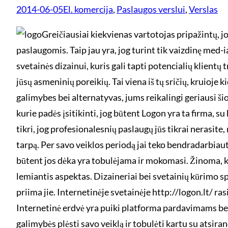
2014-06-05
El. komercija
, 
Paslaugos verslui
, 
Verslas
Greičiausiai kiekvienas vartotojas pripažintų, j
paslaugomis. Taip jau yra, jog turint tik vaizdinę med-
svetainės dizainui, kuris gali tapti potencialių klientų
jūsų asmeninių poreikių. Tai viena iš tų sričių, kruioj
galimybes bei alternatyvas, jums reikalingi geriausi šio
kurie padės įsitikinti, jog būtent Logon yra ta firma, 
tikri, jog profesionalesnių paslaugų jūs tikrai nerasit
tarpą. Per savo veiklos periodą jai teko bendradarbiaut
būtent jos dėka yra tobulėjama ir mokomasi. Žinoma, ki
lemiantis aspektas. Dizaineriai bei svetainių kūrimo spe
priima jie. Internetinėje svetainėje http://logon.lt/ ras
Internetinė erdvė yra puiki platforma pardavimams bei 
galimybės plėsti savo veiklą ir tobulėti kartu su atsi