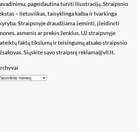
avadinimu, pageidautina turėti iliustraciją. Straipsnio
ekstas – lietuviškas, taisyklinga kalba ir tvarkinga
kyryba. Straipsnyje draudžiama žeminti, įžeidinėti
mones, asmenis ar prekės ženklus. Už straipsnyje
ateiktų faktų tikslumą ir teisingumą atsako straipsnio
žsakovas. Siųskite savo straipsnį reklama@vll.lt.
rchyvai