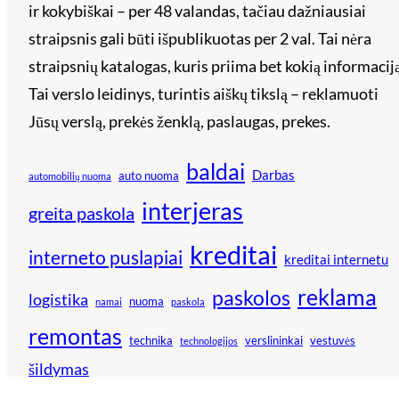
ir kokybiškai – per 48 valandas, tačiau dažniausiai
straipsnis gali būti išpublikuotas per 2 val. Tai nėra
straipsnių katalogas, kuris priima bet kokią informaciją
Tai verslo leidinys, turintis aiškų tikslą – reklamuoti
Jūsų verslą, prekės ženklą, paslaugas, prekes.
baldai
Darbas
auto nuoma
automobilių nuoma
interjeras
greita paskola
kreditai
interneto puslapiai
kreditai internetu
reklama
paskolos
logistika
nuoma
namai
paskola
remontas
technika
verslininkai
vestuvės
technologijos
šildymas