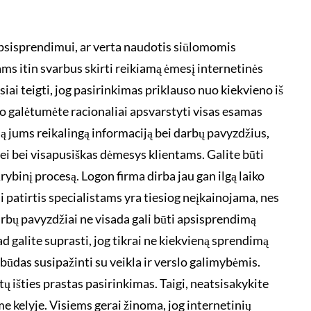
 apsisprendimui, ar verta naudotis siūlomomis
ams itin svarbus skirti reikiamą ėmesį internetinės
siai teigti, jog pasirinkimas priklauso nuo kiekvieno iš
jgo galėtumėte racionaliai apsvarstyti visas esamas
isą jums reikalingą informaciją bei darbų pavyzdžius,
 bei bei visapusiškas dėmesys klientams. Galite būti
rybinį procesą. Logon firma dirba jau gan ilgą laiko
i patirtis specialistams yra tiesiog neįkainojama, nes
arbų pavyzdžiai ne visada gali būti apsisprendimą
ad galite suprasti, jog tikrai ne kiekvieną sprendimą
s būdas susipažinti su veikla ir verslo galimybėmis.
 išties prastas pasirinkimas. Taigi, neatsisakykite
e kelyje. Visiems gerai žinoma, jog internetinių