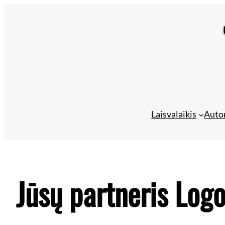
Eiti
prie
turinio
Laisvalaikis
Auto
Jūsų partneris Log