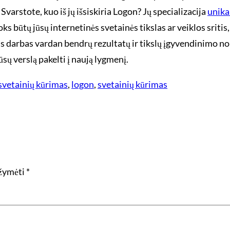
Svarstote, kuo iš jų išsiskiria Logon? Jų specializacija
unika
s būtų jūsų internetinės svetainės tikslas ar veiklos sritis, š
s darbas vardan bendrų rezultatų ir tikslų įgyvendinimo nor
ų verslą pakelti į naują lygmenį.
svetainių kūrimas
, 
logon
, 
svetainių kūrimas
ažymėti
*