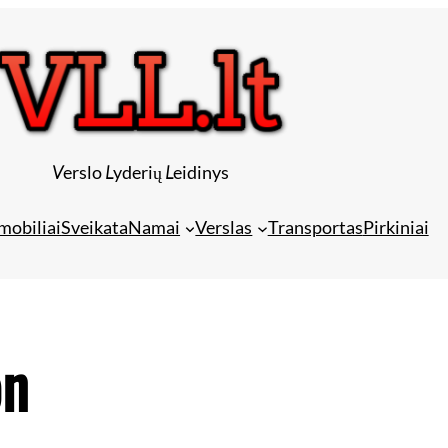
V
erslo
L
yderių
L
eidinys
mobiliai
Sveikata
Namai
Verslas
Transportas
Pirkiniai
on