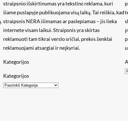
straipsnio išskirtinumas yra tekstinė reklama, kuri
p
šiame puslapyje publikuojama visą laiką. Tai reiškia, kad
t
.
straipsnis NĖRA išimamas ar paslepiamas – jis lieka
s
internete visam laikui. Straipsnis yra skirtas
į
reklamuoti tam tikrai verslo sričiai, prekės ženklai
p
reklamuojami atsargiai ir neįkyriai.
u
Kategorijos
A
Kategorijos