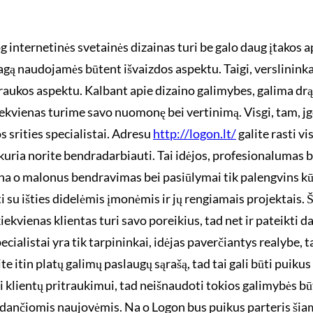
og internetinės svetainės dizainas turi be galo daug įtakos
iagą naudojamės būtent išvaizdos aspektu. Taigi, verslinink
 traukos aspektu. Kalbant apie dizaino galimybes, galima drą
e kiekvienas turime savo nuomonę bei vertinimą. Visgi, tam, 
s srities specialistai. Adresu
http://logon.lt/
galite rasti v
su kuria norite bendradarbiauti. Tai idėjos, profesionalumas
e, na o malonus bendravimas bei pasiūlymai tik palengvins kū
i su išties didelėmis įmonėmis ir jų rengiamais projektais. Š
ekvienas klientas turi savo poreikius, tad net ir pateikti d
cialistai yra tik tarpininkai, idėjas paverčiantys realybe, t
ite itin platų galimų paslaugų sąrašą, tad tai gali būti puiku
klientų pritraukimui, tad neišnaudoti tokios galimybės būtų
randančiomis naujovėmis. Na o Logon bus puikus parteris šiam