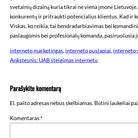
svetainių dizainą kuria tikrai ne viena įmonė Lietuvoje. 
konkurentų ir pritraukti potencialius klientus. Kad ir kok
Viskas, ko reikia, tai bendradarbiavimas bei komandini
paslaugomis bei profesionalų komanda, pasiruošusia jūs
interneto marketingas
, 
interneto puslapiai
, 
interneto 
Ankstesnis:
UAB steigimas internetu
Parašykite komentarą
El. pašto adresas nebus skelbiamas.
Būtini laukeliai p
Komentaras
*