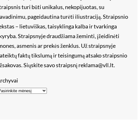
traipsnis turi būti unikalus, nekopijuotas, su
avadinimu, pageidautina turėti iliustraciją. Straipsnio
ekstas – lietuviškas, taisyklinga kalba ir tvarkinga
kyryba. Straipsnyje draudžiama žeminti, įžeidinėti
mones, asmenis ar prekės ženklus. Už straipsnyje
ateiktų faktų tikslumą ir teisingumą atsako straipsnio
žsakovas. Siųskite savo straipsnį reklama@vll.lt.
rchyvai