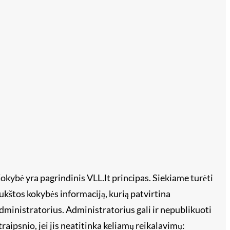
okybė yra pagrindinis VLL.lt principas. Siekiame turėti
ukštos kokybės informaciją, kurią patvirtina
dministratorius. Administratorius gali ir nepublikuoti
traipsnio, jei jis neatitinka keliamų reikalavimų: