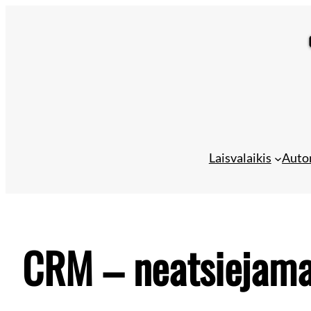
Eiti
prie
turinio
Laisvalaikis
Auto
CRM – neatsiejama 