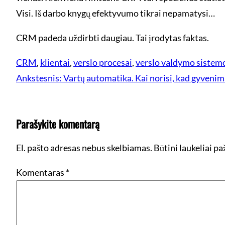
Visi. Iš darbo knygų efektyvumo tikrai nepamatysi…
CRM padeda uždirbti daugiau. Tai įrodytas faktas.
CRM
, 
klientai
, 
verslo procesai
, 
verslo valdymo sistem
Ankstesnis:
Vartų automatika. Kai norisi, kad gyvenim
Parašykite komentarą
El. pašto adresas nebus skelbiamas.
Būtini laukeliai p
Komentaras
*