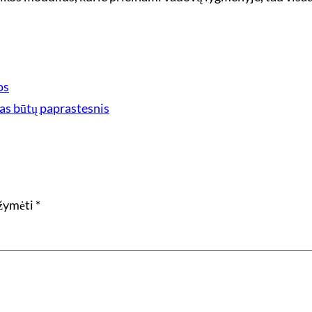
os
as būtų paprastesnis
ažymėti
*