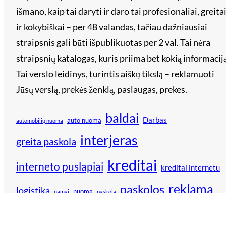
išmano, kaip tai daryti ir daro tai profesionaliai, greita
ir kokybiškai – per 48 valandas, tačiau dažniausiai
straipsnis gali būti išpublikuotas per 2 val. Tai nėra
straipsnių katalogas, kuris priima bet kokią informaciją
Tai verslo leidinys, turintis aiškų tikslą – reklamuoti
Jūsų verslą, prekės ženklą, paslaugas, prekes.
baldai
Darbas
auto nuoma
automobilių nuoma
interjeras
greita paskola
kreditai
interneto puslapiai
kreditai internetu
reklama
paskolos
logistika
nuoma
namai
paskola
remontas
technika
verslininkai
vestuvės
technologijos