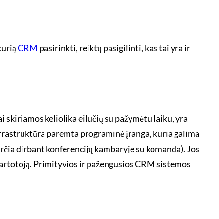
kurią
CRM
pasirinkti, reiktų pasigilinti, kas tai yra ir
skiriamos keliolika eilučių su pažymėtu laiku, yra
nfrastruktūra paremta programinė įranga, kuria galima
averčia dirbant konferencijų kambaryje su komanda). Jos
 vartotoją. Primityvios ir pažengusios CRM sistemos