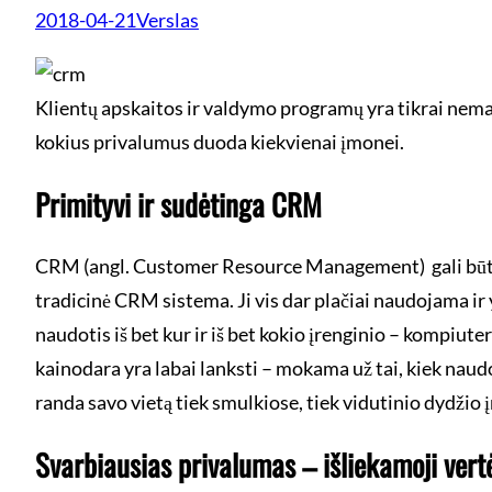
2018-04-21
Verslas
Klientų apskaitos ir valdymo programų yra tikrai nemaž
kokius privalumus duoda kiekvienai įmonei.
Primityvi ir sudėtinga CRM
CRM (angl. Customer Resource Management) gali būti lab
tradicinė CRM sistema. Ji vis dar plačiai naudojama i
naudotis iš bet kur ir iš bet kokio įrenginio – kompiut
kainodara yra labai lanksti – mokama už tai, kiek nau
randa savo vietą tiek smulkiose, tiek vidutinio dydžio
Svarbiausias privalumas – išliekamoji vert