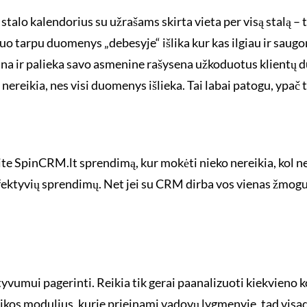
stalo kalendorius su užrašams skirta vieta per visą stalą – 
o tarpu duomenys „debesyje“ išlika kur kas ilgiau ir saugo
 ir palieka savo asmenine rašysena užkoduotus klientų duo
 nereikia, nes visi duomenys išlieka. Tai labai patogu, ypač 
pinCRM.lt sprendimą, kur mokėti nieko nereikia, kol neap
ų efektyvių sprendimų. Net jei su CRM dirba vos vienas žmog
tyvumui pagerinti. Reikia tik gerai paanalizuoti kiekvieno
ikos modulius, kurie prieinami vadovų lygmenyje, tad visad