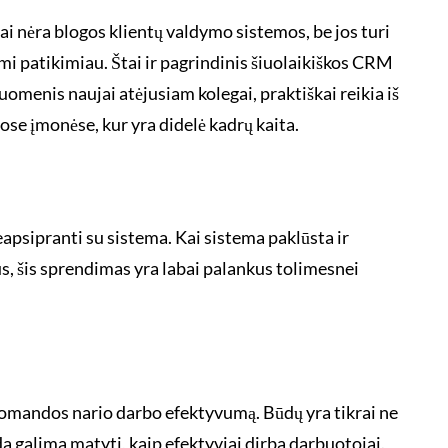
tai nėra blogos klientų valdymo sistemos, be jos turi
mi patikimiau. Štai ir pagrindinis šiuolaikiškos CRM
menis naujai atėjusiam kolegai, praktiškai reikia iš
tose įmonėse, kur yra didelė kadrų kaita.
sipranti su sistema. Kai sistema paklūsta ir
us, šis sprendimas yra labai palankus tolimesnei
 komandos nario darbo efektyvumą. Būdų yra tikrai ne
a galima matyti, kaip efektyviai dirba darbuotojai.