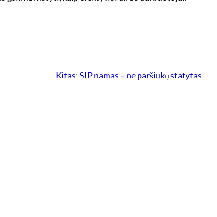
Kitas:
SIP namas – ne paršiukų statytas