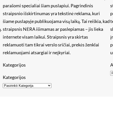
i
parašomi specialiai šiam puslapiui. Pagrindinis
s
straipsnio išskirtinumas yra tekstinė reklama, kuri
p
šiame puslapyje publikuojama visą laiką. Tai reiškia, kad
t
.
straipsnis NĖRA išimamas ar paslepiamas – jis lieka
s
internete visam laikui. Straipsnis yra skirtas
į
reklamuoti tam tikrai verslo sričiai, prekės ženklai
p
reklamuojami atsargiai ir neįkyriai.
u
Kategorijos
A
Kategorijos