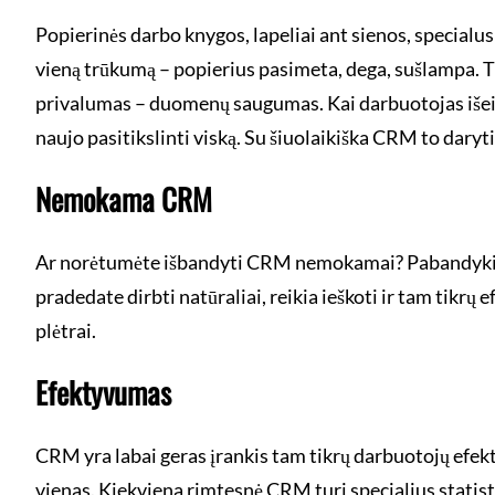
Popierinės darbo knygos, lapeliai ant sienos, specialus 
vieną trūkumą – popierius pasimeta, dega, sušlampa. Tu
privalumas – duomenų saugumas. Kai darbuotojas išeina
naujo pasitikslinti viską. Su šiuolaikiška CRM to daryti
Nemokama CRM
Ar norėtumėte išbandyti CRM nemokamai? Pabandykite S
pradedate dirbti natūraliai, reikia ieškoti ir tam tikr
plėtrai.
Efektyvumas
CRM yra labai geras įrankis tam tikrų darbuotojų efek
vienas. Kiekviena rimtesnė CRM turi specialius statist