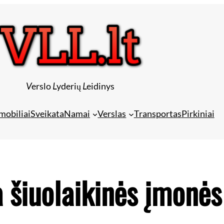
V
erslo
L
yderių
L
eidinys
mobiliai
Sveikata
Namai
Verslas
Transportas
Pirkiniai
šiuolaikinės įmonės 