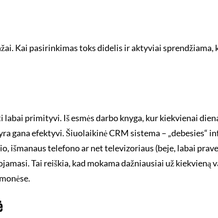
ai. Kai pasirinkimas toks didelis ir aktyviai sprendžiama, 
ai primityvi. Iš esmės darbo knyga, kur kiekvienai dienai 
r yra gana efektyvi. Šiuolaikinė CRM sistema – „debesies“ i
erio, išmanaus telefono ar net televizoriaus (beje, labai pr
dojamasi. Tai reiškia, kad mokama dažniausiai už kiekvieną
 įmonėse.
ė