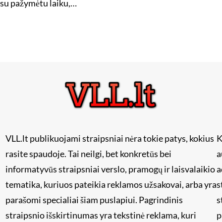
ų su pažymėtu laiku,…
VLL.lt publikuojami straipsniai nėra tokie patys, kokius
K
rasite spaudoje. Tai neilgi, bet konkretūs bei
a
informatyvūs straipsniai verslo, pramogų ir laisvalaikio
a
tematika, kuriuos pateikia reklamos užsakovai, arba yra
s
i
parašomi specialiai šiam puslapiui. Pagrindinis
s
straipsnio išskirtinumas yra tekstinė reklama, kuri
p