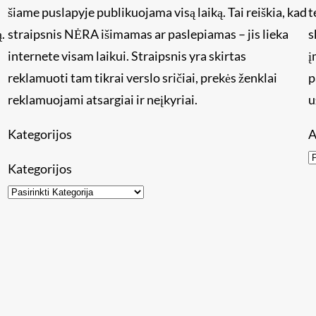
šiame puslapyje publikuojama visą laiką. Tai reiškia, kad
t
.
straipsnis NĖRA išimamas ar paslepiamas – jis lieka
s
internete visam laikui. Straipsnis yra skirtas
į
reklamuoti tam tikrai verslo sričiai, prekės ženklai
p
reklamuojami atsargiai ir neįkyriai.
u
Kategorijos
A
Kategorijos