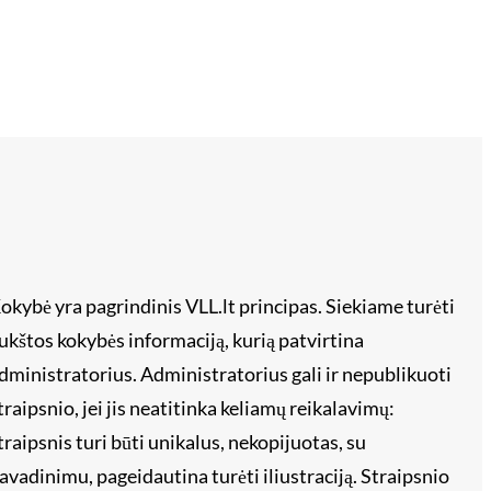
okybė yra pagrindinis VLL.lt principas. Siekiame turėti
ukštos kokybės informaciją, kurią patvirtina
dministratorius. Administratorius gali ir nepublikuoti
traipsnio, jei jis neatitinka keliamų reikalavimų:
traipsnis turi būti unikalus, nekopijuotas, su
avadinimu, pageidautina turėti iliustraciją. Straipsnio