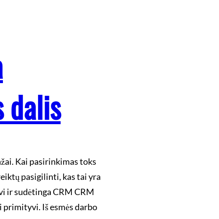
a
 dalis
žai. Kai pasirinkimas toks
iktų pasigilinti, kas tai yra
tyvi ir sudėtinga CRM CRM
 primityvi. Iš esmės darbo