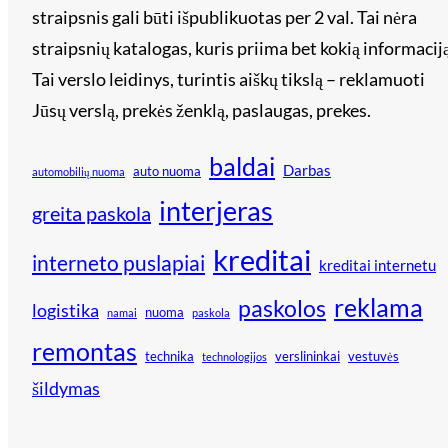
straipsnis gali būti išpublikuotas per 2 val. Tai nėra
straipsnių katalogas, kuris priima bet kokią informaciją
Tai verslo leidinys, turintis aiškų tikslą – reklamuoti
Jūsų verslą, prekės ženklą, paslaugas, prekes.
baldai
Darbas
auto nuoma
automobilių nuoma
interjeras
greita paskola
kreditai
interneto puslapiai
kreditai internetu
reklama
paskolos
logistika
nuoma
namai
paskola
remontas
technika
verslininkai
vestuvės
technologijos
šildymas