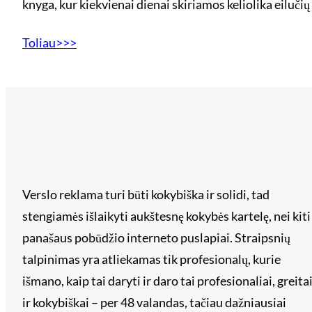
knyga, kur kiekvienai dienai skiriamos keliolika eiluči
Toliau>>>
Verslo reklama turi būti kokybiška ir solidi, tad
stengiamės išlaikyti aukštesnę kokybės kartelę, nei kiti
panašaus pobūdžio interneto puslapiai. Straipsnių
talpinimas yra atliekamas tik profesionalų, kurie
išmano, kaip tai daryti ir daro tai profesionaliai, greita
ir kokybiškai – per 48 valandas, tačiau dažniausiai