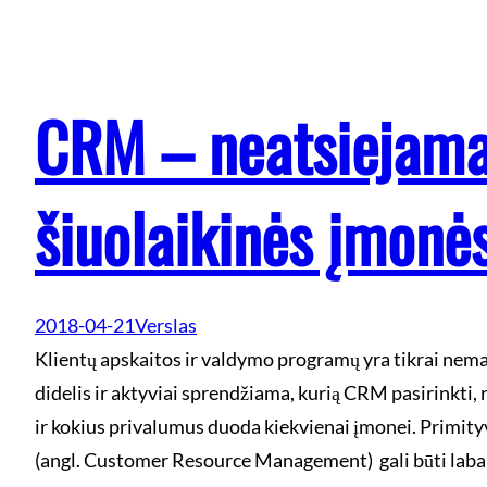
CRM – neatsiejam
šiuolaikinės įmonės
2018-04-21
Verslas
Klientų apskaitos ir valdymo programų yra tikrai nema
didelis ir aktyviai sprendžiama, kurią CRM pasirinkti, re
ir kokius privalumus duoda kiekvienai įmonei. Primi
(angl. Customer Resource Management) gali būti labai