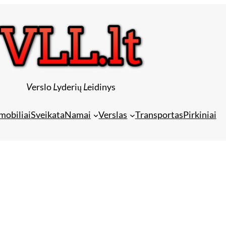
V
erslo
L
yderių
L
eidinys
mobiliai
Sveikata
Namai
Verslas
Transportas
Pirkiniai