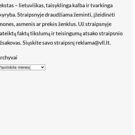
ekstas – lietuviškas, taisyklinga kalba ir tvarkinga
kyryba. Straipsnyje draudžiama žeminti, įžeidinėti
mones, asmenis ar prekės ženklus. Už straipsnyje
ateiktų faktų tikslumą ir teisingumą atsako straipsnio
žsakovas. Siųskite savo straipsnį reklama@vll.lt.
rchyvai