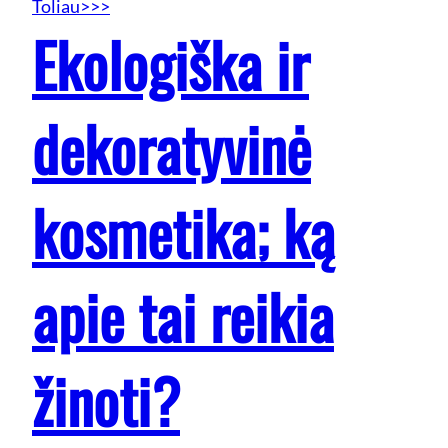
Toliau>>>
Ekologiška ir
dekoratyvinė
kosmetika; ką
apie tai reikia
žinoti?