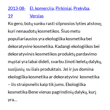
2013-08-
El. komercija
, 
Pirkiniai
, 
Prekyba
, 
19
Verslas
Ko gero, būtų sunku rasti silpnosios lyties atstovę,
kuri nenaudotų kosmetikos. Šiuo metu
populiariausios yra ekologiška kosmetika bei
dekoratyvinė kosmetika. Kadangi ekologiškos bei
dekoratyvinės kosmetikos produktų pardavimo
mąstai yra labai dideli, svarbu žinoti keletą dalykų,
susijusių su šiais produktais. Jei ir jus domina
ekologiška kosmetika ar dekoratyvinė kosmetika
– šis straipsnelis kaip tik jums. Ekologiška
kosmetika Bene vienas pagrindinių dalykų, kurį
yra…