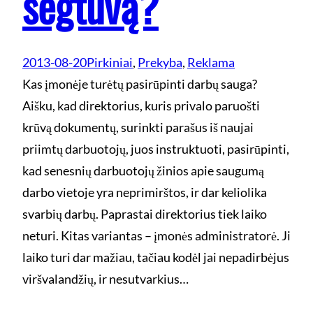
segtuvą?
2013-08-20
Pirkiniai
, 
Prekyba
, 
Reklama
Kas įmonėje turėtų pasirūpinti darbų sauga?
Aišku, kad direktorius, kuris privalo paruošti
krūvą dokumentų, surinkti parašus iš naujai
priimtų darbuotojų, juos instruktuoti, pasirūpinti,
kad senesnių darbuotojų žinios apie saugumą
darbo vietoje yra neprimirštos, ir dar keliolika
svarbių darbų. Paprastai direktorius tiek laiko
neturi. Kitas variantas – įmonės administratorė. Ji
laiko turi dar mažiau, tačiau kodėl jai nepadirbėjus
viršvalandžių, ir nesutvarkius…