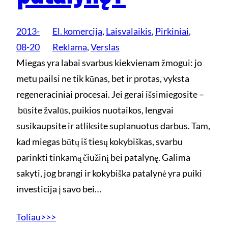
2013-
El. komercija
, 
Laisvalaikis
, 
Pirkiniai
, 
08-20
Reklama
, 
Verslas
Miegas yra labai svarbus kiekvienam žmogui: jo
metu pailsi ne tik kūnas, bet ir protas, vyksta
regeneraciniai procesai. Jei gerai išsimiegosite –
būsite žvalūs, puikios nuotaikos, lengvai
susikaupsite ir atliksite suplanuotus darbus. Tam,
kad miegas būtų iš tiesų kokybiškas, svarbu
parinkti tinkamą čiužinį bei patalynę. Galima
sakyti, jog brangi ir kokybiška patalynė yra puiki
investicija į savo bei…
Toliau>>>