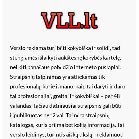
Verslo reklama turi būti kokybiška ir solidi, tad
stengiamės išlaikyti aukštesnę kokybės kartelę,
nei kiti panašaus pobūdžio interneto puslapiai.
Straipsnių talpinimas yra atliekamas tik
profesionalų, kurie išmano, kaip tai daryti ir daro
tai profesionaliai, greitai ir kokybiškai – per 48
valandas, tačiau dažniausiai straipsnis gali būti
išpublikuotas per 2 val. Tai nėra straipsnių
katalogas, kuris priima bet kokią informaciją. Tai
verslo leidinys, turintis aiškų tikslą – reklamuoti