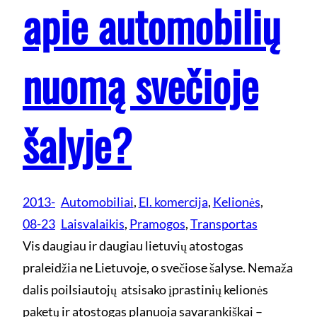
apie automobilių
nuomą svečioje
šalyje?
2013-
Automobiliai
, 
El. komercija
, 
Kelionės
, 
08-23
Laisvalaikis
, 
Pramogos
, 
Transportas
Vis daugiau ir daugiau lietuvių atostogas
praleidžia ne Lietuvoje, o svečiose šalyse. Nemaža
dalis poilsiautojų atsisako įprastinių kelionės
paketų ir atostogas planuoja savarankiškai –