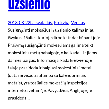
užsienio
2013-08-22
Laisvalaikis
, 
Prekyba
, 
Verslas
Susigrąžinti mokesčius iš užsienio galima ir jau
išvykus iš šalies, kurioje dirbote, ir dar būnant joje.
Prašymą susigrąžinti mokesčiams galima teikti
mokestinių metų pabaigoje, o kai kada – ir jiems
dar nesibaigus. Informacija, kada kiekvienoje
šalyje prasideda ir baigiasi mokestiniai metai
(data ne visada sutampa su kalendoriniais
metais), yra tos šalies mokesčių inspekcijos
interneto svetainėje. Pavyzdžiui, Anglijoje jie
prasideda…