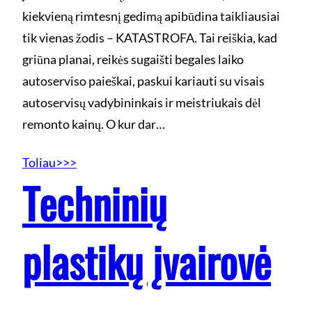
kiekvieną rimtesnį gedimą apibūdina taikliausiai
tik vienas žodis – KATASTROFA. Tai reiškia, kad
griūna planai, reikės sugaišti begales laiko
autoserviso paieškai, paskui kariauti su visais
autoservisų vadybininkais ir meistriukais dėl
remonto kainų. O kur dar…
Toliau>>>
Techninių
plastikų įvairovė