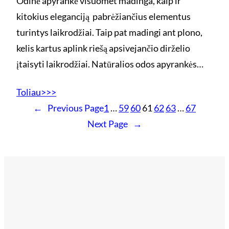
Odinė apyrankė visuomet madinga, kaip ir
kitokius eleganciją pabrėžiančius elementus
turintys laikrodžiai. Taip pat madingi ant plono,
kelis kartus aplink riešą apsivejančio dirželio
įtaisyti laikrodžiai. Natūralios odos apyrankės…
Toliau>>>
←
Previous Page
1
…
59
60
61
62
63
…
67
Next Page
→