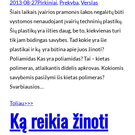
2013-08-27
Pirkiniai
, 
Prekyba
, 
Verslas
Šiais laikais įvairios pramonės šakos negalėtų būti
vystomos nenaudojant įvairių techninių plastikų.
Šių plastikų yra išties daug, be to, kiekvienas turi
tik jam būdingas savybes. Tad kokie yra šie
plastikai ir ką yra būtina apie juos žinoti?
Poliamidas Kas yra poliamidas? Tai – kietas
polimeras, atlaikantis didelis apkrovas. Kokiomis
savybėmis pasižymi šis kietas polimeras?
Svarbiausios…
Toliau>>>
Ką reikia žinoti