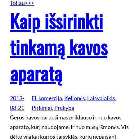
Toliau>>>
Kaip išsirinkti
tinkamą kavos
aparatą
2013-
El. komercija
, 
Kelionės
, 
Laisvalaikis
, 
08-21
Pirkiniai
, 
Prekyba
Geros kavos paruošimas priklauso ir nuo kavos
aparato, kurį naudojame, ir nuo mūsų išmonės. Vis
dėlto yra kai kurios taisyklės, kurių nepaisant