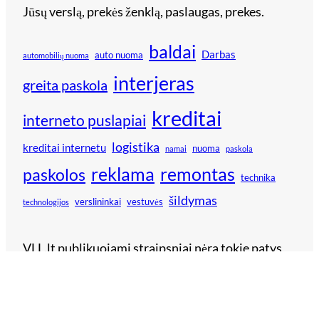
Jūsų verslą, prekės ženklą, paslaugas, prekes.
baldai
Darbas
auto nuoma
automobilių nuoma
interjeras
greita paskola
kreditai
interneto puslapiai
logistika
kreditai internetu
nuoma
namai
paskola
reklama
remontas
paskolos
technika
šildymas
verslininkai
vestuvės
technologijos
VLL.lt publikuojami straipsniai nėra tokie patys,
kokius rasite spaudoje. Tai neilgi, bet konkretūs
bei informatyvūs straipsniai verslo, pramogų ir
laisvalaikio tematika, kuriuos pateikia reklamos