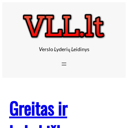
V
erslo
L
yderių
L
eidinys
Greitas ir