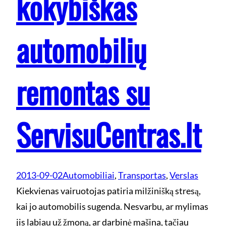
kokybiškas
automobilių
remontas su
ServisuCentras.lt
2013-09-02
Automobiliai
, 
Transportas
, 
Verslas
Kiekvienas vairuotojas patiria milžinišką stresą,
kai jo automobilis sugenda. Nesvarbu, ar mylimas
jis labiau už žmoną, ar darbinė mašina, tačiau