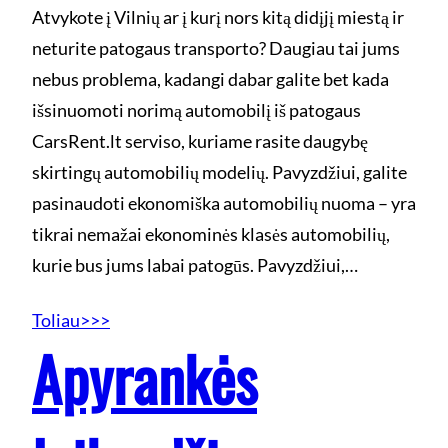
Atvykote į Vilnių ar į kurį nors kitą didįjį miestą ir
neturite patogaus transporto? Daugiau tai jums
nebus problema, kadangi dabar galite bet kada
išsinuomoti norimą automobilį iš patogaus
CarsRent.lt serviso, kuriame rasite daugybę
skirtingų automobilių modelių. Pavyzdžiui, galite
pasinaudoti ekonomiška automobilių nuoma – yra
tikrai nemažai ekonominės klasės automobilių,
kurie bus jums labai patogūs. Pavyzdžiui,…
Toliau>>>
Apyrankės