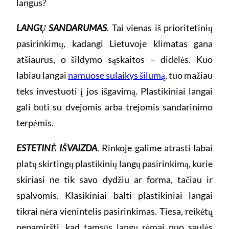
langus?
LANGŲ SANDARUMAS
. Tai vienas iš prioritetinių
pasirinkimų, kadangi Lietuvoje klimatas gana
atšiaurus, o šildymo sąskaitos – didelės. Kuo
labiau langai
namuose sulaikys šilumą
, tuo mažiau
teks investuoti į jos išgavimą. Plastikiniai langai
gali būti su dvejomis arba trejomis sandarinimo
terpėmis.
ESTETINĖ IŠVAIZDA
. Rinkoje galime atrasti labai
platų skirtingų plastikinių langų pasirinkimą, kurie
skiriasi ne tik savo dydžiu ar forma, tačiau ir
spalvomis. Klasikiniai balti plastikiniai langai
tikrai nėra vienintelis pasirinkimas. Tiesa, reikėtų
nepamiršti, kad tamsūs langų rėmai nuo saulės