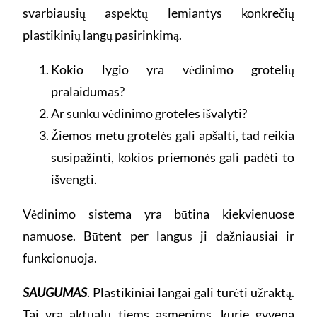
svarbiausių aspektų lemiantys konkrečių
plastikinių langų pasirinkimą.
Kokio lygio yra vėdinimo grotelių
pralaidumas?
Ar sunku vėdinimo groteles išvalyti?
Žiemos metu grotelės gali apšalti, tad reikia
susipažinti, kokios priemonės gali padėti to
išvengti.
Vėdinimo sistema yra būtina kiekvienuose
namuose. Būtent per langus ji dažniausiai ir
funkcionuoja.
SAUGUMAS
. Plastikiniai langai gali turėti užraktą.
Tai yra aktualu tiems asmenims, kurie gyvena