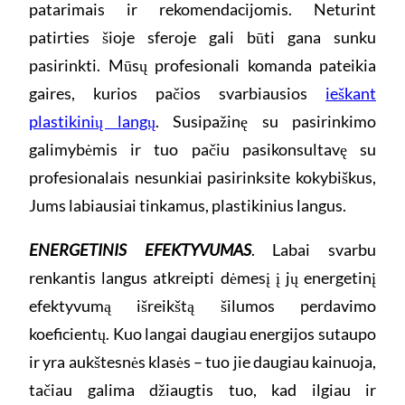
patarimais ir rekomendacijomis. Neturint
patirties šioje sferoje gali būti gana sunku
pasirinkti. Mūsų profesionali komanda pateikia
gaires, kurios pačios svarbiausios
ieškant
plastikinių langų
. Susipažinę su pasirinkimo
galimybėmis ir tuo pačiu pasikonsultavę su
profesionalais nesunkiai pasirinksite kokybiškus,
Jums labiausiai tinkamus, plastikinius langus.
ENERGETINIS EFEKTYVUMAS
. Labai svarbu
renkantis langus atkreipti dėmesį į jų energetinį
efektyvumą išreikštą šilumos perdavimo
koeficientų. Kuo langai daugiau energijos sutaupo
ir yra aukštesnės klasės – tuo jie daugiau kainuoja,
tačiau galima džiaugtis tuo, kad ilgiau ir