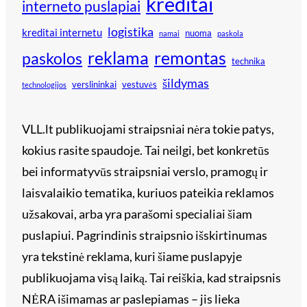
kreditai
interneto puslapiai
logistika
kreditai internetu
nuoma
namai
paskola
reklama
remontas
paskolos
technika
šildymas
verslininkai
vestuvės
technologijos
VLL.lt publikuojami straipsniai nėra tokie patys,
kokius rasite spaudoje. Tai neilgi, bet konkretūs
bei informatyvūs straipsniai verslo, pramogų ir
laisvalaikio tematika, kuriuos pateikia reklamos
užsakovai, arba yra parašomi specialiai šiam
puslapiui. Pagrindinis straipsnio išskirtinumas
yra tekstinė reklama, kuri šiame puslapyje
publikuojama visą laiką. Tai reiškia, kad straipsnis
NĖRA išimamas ar paslepiamas – jis lieka