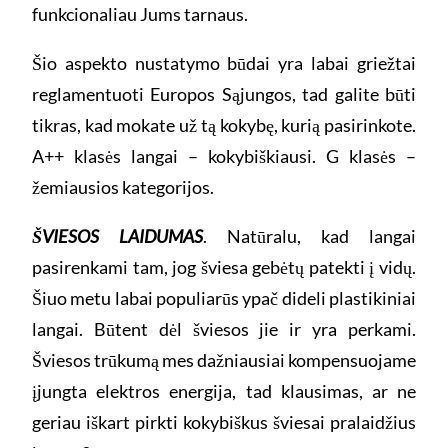
funkcionaliau Jums tarnaus.
Šio aspekto nustatymo būdai yra labai griežtai
reglamentuoti Europos Sąjungos, tad galite būti
tikras, kad mokate už tą kokybę, kurią pasirinkote.
A++ klasės langai – kokybiškiausi. G klasės –
žemiausios kategorijos.
ŠVIESOS LAIDUMAS
. Natūralu, kad langai
pasirenkami tam, jog šviesa gebėtų patekti į vidų.
Šiuo metu labai populiarūs ypač dideli plastikiniai
langai. Būtent dėl šviesos jie ir yra perkami.
Šviesos trūkumą mes dažniausiai kompensuojame
įjungta elektros energija, tad klausimas, ar ne
geriau iškart pirkti kokybiškus šviesai pralaidžius