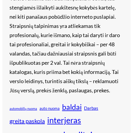
stengiamės išlaikyti aukštesnę kokybės kartelę,
nei kiti panašaus pobūdžio interneto puslapiai.
Straipsnių talpinimas yra atliekamas tik
profesionalų, kurie išmano, kaip tai daryti ir daro
tai profesionaliai, greitai ir kokybiškai – per 48
valandas, tačiau dažniausiai straipsnis gali būti
išpublikuotas per 2 val. Tai nėra straipsnių
katalogas, kuris priima bet kokią informaciją. Tai
verslo leidinys, turintis aiškų tikslą – reklamuoti
Jūsų verslą, prekės ženklą, paslaugas, prekes.
baldai
Darbas
auto nuoma
automobilių nuoma
interjeras
greita paskola