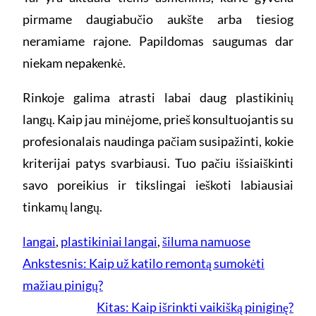
pirmame daugiabučio aukšte arba tiesiog
neramiame rajone. Papildomas saugumas dar
niekam nepakenkė.
Rinkoje galima atrasti labai daug plastikinių
langų. Kaip jau minėjome, prieš konsultuojantis su
profesionalais naudinga pačiam susipažinti, kokie
kriterijai patys svarbiausi. Tuo pačiu išsiaiškinti
savo poreikius ir tikslingai ieškoti labiausiai
tinkamų langų.
langai
, 
plastikiniai langai
, 
šiluma namuose
Ankstesnis:
Kaip už katilo remontą sumokėti
mažiau pinigų?
Kitas:
Kaip išrinkti vaikišką piniginę?