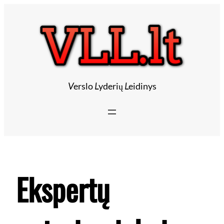
Eiti
prie
turinio
V
erslo
L
yderių
L
eidinys
Ekspertų