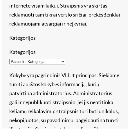
internete visam laikui. Straipsnis yra skirtas
reklamuoti tam tikrai verslo sričiai, prekės ženklai
reklamuojami atsargiai ir neįkyriai.
Kategorijos
Kategorijos
Kokybė yra pagrindinis VLL.lt principas. Siekiame
turėti aukštos kokybės informaciją, kurią
patvirtina administratorius. Administratorius
gali ir nepublikuoti straipsnio, jei jis neatitinka
keliamų reikalavimų: straipsnis turi būti unikalus,
nekopijuotas, su pavadinimu, pageidautina turėti
iliustraciją. Straipsnio tekstas – lietuviškas,