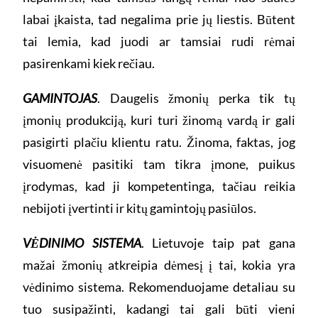
labai įkaista, tad negalima prie jų liestis. Būtent
tai lemia, kad juodi ar tamsiai rudi rėmai
pasirenkami kiek rečiau.
GAMINTOJAS
. Daugelis žmonių perka tik tų
įmonių produkciją, kuri turi žinomą vardą ir gali
pasigirti plačiu klientu ratu. Žinoma, faktas, jog
visuomenė pasitiki tam tikra įmone, puikus
įrodymas, kad ji kompetentinga, tačiau reikia
nebijoti įvertinti ir kitų gamintojų pasiūlos.
VĖDINIMO SISTEMA
. Lietuvoje taip pat gana
mažai žmonių atkreipia dėmesį į tai, kokia yra
vėdinimo sistema. Rekomenduojame detaliau su
tuo susipažinti, kadangi tai gali būti vieni