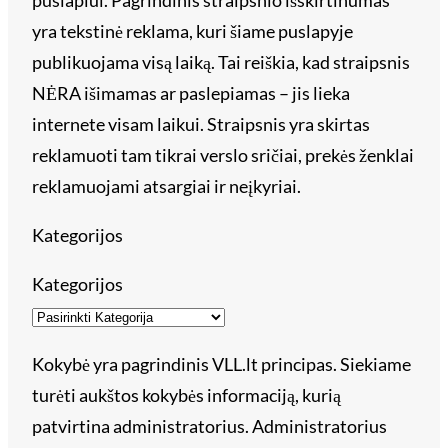
puslapiui. Pagrindinis straipsnio išskirtinumas
yra tekstinė reklama, kuri šiame puslapyje
publikuojama visą laiką. Tai reiškia, kad straipsnis
NĖRA išimamas ar paslepiamas – jis lieka
internete visam laikui. Straipsnis yra skirtas
reklamuoti tam tikrai verslo sričiai, prekės ženklai
reklamuojami atsargiai ir neįkyriai.
Kategorijos
Kategorijos
Kokybė yra pagrindinis VLL.lt principas. Siekiame
turėti aukštos kokybės informaciją, kurią
patvirtina administratorius. Administratorius