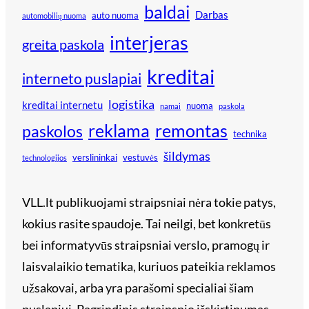
baldai
Darbas
auto nuoma
automobilių nuoma
interjeras
greita paskola
kreditai
interneto puslapiai
logistika
kreditai internetu
nuoma
namai
paskola
reklama
remontas
paskolos
technika
šildymas
verslininkai
vestuvės
technologijos
VLL.lt publikuojami straipsniai nėra tokie patys,
kokius rasite spaudoje. Tai neilgi, bet konkretūs
bei informatyvūs straipsniai verslo, pramogų ir
laisvalaikio tematika, kuriuos pateikia reklamos
užsakovai, arba yra parašomi specialiai šiam