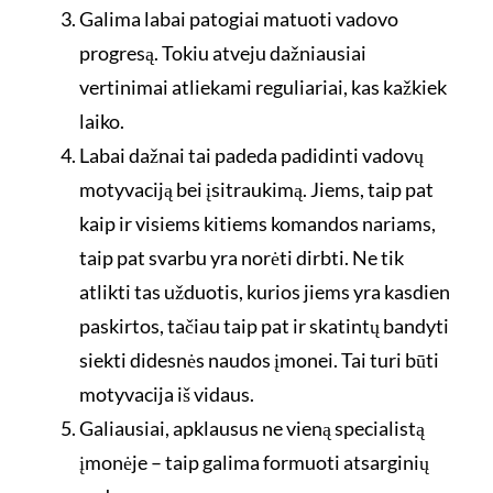
Galima labai patogiai matuoti vadovo
progresą. Tokiu atveju dažniausiai
vertinimai atliekami reguliariai, kas kažkiek
laiko.
Labai dažnai tai padeda padidinti vadovų
motyvaciją bei įsitraukimą. Jiems, taip pat
kaip ir visiems kitiems komandos nariams,
taip pat svarbu yra norėti dirbti. Ne tik
atlikti tas užduotis, kurios jiems yra kasdien
paskirtos, tačiau taip pat ir skatintų bandyti
siekti didesnės naudos įmonei. Tai turi būti
motyvacija iš vidaus.
Galiausiai, apklausus ne vieną specialistą
įmonėje – taip galima formuoti atsarginių