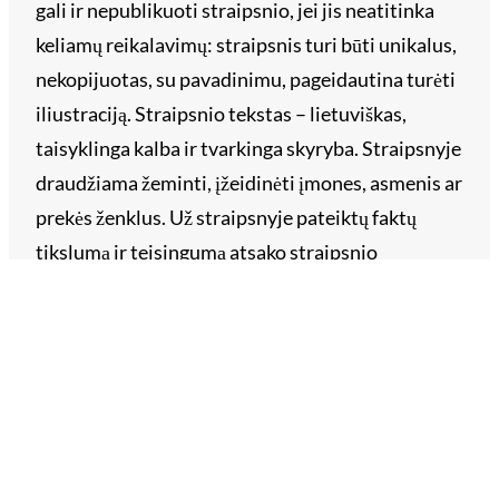
gali ir nepublikuoti straipsnio, jei jis neatitinka
keliamų reikalavimų: straipsnis turi būti unikalus,
nekopijuotas, su pavadinimu, pageidautina turėti
iliustraciją. Straipsnio tekstas – lietuviškas,
taisyklinga kalba ir tvarkinga skyryba. Straipsnyje
draudžiama žeminti, įžeidinėti įmones, asmenis ar
prekės ženklus. Už straipsnyje pateiktų faktų
tikslumą ir teisingumą atsako straipsnio
užsakovas. Siųskite savo straipsnį reklama@vll.lt.
Archyvai