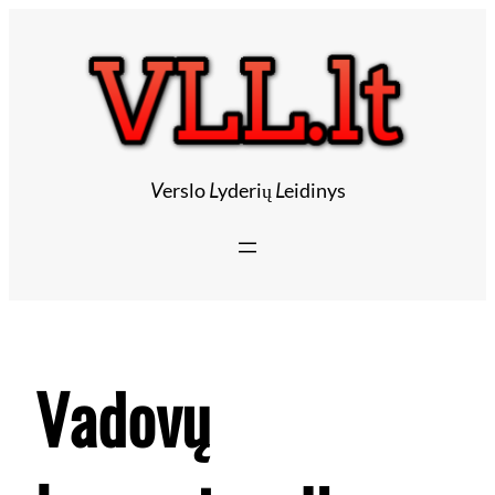
Eiti
prie
turinio
V
erslo
L
yderių
L
eidinys
Vadovų