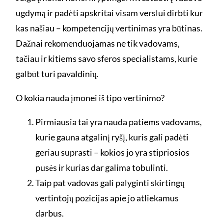
ugdymą ir padėti apskritai visam verslui dirbti kur
kas našiau – kompetencijų vertinimas yra būtinas.
Dažnai rekomenduojamas ne tik vadovams,
tačiau ir kitiems savo sferos specialistams, kurie
galbūt turi pavaldinių.
O kokia nauda įmonei iš tipo vertinimo?
Pirmiausia tai yra nauda patiems vadovams,
kurie gauna atgalinį ryšį, kuris gali padėti
geriau suprasti – kokios jo yra stipriosios
pusės ir kurias dar galima tobulinti.
Taip pat vadovas gali palyginti skirtingų
vertintojų pozicijas apie jo atliekamus
darbus.