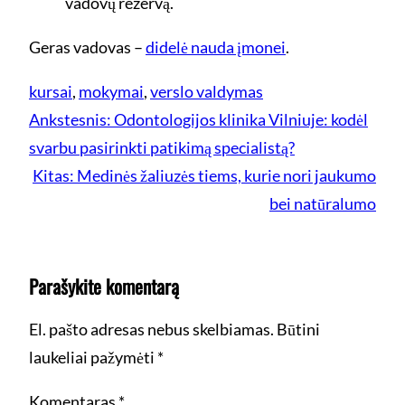
vadovų rezervą.
Geras vadovas –
didelė nauda įmonei
.
kursai
, 
mokymai
, 
verslo valdymas
Ankstesnis:
Odontologijos klinika Vilniuje: kodėl
svarbu pasirinkti patikimą specialistą?
Kitas:
Medinės žaliuzės tiems, kurie nori jaukumo
bei natūralumo
Parašykite komentarą
El. pašto adresas nebus skelbiamas.
Būtini
laukeliai pažymėti
*
Komentaras
*