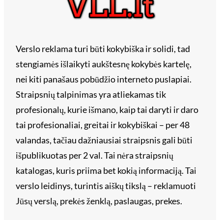
Verslo reklama turi būti kokybiška ir solidi, tad
stengiamės išlaikyti aukštesnę kokybės kartelę,
nei kiti panašaus pobūdžio interneto puslapiai.
Straipsnių talpinimas yra atliekamas tik
profesionalų, kurie išmano, kaip tai daryti ir daro
tai profesionaliai, greitai ir kokybiškai – per 48
valandas, tačiau dažniausiai straipsnis gali būti
išpublikuotas per 2 val. Tai nėra straipsnių
katalogas, kuris priima bet kokią informaciją. Tai
verslo leidinys, turintis aiškų tikslą – reklamuoti
Jūsų verslą, prekės ženklą, paslaugas, prekes.