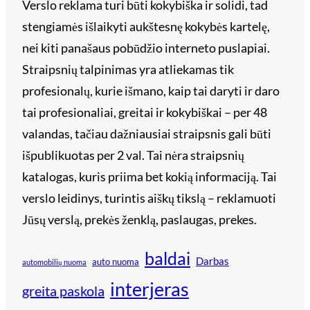
Verslo reklama turi būti kokybiška ir solidi, tad
stengiamės išlaikyti aukštesnę kokybės kartelę,
nei kiti panašaus pobūdžio interneto puslapiai.
Straipsnių talpinimas yra atliekamas tik
profesionalų, kurie išmano, kaip tai daryti ir daro
tai profesionaliai, greitai ir kokybiškai – per 48
valandas, tačiau dažniausiai straipsnis gali būti
išpublikuotas per 2 val. Tai nėra straipsnių
katalogas, kuris priima bet kokią informaciją. Tai
verslo leidinys, turintis aiškų tikslą – reklamuoti
Jūsų verslą, prekės ženklą, paslaugas, prekes.
baldai
Darbas
auto nuoma
automobilių nuoma
interjeras
greita paskola