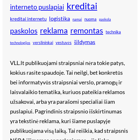
kreditai
interneto puslapiai
logistika
kreditai internetu
nuoma
namai
paskola
reklama
remontas
paskolos
technika
šildymas
verslininkai
vestuvės
technologijos
VLL.lt publikuojami straipsniai nėra tokie patys,
kokius rasite spaudoje. Tai neilgi, bet konkretūs
bei informatyvūs straipsniai verslo, pramogų ir
laisvalaikio tematika, kuriuos pateikia reklamos
užsakovai, arba yra parašomi specialiai šiam
puslapiui. Pagrindinis straipsnio išskirtinumas
yra tekstinė reklama, kuri šiame puslapyje
publikuojama visą laiką. Tai reiškia, kad straipsnis