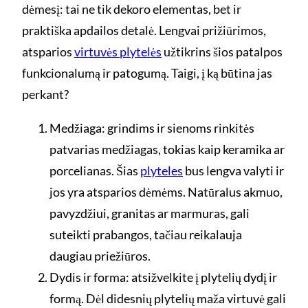
dėmesį: tai ne tik dekoro elementas, bet ir
praktiška apdailos detalė. Lengvai prižiūrimos,
atsparios
virtuvės plytelės
užtikrins šios patalpos
funkcionalumą ir patogumą. Taigi, į ką būtina jas
perkant?
Medžiaga: grindims ir sienoms rinkitės
patvarias medžiagas, tokias kaip keramika ar
porcelianas. Šias
plyteles
bus lengva valyti ir
jos yra atsparios dėmėms. Natūralus akmuo,
pavyzdžiui, granitas ar marmuras, gali
suteikti prabangos, tačiau reikalauja
daugiau priežiūros.
Dydis ir forma: atsižvelkite į plytelių dydį ir
formą. Dėl didesnių plytelių maža virtuvė gali