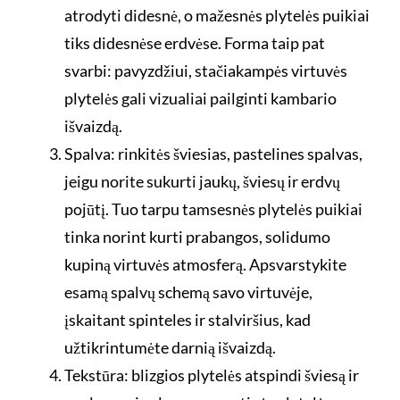
atrodyti didesnė, o mažesnės plytelės puikiai
tiks didesnėse erdvėse. Forma taip pat
svarbi: pavyzdžiui, stačiakampės virtuvės
plytelės gali vizualiai pailginti kambario
išvaizdą.
Spalva: rinkitės šviesias, pastelines spalvas,
jeigu norite sukurti jaukų, šviesų ir erdvų
pojūtį. Tuo tarpu tamsesnės plytelės puikiai
tinka norint kurti prabangos, solidumo
kupiną virtuvės atmosferą. Apsvarstykite
esamą spalvų schemą savo virtuvėje,
įskaitant spinteles ir stalviršius, kad
užtikrintumėte darnią išvaizdą.
Tekstūra: blizgios plytelės atspindi šviesą ir