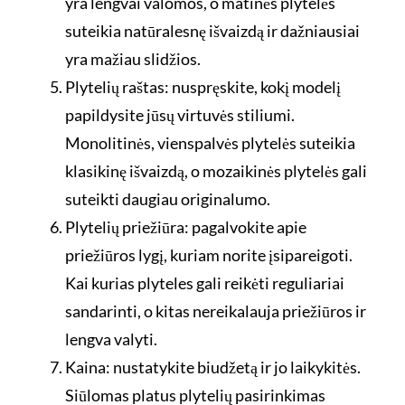
yra lengvai valomos, o matinės plytelės
suteikia natūralesnę išvaizdą ir dažniausiai
yra mažiau slidžios.
Plytelių raštas: nuspręskite, kokį modelį
papildysite jūsų virtuvės stiliumi.
Monolitinės, vienspalvės plytelės suteikia
klasikinę išvaizdą, o mozaikinės plytelės gali
suteikti daugiau originalumo.
Plytelių priežiūra: pagalvokite apie
priežiūros lygį, kuriam norite įsipareigoti.
Kai kurias plyteles gali reikėti reguliariai
sandarinti, o kitas nereikalauja priežiūros ir
lengva valyti.
Kaina: nustatykite biudžetą ir jo laikykitės.
Siūlomas platus plytelių pasirinkimas