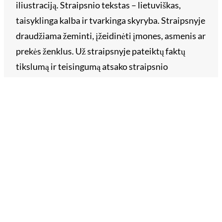
iliustraciją. Straipsnio tekstas – lietuviškas,
taisyklinga kalba ir tvarkinga skyryba. Straipsnyje
draudžiama žeminti, įžeidinėti įmones, asmenis ar
prekės ženklus. Už straipsnyje pateiktų faktų
tikslumą ir teisingumą atsako straipsnio
užsakovas. Siųskite savo straipsnį reklama@vll.lt.
Archyvai