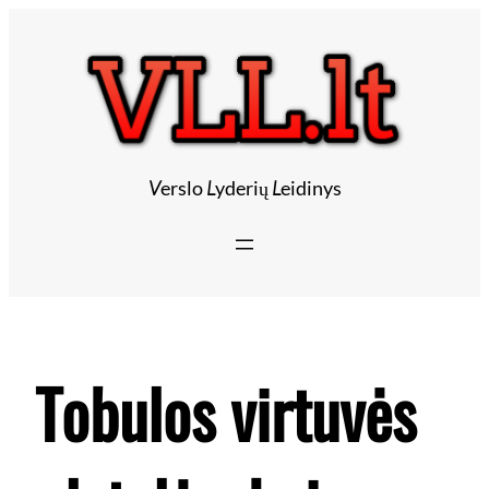
Eiti
prie
turinio
V
erslo
L
yderių
L
eidinys
Tobulos virtuvės