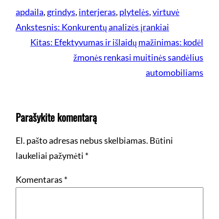
apdaila
, 
grindys
, 
interjeras
, 
plytelės
, 
virtuvė
Ankstesnis:
Konkurentų analizės įrankiai
Kitas:
Efektyvumas ir išlaidų mažinimas: kodėl
žmonės renkasi muitinės sandėlius
automobiliams
Parašykite komentarą
El. pašto adresas nebus skelbiamas.
Būtini
laukeliai pažymėti
*
Komentaras
*