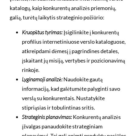
katalogų, kaip konkurentų analizės priemonių,
galią, turėtų laikytis strateginio požiūrio:
Kruopštus tyrimas:
Įsigilinkite į konkurentų
profilius internetiniuose verslo kataloguose,
atkreipdami dėmesį į pagrindines detales,
įskaitant jų misiją, vertybes ir pozicionavimą
rinkoje.
Lyginamoji analizė:
Naudokite gautą
informaciją, kad galėtumėte palyginti savo
verslą su konkurentais. Nustatykite
stipriąsias ir tobulintinas sritis.
Strateginis planavimas:
Konkurentų analizės
įžvalgas panaudokite strateginiam
planavimui. Tai gali apimti produktų pasiūlos