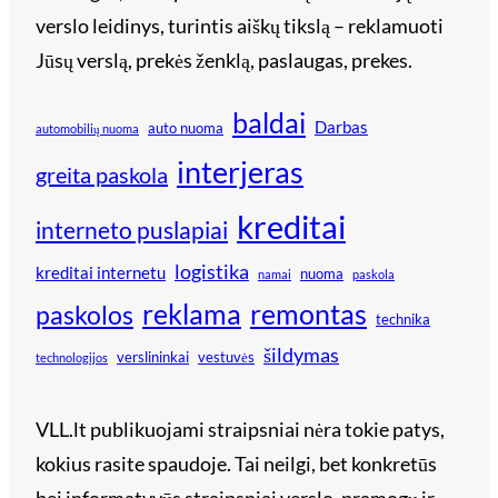
verslo leidinys, turintis aiškų tikslą – reklamuoti
Jūsų verslą, prekės ženklą, paslaugas, prekes.
baldai
Darbas
auto nuoma
automobilių nuoma
interjeras
greita paskola
kreditai
interneto puslapiai
logistika
kreditai internetu
nuoma
namai
paskola
reklama
remontas
paskolos
technika
šildymas
verslininkai
vestuvės
technologijos
VLL.lt publikuojami straipsniai nėra tokie patys,
kokius rasite spaudoje. Tai neilgi, bet konkretūs
bei informatyvūs straipsniai verslo, pramogų ir