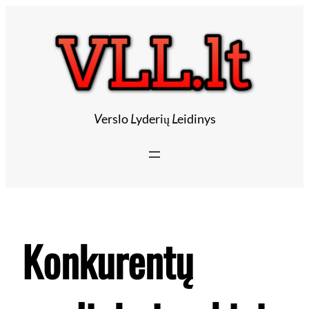
Eiti
prie
turinio
V
erslo
L
yderių
L
eidinys
Konkurentų