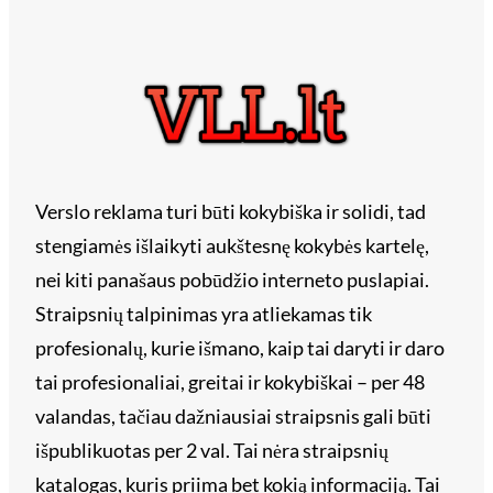
Verslo reklama turi būti kokybiška ir solidi, tad
stengiamės išlaikyti aukštesnę kokybės kartelę,
nei kiti panašaus pobūdžio interneto puslapiai.
Straipsnių talpinimas yra atliekamas tik
profesionalų, kurie išmano, kaip tai daryti ir daro
tai profesionaliai, greitai ir kokybiškai – per 48
valandas, tačiau dažniausiai straipsnis gali būti
išpublikuotas per 2 val. Tai nėra straipsnių
katalogas, kuris priima bet kokią informaciją. Tai