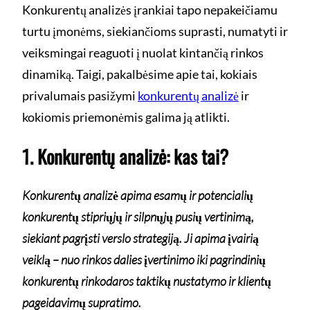
Konkurentų analizės įrankiai tapo nepakeičiamu
turtu įmonėms, siekiančioms suprasti, numatyti ir
veiksmingai reaguoti į nuolat kintančią rinkos
dinamiką. Taigi, pakalbėsime apie tai, kokiais
privalumais pasižymi
konkurentų analizė
ir
kokiomis priemonėmis galima ją atlikti.
1. Konkurentų analizė: kas tai?
Konkurentų analizė apima esamų ir potencialių
konkurentų stipriųjų ir silpnųjų pusių vertinimą,
siekiant pagrįsti verslo strategiją. Ji apima įvairią
veiklą – nuo rinkos dalies įvertinimo iki pagrindinių
konkurentų rinkodaros taktikų nustatymo ir klientų
pageidavimų supratimo.