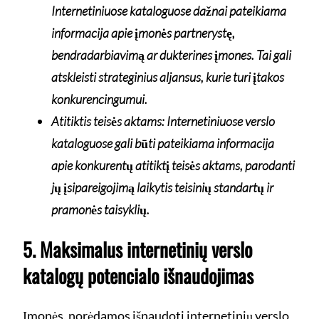
Internetiniuose kataloguose dažnai pateikiama
informacija apie įmonės partnerystę,
bendradarbiavimą ar dukterines įmones. Tai gali
atskleisti strateginius aljansus, kurie turi įtakos
konkurencingumui.
Atitiktis teisės aktams: Internetiniuose verslo
kataloguose gali būti pateikiama informacija
apie konkurentų atitiktį teisės aktams, parodanti
jų įsipareigojimą laikytis teisinių standartų ir
pramonės taisyklių.
5. Maksimalus internetinių verslo
katalogų potencialo išnaudojimas
Įmonės, norėdamos išnaudoti internetinių verslo