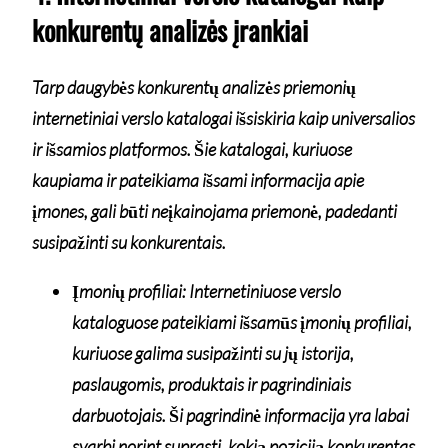
konkurentų analizės įrankiai
Tarp daugybės konkurentų analizės priemonių
internetiniai verslo katalogai išsiskiria kaip universalios
ir išsamios platformos. Šie katalogai, kuriuose
kaupiama ir pateikiama išsami informacija apie
įmones, gali būti neįkainojama priemonė, padedanti
susipažinti su konkurentais.
Įmonių profiliai: Internetiniuose verslo
kataloguose pateikiami išsamūs įmonių profiliai,
kuriuose galima susipažinti su jų istorija,
paslaugomis, produktais ir pagrindiniais
darbuotojais. Ši pagrindinė informacija yra labai
svarbi norint suprasti, kokią poziciją konkurentas