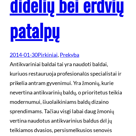
didelių bei erdvių
patalpų
2014-01-30
Pirkiniai
, 
Prekyba
Antikvariniai baldai tai yra naudoti baldai,
kuriuos restauruoja profesionalūs specialistai ir
prikelia antram gyvenimui. Yra žmonių, kurie
nevertina antikvarinių baldų, o prioritetus teikia
modernumui, šiuolaikiniams baldų dizaino
sprendimams. Tačiau visgi labai daug žmonių
vertina naudotus antikvarinius baldus dėl jų
teikiamos dvasios, persismelkusios senovės