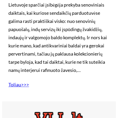
Lietuvoje sparčiai įsibėgėja prekyba senoviniais
daiktais, kai kuriose sendaikčių parduotuvėse
galima rasti praktiškai visko: nuo senovinių
papuošalų, indų servizų iki įspūdingų žvakidžių,
indaujų ir valgomojo baldo komplektų. Ir nors kai
kurie mano, kad antikvariniai baldai yra gerokai
pervertinami, tačiau jų paklausa kolekcionierių
tarpe byloja, kad tai daiktai, kurie ne tik suteikia
namų interjerui rafinuoto žavesio,…
Toliau>>>