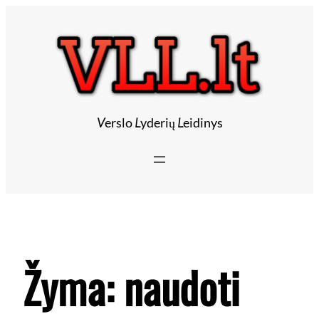
V
erslo
L
yderių
L
eidinys
Žyma:
naudoti