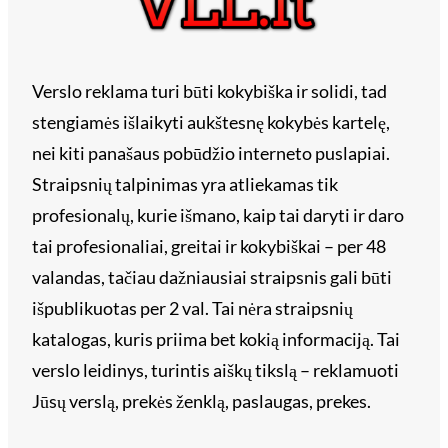
Verslo reklama turi būti kokybiška ir solidi, tad
stengiamės išlaikyti aukštesnę kokybės kartelę,
nei kiti panašaus pobūdžio interneto puslapiai.
Straipsnių talpinimas yra atliekamas tik
profesionalų, kurie išmano, kaip tai daryti ir daro
tai profesionaliai, greitai ir kokybiškai – per 48
valandas, tačiau dažniausiai straipsnis gali būti
išpublikuotas per 2 val. Tai nėra straipsnių
katalogas, kuris priima bet kokią informaciją. Tai
verslo leidinys, turintis aiškų tikslą – reklamuoti
Jūsų verslą, prekės ženklą, paslaugas, prekes.