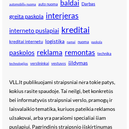
baldai
Darbas
auto nuoma
automobilių nuoma
interjeras
greita paskola
kreditai
interneto puslapiai
logistika
kreditai internetu
nuoma
namai
paskola
reklama
remontas
paskolos
technika
šildymas
verslininkai
vestuvės
technologijos
VLL.lt publikuojami straipsniai nėra tokie patys,
kokius rasite spaudoje. Tai neilgi, bet konkretūs
bei informatyvūs straipsniai verslo, pramogų ir
laisvalaikio tematika, kuriuos pateikia reklamos
užsakovai, arba yra parašomi specialiai šiam
puslapiui. Pagrindinis straipsnio išskirtinumas