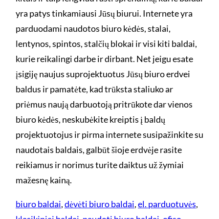
yra patys tinkamiausi Jūsų biurui. Internete yra
parduodami naudotos biuro kėdės, stalai,
lentynos, spintos, stalčių blokai ir visi kiti baldai,
kurie reikalingi darbe ir dirbant. Net jeigu esate
įsigiję naujus suprojektuotus Jūsų biuro erdvei
baldus ir pamatėte, kad trūksta staliuko ar
priėmus naują darbuotoją pritrūkote dar vienos
biuro kėdės, neskubėkite kreiptis į baldų
projektuotojus ir pirma internete susipažinkite su
naudotais baldais, galbūt šioje erdvėje rasite
reikiamus ir norimus turite daiktus už žymiai
mažesnę kainą.
biuro baldai
, 
dėvėti biuro baldai
, 
el. parduotuvės
, 