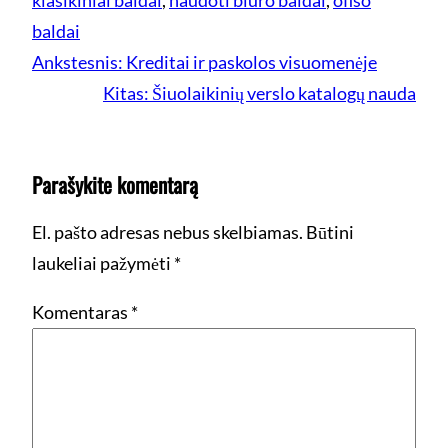
klasikiniai baldai
, 
naudoti biuro baldai
, 
ofiso
baldai
Ankstesnis:
Kreditai ir paskolos visuomenėje
Kitas:
Šiuolaikinių verslo katalogų nauda
Parašykite komentarą
El. pašto adresas nebus skelbiamas.
Būtini
laukeliai pažymėti
*
Komentaras
*