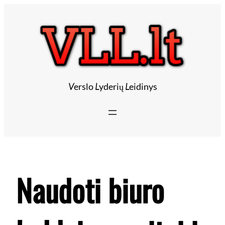
Eiti
prie
turinio
V
erslo
L
yderių
L
eidinys
Naudoti biuro