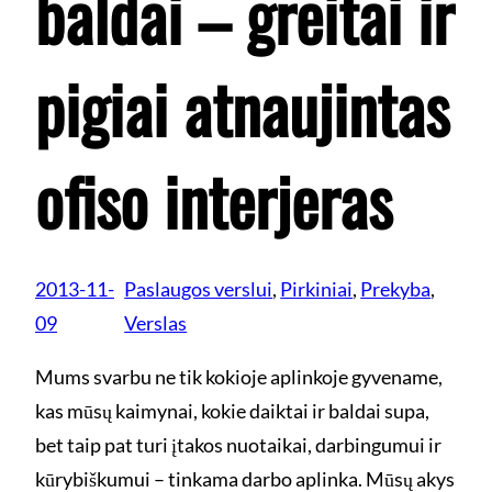
baldai – greitai ir
pigiai atnaujintas
ofiso interjeras
2013-11-
Paslaugos verslui
, 
Pirkiniai
, 
Prekyba
, 
09
Verslas
Mums svarbu ne tik kokioje aplinkoje gyvename,
kas mūsų kaimynai, kokie daiktai ir baldai supa,
bet taip pat turi įtakos nuotaikai, darbingumui ir
kūrybiškumui – tinkama darbo aplinka. Mūsų akys