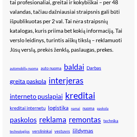
tai profesionaliai, greitai ir kokybiškai – per 48
valandas, tačiau dažniausiai straipsnis gali būti
išpublikuotas per 2 val. Tai nėra straipsnių
katalogas, kuris priima bet kokią informaciją. Tai
verslo leidinys, turintis aiškų tikslą – reklamuoti
Jūsų verslą, prekės ženklą, paslaugas, prekes.
baldai
Darbas
auto nuoma
automobilių nuoma
interjeras
greita paskola
kreditai
interneto puslapiai
logistika
kreditai internetu
nuoma
namai
paskola
reklama
remontas
paskolos
technika
šildymas
verslininkai
vestuvės
technologijos