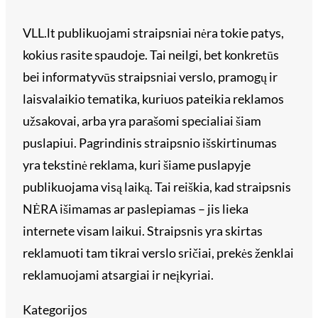
VLL.lt publikuojami straipsniai nėra tokie patys,
kokius rasite spaudoje. Tai neilgi, bet konkretūs
bei informatyvūs straipsniai verslo, pramogų ir
laisvalaikio tematika, kuriuos pateikia reklamos
užsakovai, arba yra parašomi specialiai šiam
puslapiui. Pagrindinis straipsnio išskirtinumas
yra tekstinė reklama, kuri šiame puslapyje
publikuojama visą laiką. Tai reiškia, kad straipsnis
NĖRA išimamas ar paslepiamas – jis lieka
internete visam laikui. Straipsnis yra skirtas
reklamuoti tam tikrai verslo sričiai, prekės ženklai
reklamuojami atsargiai ir neįkyriai.
Kategorijos