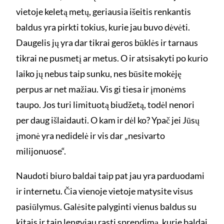
vietoje keletą metų, geriausia išeitis renkantis
baldus yra pirkti tokius, kurie jau buvo dėvėti.
Daugelis jų yra dar tikrai geros būklės ir tarnaus
tikrai ne pusmetį ar metus. O ir atsisakyti po kurio
laiko jų nebus taip sunku, nes būsite mokėję
perpus ar net mažiau. Vis gi tiesa ir įmonėms
taupo. Jos turi limituotą biudžetą, todėl nenori
per daug išlaidauti. O kam ir dėl ko? Ypač jei Jūsų
įmonė yra nedidelė ir vis dar „nesivarto
milijonuose“.
Naudoti biuro baldai taip pat jau yra parduodami
ir internetu. Čia vienoje vietoje matysite visus
pasiūlymus. Galėsite palyginti vienus baldus su
kitais ir taip lengviau rasti sprendimą, kurie baldai