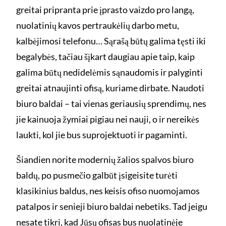
greitai pripranta prie įprasto vaizdo pro langą,
nuolatinių kavos pertraukėlių darbo metu,
kalbėjimosi telefonu… Sąrašą būtų galima tęsti iki
begalybės, tačiau šįkart daugiau apie taip, kaip
galima būtų nedidelėmis sąnaudomis ir palyginti
greitai atnaujinti ofisą, kuriame dirbate. Naudoti
biuro baldai – tai vienas geriausių sprendimų, nes
jie kainuoja žymiai pigiau nei nauji, o ir nereikės
laukti, kol jie bus suprojektuoti ir pagaminti.
Šiandien norite modernių žalios spalvos biuro
baldų, po pusmečio galbūt įsigeisite turėti
klasikinius baldus, nes keisis ofiso nuomojamos
patalpos ir senieji biuro baldai nebetiks. Tad jeigu
nesate tikri, kad Jūsų ofisas bus nuolatinėje