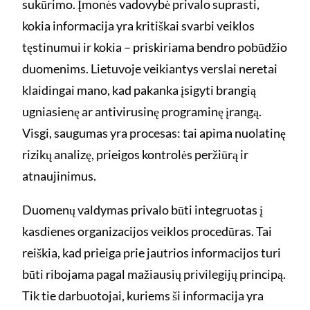
sukūrimo. Įmonės vadovybė privalo suprasti,
kokia informacija yra kritiškai svarbi veiklos
tęstinumui ir kokia – priskiriama bendro pobūdžio
duomenims. Lietuvoje veikiantys verslai neretai
klaidingai mano, kad pakanka įsigyti brangią
ugniasienę ar antivirusinę programinę įrangą.
Visgi, saugumas yra procesas: tai apima nuolatinę
rizikų analizę, prieigos kontrolės peržiūrą ir
atnaujinimus.
Duomenų valdymas privalo būti integruotas į
kasdienes organizacijos veiklos procedūras. Tai
reiškia, kad prieiga prie jautrios informacijos turi
būti ribojama pagal mažiausių privilegijų principą.
Tik tie darbuotojai, kuriems ši informacija yra