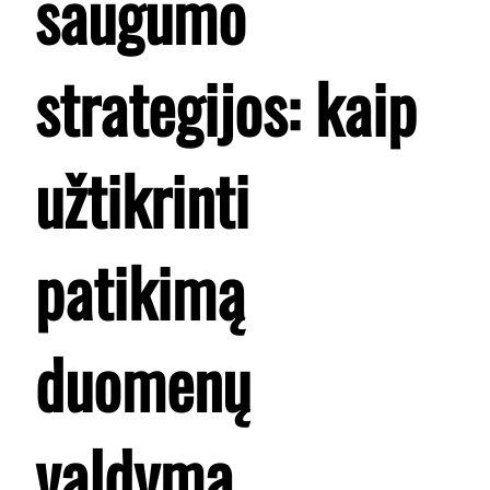
saugumo
strategijos: kaip
užtikrinti
patikimą
duomenų
valdymą