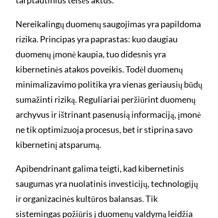
Nereikalingų duomenų saugojimas yra papildoma
rizika. Principas yra paprastas: kuo daugiau
duomenų įmonė kaupia, tuo didesnis yra
kibernetinės atakos poveikis. Todėl duomenų
minimalizavimo politika yra vienas geriausių būdų
sumažinti riziką. Reguliariai peržiūrint duomenų
archyvus ir ištrinant pasenusią informaciją, įmonė
ne tik optimizuoja procesus, bet ir stiprina savo
kibernetinį atsparumą.
Apibendrinant galima teigti, kad kibernetinis
saugumas yra nuolatinis investicijų, technologijų
ir organizacinės kultūros balansas. Tik
sistemingas požiūris į duomenų valdymą leidžia