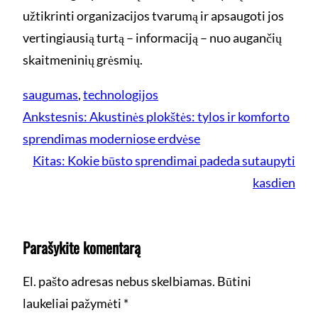
užtikrinti organizacijos tvarumą ir apsaugoti jos
vertingiausią turtą – informaciją – nuo augančių
skaitmeninių grėsmių.
saugumas
, 
technologijos
Ankstesnis:
Akustinės plokštės: tylos ir komforto
sprendimas moderniose erdvėse
Kitas:
Kokie būsto sprendimai padeda sutaupyti
kasdien
Parašykite komentarą
El. pašto adresas nebus skelbiamas.
Būtini
laukeliai pažymėti
*