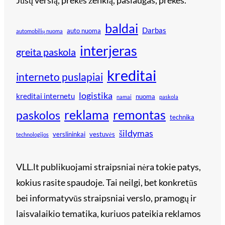
baldai
Darbas
auto nuoma
automobilių nuoma
interjeras
greita paskola
kreditai
interneto puslapiai
logistika
kreditai internetu
nuoma
namai
paskola
reklama
remontas
paskolos
technika
šildymas
verslininkai
vestuvės
technologijos
VLL.lt publikuojami straipsniai nėra tokie patys,
kokius rasite spaudoje. Tai neilgi, bet konkretūs
bei informatyvūs straipsniai verslo, pramogų ir
laisvalaikio tematika, kuriuos pateikia reklamos