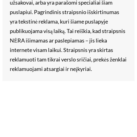
užsakovai, arba yra parašomi specialiai šiam
puslapiui. Pagrindinis straipsnio išskirtinumas
yra tekstinė reklama, kuri šiame puslapyje
publikuojama visą laiką. Tai reiškia, kad straipsnis
NĖRA išimamas ar paslepiamas – jis lieka
internete visam laikui. Straipsnis yra skirtas
reklamuoti tam tikrai verslo sričiai, prekės ženklai
reklamuojami atsargiai ir neįkyriai.
Kategorijos
Kategorijos
Kokybė yra pagrindinis VLL.lt principas. Siekiame
turėti aukštos kokybės informaciją, kurią