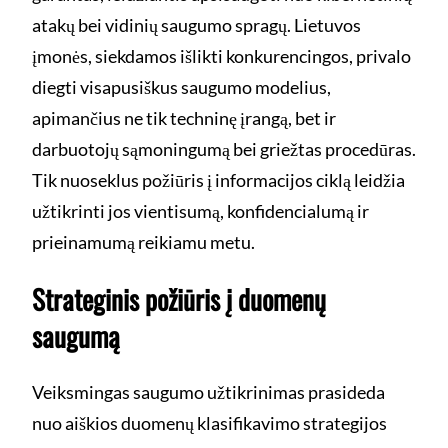
atakų bei vidinių saugumo spragų. Lietuvos
įmonės, siekdamos išlikti konkurencingos, privalo
diegti visapusiškus saugumo modelius,
apimančius ne tik techninę įrangą, bet ir
darbuotojų sąmoningumą bei griežtas procedūras.
Tik nuoseklus požiūris į informacijos ciklą leidžia
užtikrinti jos vientisumą, konfidencialumą ir
prieinamumą reikiamu metu.
Strateginis požiūris į duomenų
saugumą
Veiksmingas saugumo užtikrinimas prasideda
nuo aiškios duomenų klasifikavimo strategijos