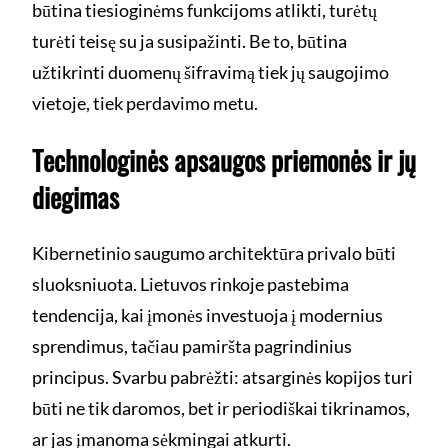
būtina tiesioginėms funkcijoms atlikti, turėtų
turėti teisę su ja susipažinti. Be to, būtina
užtikrinti duomenų šifravimą tiek jų saugojimo
vietoje, tiek perdavimo metu.
Technologinės apsaugos priemonės ir jų
diegimas
Kibernetinio saugumo architektūra privalo būti
sluoksniuota. Lietuvos rinkoje pastebima
tendencija, kai įmonės investuoja į modernius
sprendimus, tačiau pamiršta pagrindinius
principus. Svarbu pabrėžti: atsarginės kopijos turi
būti ne tik daromos, bet ir periodiškai tikrinamos,
ar jas įmanoma sėkmingai atkurti.