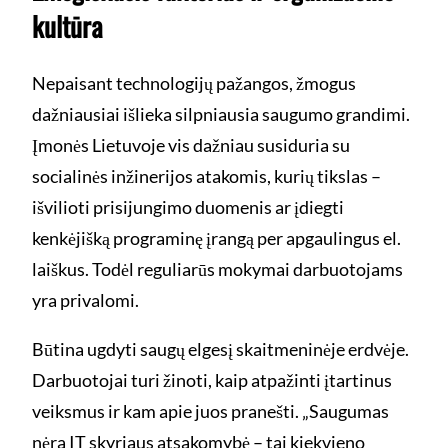
kultūra
Nepaisant technologijų pažangos, žmogus
dažniausiai išlieka silpniausia saugumo grandimi.
Įmonės Lietuvoje vis dažniau susiduria su
socialinės inžinerijos atakomis, kurių tikslas –
išvilioti prisijungimo duomenis ar įdiegti
kenkėjišką programinę įrangą per apgaulingus el.
laiškus. Todėl reguliarūs mokymai darbuotojams
yra privalomi.
Būtina ugdyti saugų elgesį skaitmeninėje erdvėje.
Darbuotojai turi žinoti, kaip atpažinti įtartinus
veiksmus ir kam apie juos pranešti. „Saugumas
nėra IT skyriaus atsakomybė – tai kiekvieno