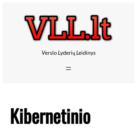
Eiti
prie
turinio
V
erslo
L
yderių
L
eidinys
Kibernetinio