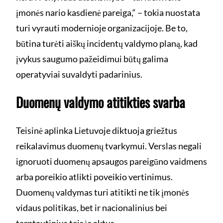
įmonės nario kasdienė pareiga,“ – tokia nuostata
turi vyrauti modernioje organizacijoje. Be to,
būtina turėti aiškų incidentų valdymo planą, kad
įvykus saugumo pažeidimui būtų galima
operatyviai suvaldyti padarinius.
Duomenų valdymo atitikties svarba
Teisinė aplinka Lietuvoje diktuoja griežtus
reikalavimus duomenų tvarkymui. Verslas negali
ignoruoti duomenų apsaugos pareigūno vaidmens
arba poreikio atlikti poveikio vertinimus.
Duomenų valdymas turi atitikti ne tik įmonės
vidaus politikas, bet ir nacionalinius bei
tarptautinius teisės aktus.