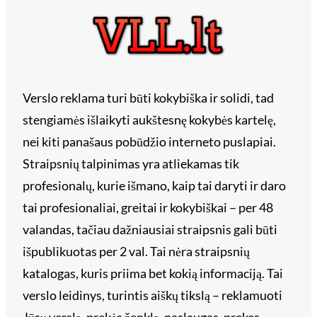
Verslo reklama turi būti kokybiška ir solidi, tad
stengiamės išlaikyti aukštesnę kokybės kartelę,
nei kiti panašaus pobūdžio interneto puslapiai.
Straipsnių talpinimas yra atliekamas tik
profesionalų, kurie išmano, kaip tai daryti ir daro
tai profesionaliai, greitai ir kokybiškai – per 48
valandas, tačiau dažniausiai straipsnis gali būti
išpublikuotas per 2 val. Tai nėra straipsnių
katalogas, kuris priima bet kokią informaciją. Tai
verslo leidinys, turintis aiškų tikslą – reklamuoti
Jūsų verslą, prekės ženklą, paslaugas, prekes.