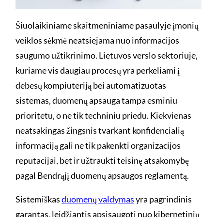
Šiuolaikiniame skaitmeniniame pasaulyje įmonių
veiklos sėkmė neatsiejama nuo informacijos
saugumo užtikrinimo. Lietuvos verslo sektoriuje,
kuriame vis daugiau procesų yra perkeliami į
debesų kompiuteriją bei automatizuotas
sistemas, duomenų apsauga tampa esminiu
prioritetu, o ne tik techniniu priedu. Kiekvienas
neatsakingas žingsnis tvarkant konfidencialią
informaciją gali ne tik pakenkti organizacijos
reputacijai, bet ir užtraukti teisinę atsakomybę
pagal Bendrąjį duomenų apsaugos reglamentą.
Sistemiškas
duomenų valdymas
yra pagrindinis
garantas, leidžiantis apsisaugoti nuo kibernetinių