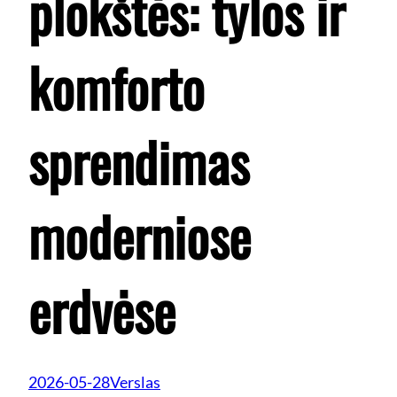
plokštės: tylos ir
komforto
sprendimas
moderniose
erdvėse
2026-05-28
Verslas