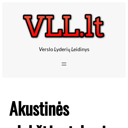
Eiti
prie
turinio
V
erslo
L
yderių
L
eidinys
Akustinės