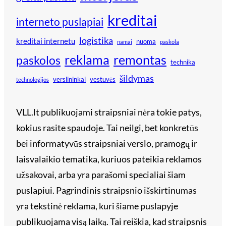
kreditai
interneto puslapiai
logistika
kreditai internetu
nuoma
namai
paskola
reklama
remontas
paskolos
technika
šildymas
verslininkai
vestuvės
technologijos
VLL.lt publikuojami straipsniai nėra tokie patys,
kokius rasite spaudoje. Tai neilgi, bet konkretūs
bei informatyvūs straipsniai verslo, pramogų ir
laisvalaikio tematika, kuriuos pateikia reklamos
užsakovai, arba yra parašomi specialiai šiam
puslapiui. Pagrindinis straipsnio išskirtinumas
yra tekstinė reklama, kuri šiame puslapyje
publikuojama visą laiką. Tai reiškia, kad straipsnis