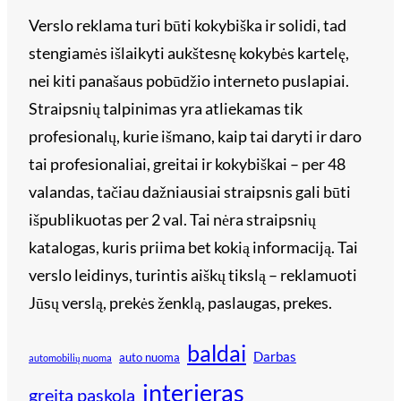
Verslo reklama turi būti kokybiška ir solidi, tad
stengiamės išlaikyti aukštesnę kokybės kartelę,
nei kiti panašaus pobūdžio interneto puslapiai.
Straipsnių talpinimas yra atliekamas tik
profesionalų, kurie išmano, kaip tai daryti ir daro
tai profesionaliai, greitai ir kokybiškai – per 48
valandas, tačiau dažniausiai straipsnis gali būti
išpublikuotas per 2 val. Tai nėra straipsnių
katalogas, kuris priima bet kokią informaciją. Tai
verslo leidinys, turintis aiškų tikslą – reklamuoti
Jūsų verslą, prekės ženklą, paslaugas, prekes.
baldai
Darbas
auto nuoma
automobilių nuoma
interjeras
greita paskola