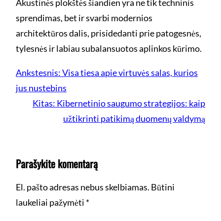
Akustinės plokštės šiandien yra ne tik techninis
sprendimas, bet ir svarbi modernios
architektūros dalis, prisidedanti prie patogesnės,
tylesnės ir labiau subalansuotos aplinkos kūrimo.
Ankstesnis:
Visa tiesa apie virtuvės salas, kurios
jus nustebins
Kitas:
Kibernetinio saugumo strategijos: kaip
užtikrinti patikimą duomenų valdymą
Parašykite komentarą
El. pašto adresas nebus skelbiamas.
Būtini
laukeliai pažymėti
*