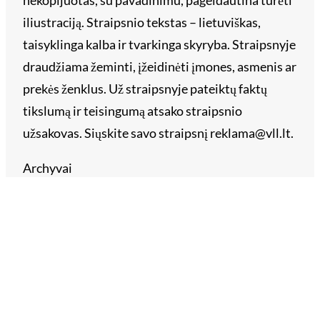
nekopijuotas, su pavadinimu, pageidautina turėti
iliustraciją. Straipsnio tekstas – lietuviškas,
taisyklinga kalba ir tvarkinga skyryba. Straipsnyje
draudžiama žeminti, įžeidinėti įmones, asmenis ar
prekės ženklus. Už straipsnyje pateiktų faktų
tikslumą ir teisingumą atsako straipsnio
užsakovas. Siųskite savo straipsnį reklama@vll.lt.
Archyvai