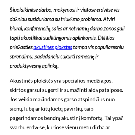
Šiuolaikinėse darbo, mokymosi ir viešose erdvėse vis
dažniau susiduriama su triukšmo problema. Atviri
biurai, konferencijų salės ar net namų darbo zonos gali
tapti akustiškai sudėtingomis aplinkomis. Dėl šios
priežasties
akustines plokstes
tampa vis populiaresniu
sprendimu, padedančiu sukurti ramesnę ir
produktyvesnę aplinką.
Akustinės plokštės yra specialios medžiagos,
skirtos garsui sugerti ir sumažinti aidą patalpose.
Jos veikia mažindamos garso atspindžius nuo
sienų, lubų ar kitų kietų paviršių, taip
pagerindamos bendrą akustinį komfortą. Tai ypač
svarbu erdvėse, kuriose vienu metu dirba ar