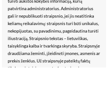
turėti aukštos kokybės informaciją, kurią
patvirtina administratorius. Administratorius
gali ir nepublikuoti straipsnio, jei jis neatitinka
keliamų reikalavimų: straipsnis turi būti unikalus,
nekopijuotas, su pavadinimu, pageidautina turėti
iliustraciją. Straipsnio tekstas – lietuviškas,
taisyklinga kalba ir tvarkinga skyryba. Straipsnyje
draudžiama žeminti, įžeidinėti įmones, asmenis ar
prekės ženklus. Už straipsnyje pateiktų faktų
tikslumą ir teisingumą atsako straipsnio
užsakovas. Siųskite savo straipsnį reklama@vll.lt.
Archyvai