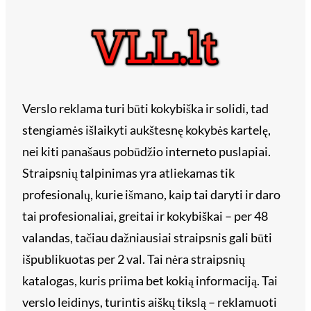
Verslo reklama turi būti kokybiška ir solidi, tad
stengiamės išlaikyti aukštesnę kokybės kartelę,
nei kiti panašaus pobūdžio interneto puslapiai.
Straipsnių talpinimas yra atliekamas tik
profesionalų, kurie išmano, kaip tai daryti ir daro
tai profesionaliai, greitai ir kokybiškai – per 48
valandas, tačiau dažniausiai straipsnis gali būti
išpublikuotas per 2 val. Tai nėra straipsnių
katalogas, kuris priima bet kokią informaciją. Tai
verslo leidinys, turintis aiškų tikslą – reklamuoti