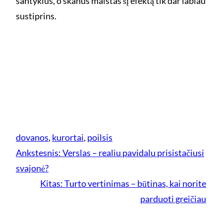
santykius, o skanus maistas šį efektą tik dar labiau
sustiprins.
dovanos
, 
kurortai
, 
poilsis
Ankstesnis:
Verslas – realiu pavidalu prisistačiusi
svajonė?
Kitas:
Turto vertinimas – būtinas, kai norite
parduoti greičiau