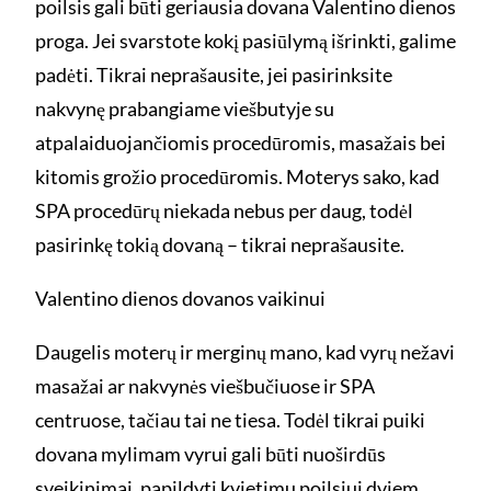
poilsis gali būti geriausia dovana Valentino dienos
proga. Jei svarstote kokį pasiūlymą išrinkti, galime
padėti. Tikrai neprašausite, jei pasirinksite
nakvynę prabangiame viešbutyje su
atpalaiduojančiomis procedūromis, masažais bei
kitomis grožio procedūromis. Moterys sako, kad
SPA procedūrų niekada nebus per daug, todėl
pasirinkę tokią dovaną – tikrai neprašausite.
Valentino dienos dovanos vaikinui
Daugelis moterų ir merginų mano, kad vyrų nežavi
masažai ar nakvynės viešbučiuose ir SPA
centruose, tačiau tai ne tiesa. Todėl tikrai puiki
dovana mylimam vyrui gali būti nuoširdūs
sveikinimai, papildyti kvietimu poilsiui dviem.