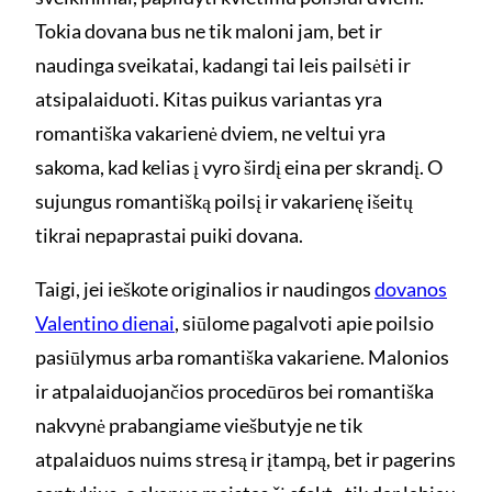
Tokia dovana bus ne tik maloni jam, bet ir
naudinga sveikatai, kadangi tai leis pailsėti ir
atsipalaiduoti. Kitas puikus variantas yra
romantiška vakarienė dviem, ne veltui yra
sakoma, kad kelias į vyro širdį eina per skrandį. O
sujungus romantišką poilsį ir vakarienę išeitų
tikrai nepaprastai puiki dovana.
Taigi, jei ieškote originalios ir naudingos
dovanos
Valentino dienai
, siūlome pagalvoti apie poilsio
pasiūlymus arba romantiška vakariene. Malonios
ir atpalaiduojančios procedūros bei romantiška
nakvynė prabangiame viešbutyje ne tik
atpalaiduos nuims stresą ir įtampą, bet ir pagerins