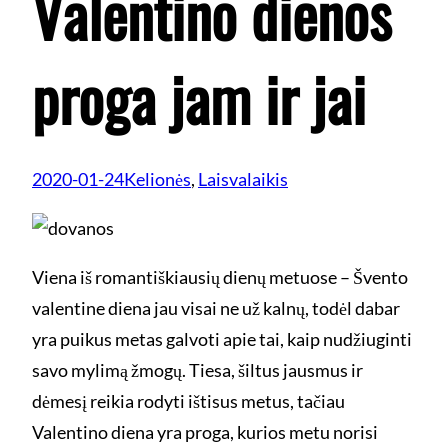
Valentino dienos
proga jam ir jai
2020-01-24
Kelionės
, 
Laisvalaikis
Viena iš romantiškiausių dienų metuose – Švento
valentine diena jau visai ne už kalnų, todėl dabar
yra puikus metas galvoti apie tai, kaip nudžiuginti
savo mylimą žmogų. Tiesa, šiltus jausmus ir
dėmesį reikia rodyti ištisus metus, tačiau
Valentino diena yra proga, kurios metu norisi