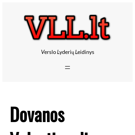
Eiti
prie
turinio
V
erslo
L
yderių
L
eidinys
Dovanos