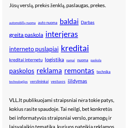
Jūsų verslą, prekės ženklą, paslaugas, prekes.
baldai
Darbas
auto nuoma
automobilių nuoma
interjeras
greita paskola
kreditai
interneto puslapiai
logistika
kreditai internetu
nuoma
namai
paskola
reklama
remontas
paskolos
technika
šildymas
verslininkai
vestuvės
technologijos
VLL.lt publikuojami straipsniai nėra tokie patys,
kokius rasite spaudoje. Tai neilgi, bet konkretūs
bei informatyvūs straipsniai verslo, pramogų ir
laisvalaikio tematika, kuriuos pateikia reklamos