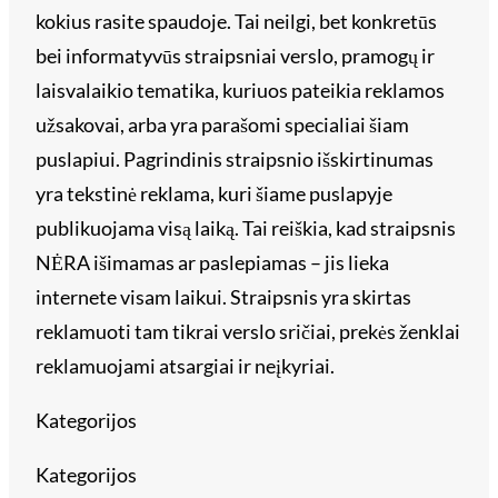
kokius rasite spaudoje. Tai neilgi, bet konkretūs
bei informatyvūs straipsniai verslo, pramogų ir
laisvalaikio tematika, kuriuos pateikia reklamos
užsakovai, arba yra parašomi specialiai šiam
puslapiui. Pagrindinis straipsnio išskirtinumas
yra tekstinė reklama, kuri šiame puslapyje
publikuojama visą laiką. Tai reiškia, kad straipsnis
NĖRA išimamas ar paslepiamas – jis lieka
internete visam laikui. Straipsnis yra skirtas
reklamuoti tam tikrai verslo sričiai, prekės ženklai
reklamuojami atsargiai ir neįkyriai.
Kategorijos
Kategorijos