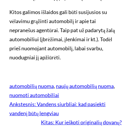
Kitos galimos išlaidos gali būti susijusios su
vėlavimu grąžinti automobilį ir apie tai
nepranešus agentūrai. Taip pat už padarytą žalą
automobiliui (įbrėžimai, įlenkimai ir kt.). Todėl
prieš nuomojant automobilį, labai svarbu,
nuodugniai jį apžiūrėti.
automobilių nuoma
, 
naujų automobilių nuoma
, 
nuomoti automobiliai
Ankstesnis:
Vandens siurbliai: kad pasiekti
vandenį būtų lengviau
Kitas:
Kur ieškoti originalių dovanų?