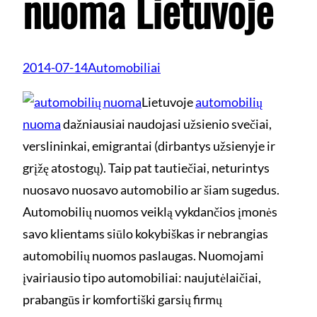
nuoma Lietuvoje
2014-07-14
Automobiliai
Lietuvoje
automobilių
nuoma
dažniausiai naudojasi užsienio svečiai,
verslininkai, emigrantai (dirbantys užsienyje ir
grįžę atostogų). Taip pat tautiečiai, neturintys
nuosavo nuosavo automobilio ar šiam sugedus.
Automobilių nuomos veiklą vykdančios įmonės
savo klientams siūlo kokybiškas ir nebrangias
automobilių nuomos paslaugas. Nuomojami
įvairiausio tipo automobiliai: naujutėlaičiai,
prabangūs ir komfortiški garsių firmų