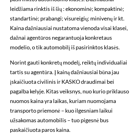
leidžiama rinktis iš šių : ekonominė; kompaktinė;
standartinė; prabangi; visureigių; minivenų ir kt.
Kaina dažniausiai nustatoma vienoda visai klasei,
dažnai agentūros negarantuoja konkretaus
modelio, o tik automobilį iš pasirinktos klasės.
Norint gauti konkretų modelį, reiktų individualiai
tartis su agentūra. Į kainą dažniausiai būna jau
įskaičiuota civilinis ir KASKO draudimai bei
pagalba kelyje. Kitas veiksnys, nuo kurio priklauso
nuomos kaina yra laikas, kuriam nuomojama
transporto priemonė – kuo ilgesniam laikui
užsakomas automobilis – tuo pigesnė bus
paskaičiuota paros kaina.