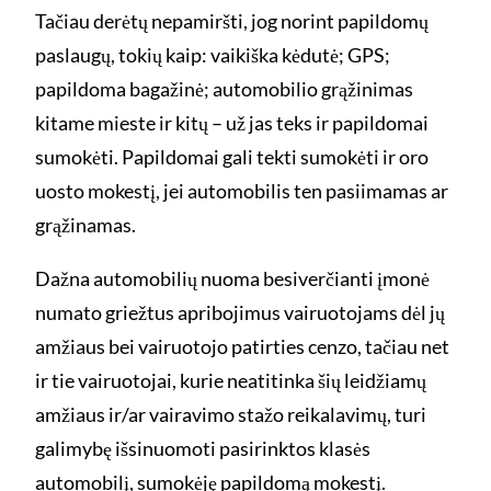
Tačiau derėtų nepamiršti, jog norint papildomų
paslaugų, tokių kaip: vaikiška kėdutė; GPS;
papildoma bagažinė; automobilio grąžinimas
kitame mieste ir kitų – už jas teks ir papildomai
sumokėti. Papildomai gali tekti sumokėti ir oro
uosto mokestį, jei automobilis ten pasiimamas ar
grąžinamas.
Dažna automobilių nuoma besiverčianti įmonė
numato griežtus apribojimus vairuotojams dėl jų
amžiaus bei vairuotojo patirties cenzo, tačiau net
ir tie vairuotojai, kurie neatitinka šių leidžiamų
amžiaus ir/ar vairavimo stažo reikalavimų, turi
galimybę išsinuomoti pasirinktos klasės
automobilį, sumokėję papildomą mokestį.