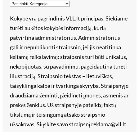
Kokybė yra pagrindinis VLL.lt principas. Siekiame
turėti aukštos kokybės informaciją, kurią
patvirtina administratorius. Administratorius
gali ir nepublikuoti straipsnio, jei jis neatitinka
keliamų reikalavimų: straipsnis turi būti unikalus,
nekopijuotas, su pavadinimu, pageidautina turėti
iliustraciją. Straipsnio tekstas – lietuviškas,
taisyklinga kalba ir tvarkinga skyryba. Straipsnyje
draudžiama žeminti, įžeidinėti įmones, asmenis ar
prekės ženklus. Už straipsnyje pateiktų faktų
tikslumą ir teisingumą atsako straipsnio
užsakovas. Siųskite savo straipsnį reklama@vll.lt.