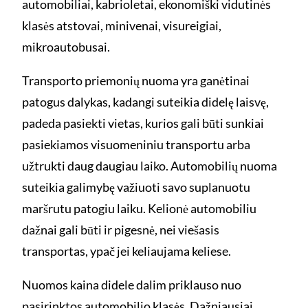
automobiliai, kabrioletai, ekonomiški vidutinės
klasės atstovai, minivenai, visureigiai,
mikroautobusai.
Transporto priemonių nuoma yra ganėtinai
patogus dalykas, kadangi suteikia didelę laisvę,
padeda pasiekti vietas, kurios gali būti sunkiai
pasiekiamos visuomeniniu transportu arba
užtrukti daug daugiau laiko. Automobilių nuoma
suteikia galimybę važiuoti savo suplanuotu
maršrutu patogiu laiku. Kelionė automobiliu
dažnai gali būti ir pigesnė, nei viešasis
transportas, ypač jei keliaujama keliese.
Nuomos kaina didele dalim priklauso nuo
pasirinktos automobilio klasės. Dažniausiai