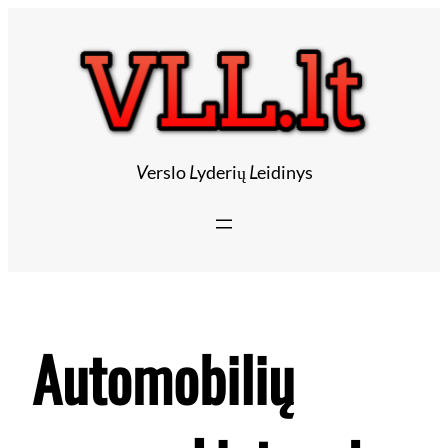
Eiti
prie
turinio
V
erslo
L
yderių
L
eidinys
Automobilių