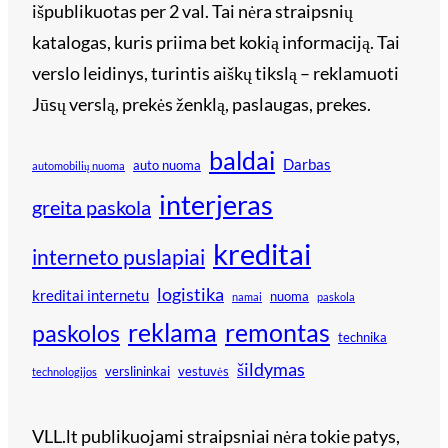
išpublikuotas per 2 val. Tai nėra straipsnių
katalogas, kuris priima bet kokią informaciją. Tai
verslo leidinys, turintis aiškų tikslą – reklamuoti
Jūsų verslą, prekės ženklą, paslaugas, prekes.
baldai
Darbas
auto nuoma
automobilių nuoma
interjeras
greita paskola
kreditai
interneto puslapiai
logistika
kreditai internetu
nuoma
namai
paskola
reklama
remontas
paskolos
technika
šildymas
verslininkai
vestuvės
technologijos
VLL.lt publikuojami straipsniai nėra tokie patys,