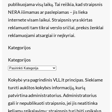
publikuojama visą laiką. Tai reiškia, kad straipsnis
NĖRA išimamas ar paslepiamas – jis lieka
internete visam laikui. Straipsnis yra skirtas
reklamuoti tam tikrai verslo sričiai, prekės ženklai
reklamuojami atsargiai ir neįkyriai.
Kategorijos
Kategorijos
Kokybė yra pagrindinis VLL.lt principas. Siekiame
turėti aukštos kokybės informaciją, kurią
patvirtina administratorius. Administratorius
gali ir nepublikuoti straipsnio, jei jis neatitinka
keliamų reikalavimų: straipsnis turi būti unikalus,