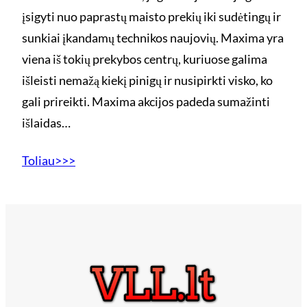
įsigyti nuo paprastų maisto prekių iki sudėtingų ir
sunkiai įkandamų technikos naujovių. Maxima yra
viena iš tokių prekybos centrų, kuriuose galima
išleisti nemažą kiekį pinigų ir nusipirkti visko, ko
gali prireikti. Maxima akcijos padeda sumažinti
išlaidas…
Toliau>>>