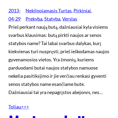
2013-
Nekilnojamasis Turtas
, 
Pirkiniai
, 
04-29
Prekyba
, 
Statyba
, 
Verslas
Prieš perkant naują butą, dažniausiai kyla visiems
svarbus klausimas: butą pirkti naujos ar senos
statybos name? Tai labai svarbus dalykas, kurį
kiekvienas turi nuspręsti, prieš ieškodamas naujos
gyvenamosios vietos. Yra žmonių, kuriems
parduodami butai naujos statybos namuose
nekelia pasitikėjimo ir jie verčiau renkasi gyventi
senos statybos name esančiame bute.
Dažniausiai tai yra nepagrįstos abejonės, nes…
Toliau>>>