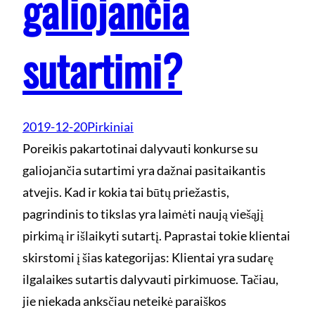
galiojančia
sutartimi?
2019-12-20
Pirkiniai
Poreikis pakartotinai dalyvauti konkurse su
galiojančia sutartimi yra dažnai pasitaikantis
atvejis. Kad ir kokia tai būtų priežastis,
pagrindinis to tikslas yra laimėti naują viešąjį
pirkimą ir išlaikyti sutartį. Paprastai tokie klientai
skirstomi į šias kategorijas: Klientai yra sudarę
ilgalaikes sutartis dalyvauti pirkimuose. Tačiau,
jie niekada anksčiau neteikė paraiškos