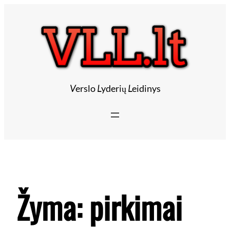
V
erslo
L
yderių
L
eidinys
Žyma:
pirkimai