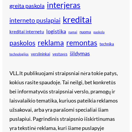
interjeras
greita paskola
kreditai
interneto puslapiai
logistika
kreditai internetu
nuoma
namai
paskola
reklama
remontas
paskolos
technika
šildymas
verslininkai
vestuvės
technologijos
VLL.lt publikuojami straipsniai nėra tokie patys,
kokius rasite spaudoje. Tai neilgi, bet konkretūs
bei informatyvūs straipsniai verslo, pramogų ir
laisvalaikio tematika, kuriuos pateikia reklamos
užsakovai, arba yra parašomi specialiai šiam
puslapiui. Pagrindinis straipsnio išskirtinumas
yra tekstinė reklama, kuri šiame puslapyje