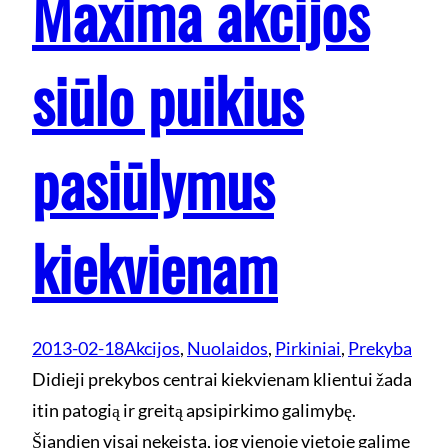
Maxima akcijos
siūlo puikius
pasiūlymus
kiekvienam
2013-02-18
Akcijos
, 
Nuolaidos
, 
Pirkiniai
, 
Prekyba
Didieji prekybos centrai kiekvienam klientui žada
itin patogią ir greitą apsipirkimo galimybę.
Šiandien visai nekeista, jog vienoje vietoje galime