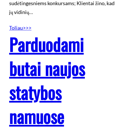
sudėtingesniems konkursams; Klientai žino, kad
jų vidinių…
Toliau>>>
Parduodami
butai naujos
statybos
namuose