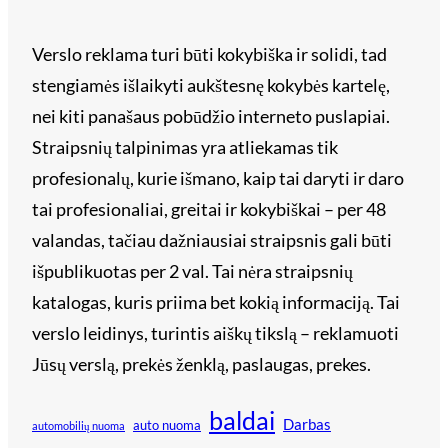
Verslo reklama turi būti kokybiška ir solidi, tad
stengiamės išlaikyti aukštesnę kokybės kartelę,
nei kiti panašaus pobūdžio interneto puslapiai.
Straipsnių talpinimas yra atliekamas tik
profesionalų, kurie išmano, kaip tai daryti ir daro
tai profesionaliai, greitai ir kokybiškai – per 48
valandas, tačiau dažniausiai straipsnis gali būti
išpublikuotas per 2 val. Tai nėra straipsnių
katalogas, kuris priima bet kokią informaciją. Tai
verslo leidinys, turintis aiškų tikslą – reklamuoti
Jūsų verslą, prekės ženklą, paslaugas, prekes.
baldai
Darbas
auto nuoma
automobilių nuoma