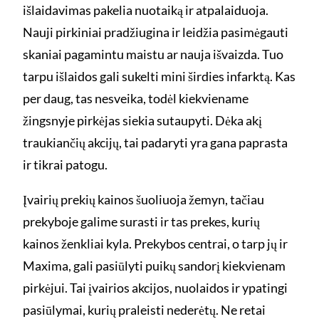
išlaidavimas pakelia nuotaiką ir atpalaiduoja.
Nauji pirkiniai pradžiugina ir leidžia pasimėgauti
skaniai pagamintu maistu ar nauja išvaizda. Tuo
tarpu išlaidos gali sukelti mini širdies infarktą. Kas
per daug, tas nesveika, todėl kiekviename
žingsnyje pirkėjas siekia sutaupyti. Dėka akį
traukiančių akcijų, tai padaryti yra gana paprasta
ir tikrai patogu.
Įvairių prekių kainos šuoliuoja žemyn, tačiau
prekyboje galime surasti ir tas prekes, kurių
kainos ženkliai kyla. Prekybos centrai, o tarp jų ir
Maxima, gali pasiūlyti puikų sandorį kiekvienam
pirkėjui. Tai įvairios akcijos, nuolaidos ir ypatingi
pasiūlymai, kurių praleisti nederėtų. Ne retai