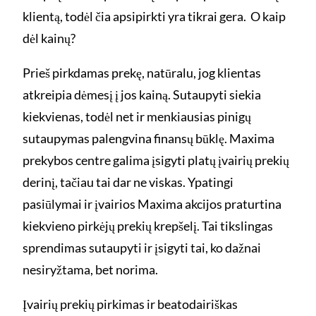
klientą, todėl čia apsipirkti yra tikrai gera. O kaip
dėl kainų?
Prieš pirkdamas prekę, natūralu, jog klientas
atkreipia dėmesį į jos kainą. Sutaupyti siekia
kiekvienas, todėl net ir menkiausias pinigų
sutaupymas palengvina finansų būklę. Maxima
prekybos centre galima įsigyti platų įvairių prekių
derinį, tačiau tai dar ne viskas. Ypatingi
pasiūlymai ir įvairios Maxima akcijos praturtina
kiekvieno pirkėjų prekių krepšelį. Tai tikslingas
sprendimas sutaupyti ir įsigyti tai, ko dažnai
nesiryžtama, bet norima.
Įvairių prekių pirkimas ir beatodairiškas