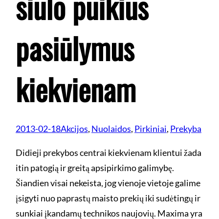
siūlo puikius
pasiūlymus
kiekvienam
2013-02-18
Akcijos
, 
Nuolaidos
, 
Pirkiniai
, 
Prekyba
Didieji prekybos centrai kiekvienam klientui žada
itin patogią ir greitą apsipirkimo galimybę.
Šiandien visai nekeista, jog vienoje vietoje galime
įsigyti nuo paprastų maisto prekių iki sudėtingų ir
sunkiai įkandamų technikos naujovių. Maxima yra