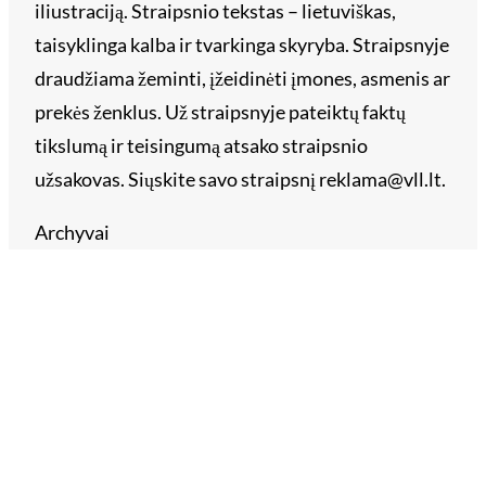
iliustraciją. Straipsnio tekstas – lietuviškas,
taisyklinga kalba ir tvarkinga skyryba. Straipsnyje
draudžiama žeminti, įžeidinėti įmones, asmenis ar
prekės ženklus. Už straipsnyje pateiktų faktų
tikslumą ir teisingumą atsako straipsnio
užsakovas. Siųskite savo straipsnį reklama@vll.lt.
Archyvai