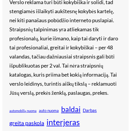
Verslo reklama turi būti kokybiška ir solidi, tad
stengiamės išlaikyti aukštesnę kokybės kartelę,
nei kiti panašaus pobūdžio interneto puslapiai.
Straipsnių talpinimas yra atliekamas tik
profesionalų, kurie išmano, kaip tai daryti ir daro
tai profesionaliai, greitai ir kokybiškai – per 48
valandas, tačiau dažniausiai straipsnis gali būti
išpublikuotas per 2 val. Tai nėra straipsnių
katalogas, kuris priima bet kokią informaciją. Tai
verslo leidinys, turintis aiškų tikslą – reklamuoti
Jūsų verslą, prekės ženklą, paslaugas, prekes.
baldai
Darbas
auto nuoma
automobilių nuoma
interjeras
greita paskola