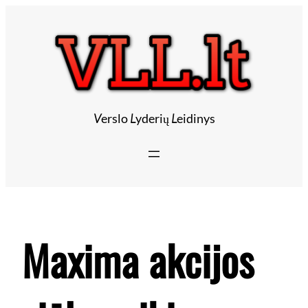
Eiti
prie
turinio
V
erslo
L
yderių
L
eidinys
Maxima akcijos