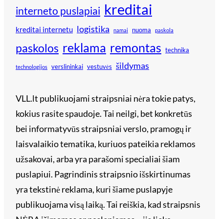
kreditai
interneto puslapiai
logistika
kreditai internetu
nuoma
namai
paskola
reklama
remontas
paskolos
technika
šildymas
verslininkai
vestuvės
technologijos
VLL.lt publikuojami straipsniai nėra tokie patys,
kokius rasite spaudoje. Tai neilgi, bet konkretūs
bei informatyvūs straipsniai verslo, pramogų ir
laisvalaikio tematika, kuriuos pateikia reklamos
užsakovai, arba yra parašomi specialiai šiam
puslapiui. Pagrindinis straipsnio išskirtinumas
yra tekstinė reklama, kuri šiame puslapyje
publikuojama visą laiką. Tai reiškia, kad straipsnis