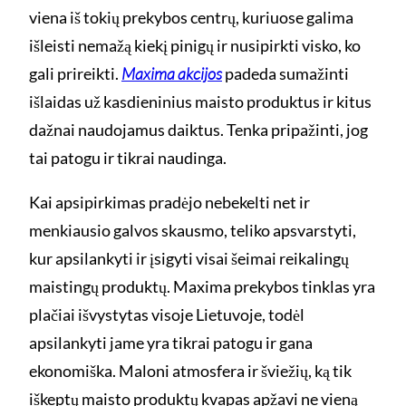
viena iš tokių prekybos centrų, kuriuose galima
išleisti nemažą kiekį pinigų ir nusipirkti visko, ko
gali prireikti.
Maxima akcijos
padeda sumažinti
išlaidas už kasdieninius maisto produktus ir kitus
dažnai naudojamus daiktus. Tenka pripažinti, jog
tai patogu ir tikrai naudinga.
Kai apsipirkimas pradėjo nebekelti net ir
menkiausio galvos skausmo, teliko apsvarstyti,
kur apsilankyti ir įsigyti visai šeimai reikalingų
maistingų produktų. Maxima prekybos tinklas yra
plačiai išvystytas visoje Lietuvoje, todėl
apsilankyti jame yra tikrai patogu ir gana
ekonomiška. Maloni atmosfera ir šviežių, ką tik
iškeptų maisto produktų kvapas apžavi ne vieną