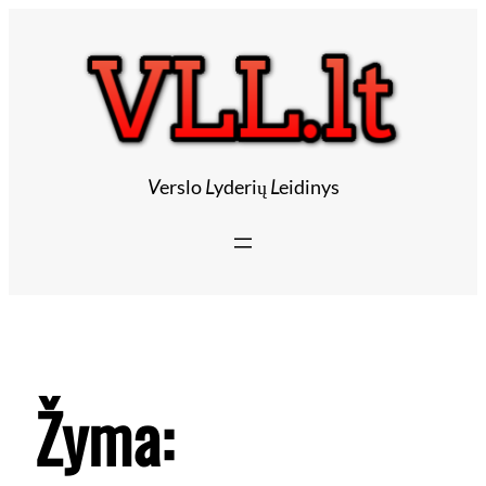
V
erslo
L
yderių
L
eidinys
Žyma: