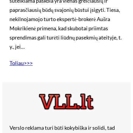
suteikiama paskola yra vienas greičiausių ir
paprasčiausių būdų svajonių būstui įsigyti. Tiesa,
nekilnojamojo turto ekspertė-brokerė Aušra
Mokrikienė primena, kad skubotai priimtas
sprendimas gali turėti liūdnų pasekmių ateityje, t.
y., jei…
Toliau>>>
Verslo reklama turi būti kokybiška ir solidi, tad