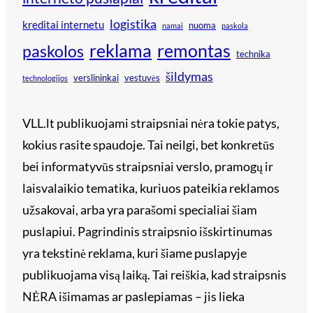
logistika
kreditai internetu
nuoma
namai
paskola
reklama
remontas
paskolos
technika
šildymas
verslininkai
vestuvės
technologijos
VLL.lt publikuojami straipsniai nėra tokie patys,
kokius rasite spaudoje. Tai neilgi, bet konkretūs
bei informatyvūs straipsniai verslo, pramogų ir
laisvalaikio tematika, kuriuos pateikia reklamos
užsakovai, arba yra parašomi specialiai šiam
puslapiui. Pagrindinis straipsnio išskirtinumas
yra tekstinė reklama, kuri šiame puslapyje
publikuojama visą laiką. Tai reiškia, kad straipsnis
NĖRA išimamas ar paslepiamas – jis lieka