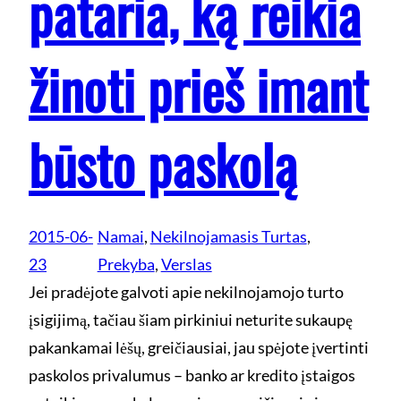
pataria, ką reikia
žinoti prieš imant
būsto paskolą
2015-06-
Namai
, 
Nekilnojamasis Turtas
, 
23
Prekyba
, 
Verslas
Jei pradėjote galvoti apie nekilnojamojo turto
įsigijimą, tačiau šiam pirkiniui neturite sukaupę
pakankamai lėšų, greičiausiai, jau spėjote įvertinti
paskolos privalumus – banko ar kredito įstaigos