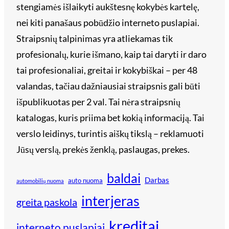
stengiamės išlaikyti aukštesnę kokybės kartelę,
nei kiti panašaus pobūdžio interneto puslapiai.
Straipsnių talpinimas yra atliekamas tik
profesionalų, kurie išmano, kaip tai daryti ir daro
tai profesionaliai, greitai ir kokybiškai – per 48
valandas, tačiau dažniausiai straipsnis gali būti
išpublikuotas per 2 val. Tai nėra straipsnių
katalogas, kuris priima bet kokią informaciją. Tai
verslo leidinys, turintis aiškų tikslą – reklamuoti
Jūsų verslą, prekės ženklą, paslaugas, prekes.
baldai
Darbas
auto nuoma
automobilių nuoma
interjeras
greita paskola
kreditai
interneto puslapiai