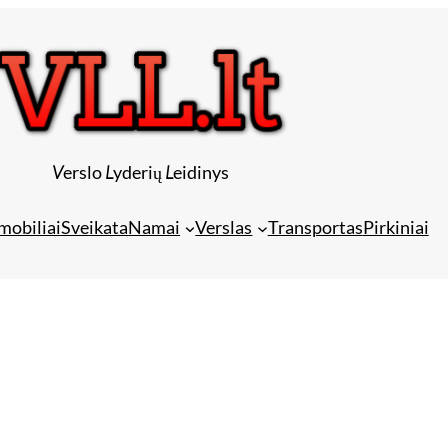
V
erslo
L
yderių
L
eidinys
mobiliai
Sveikata
Namai
Verslas
Transportas
Pirkiniai