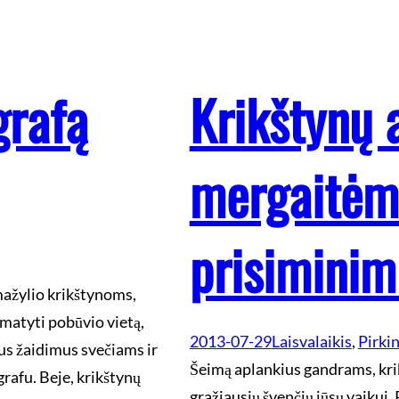
grafą
Krikštynų 
mergaitėms
prisiminim
 mažylio krikštynoms,
umatyti pobūvio vietą,
2013-07-29
Laisvalaikis
, 
Pirkin
us žaidimus svečiams ir
Šeimą aplankius gandrams, kri
grafu. Beje, krikštynų
gražiausių švenčių jūsų vaikui. 