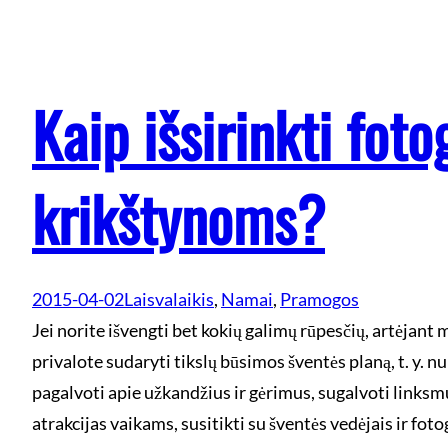
Kaip išsirinkti foto
krikštynoms?
2015-04-02
Laisvalaikis
, 
Namai
, 
Pramogos
Jei norite išvengti bet kokių galimų rūpesčių, artėjant
privalote sudaryti tikslų būsimos šventės planą, t. y. n
pagalvoti apie užkandžius ir gėrimus, sugalvoti linksm
atrakcijas vaikams, susitikti su šventės vedėjais ir foto