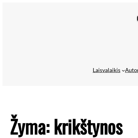
Laisvalaikis
Auto
Žyma:
krikštynos