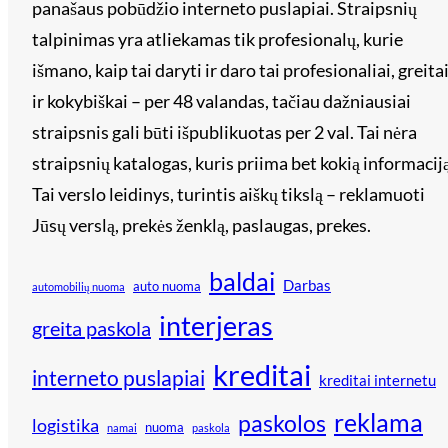
panašaus pobūdžio interneto puslapiai. Straipsnių
talpinimas yra atliekamas tik profesionalų, kurie
išmano, kaip tai daryti ir daro tai profesionaliai, greita
ir kokybiškai – per 48 valandas, tačiau dažniausiai
straipsnis gali būti išpublikuotas per 2 val. Tai nėra
straipsnių katalogas, kuris priima bet kokią informaciją
Tai verslo leidinys, turintis aiškų tikslą – reklamuoti
Jūsų verslą, prekės ženklą, paslaugas, prekes.
baldai
Darbas
auto nuoma
automobilių nuoma
interjeras
greita paskola
kreditai
interneto puslapiai
kreditai internetu
reklama
paskolos
logistika
nuoma
namai
paskola