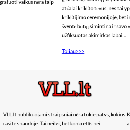
grafuoti vaikus nėra taip
atžalai krikšto tėvus, nes tai y
krikštijimo ceremonijoje, bet i
šventė būtų įsimintina ir savo
užfiksuotas akimirkas labai…
Toliau>>>
VLL.lt publikuojami straipsniai nėra tokie patys, kokius
K
rasite spaudoje. Tai neilgi, bet konkretūs bei
a