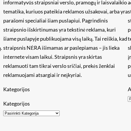
informatyvūs straipsniai verslo, pramogų ir laisvalaikio
a
tematika, kuriuos pateikia reklamos užsakovai, arba yra
s
i
parašomi specialiai šiam puslapiui. Pagrindinis
s
straipsnio išskirtinumas yra tekstinė reklama, kuri
p
šiame puslapyje publikuojama visą laiką. Tai reiškia, kad
t
.
straipsnis NĖRA išimamas ar paslepiamas – jis lieka
s
internete visam laikui. Straipsnis yra skirtas
į
reklamuoti tam tikrai verslo sričiai, prekės ženklai
p
reklamuojami atsargiai ir neįkyriai.
u
Kategorijos
A
Kategorijos