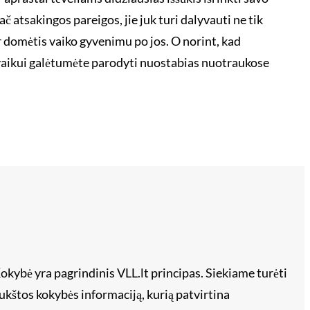
pač atsakingos pareigos, jie juk turi dalyvauti ne tik
r domėtis vaiko gyvenimu po jos. O norint, kad
 vaikui galėtumėte parodyti nuostabias nuotraukose
okybė yra pagrindinis VLL.lt principas. Siekiame turėti
ukštos kokybės informaciją, kurią patvirtina