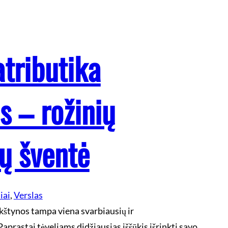
atributika
 – rožinių
ų šventė
iai
, 
Verslas
kštynos tampa viena svarbiausių ir
Paprastai tėveliams didžiausias iššūkis išrinkti savo