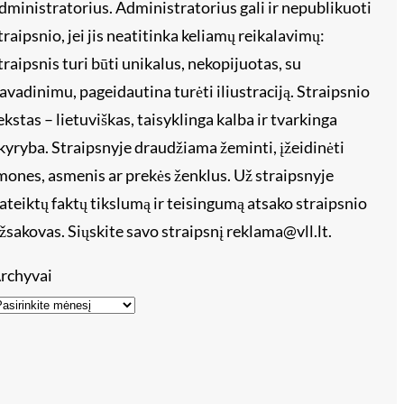
dministratorius. Administratorius gali ir nepublikuoti
traipsnio, jei jis neatitinka keliamų reikalavimų:
traipsnis turi būti unikalus, nekopijuotas, su
avadinimu, pageidautina turėti iliustraciją. Straipsnio
ekstas – lietuviškas, taisyklinga kalba ir tvarkinga
kyryba. Straipsnyje draudžiama žeminti, įžeidinėti
mones, asmenis ar prekės ženklus. Už straipsnyje
ateiktų faktų tikslumą ir teisingumą atsako straipsnio
žsakovas. Siųskite savo straipsnį reklama@vll.lt.
rchyvai