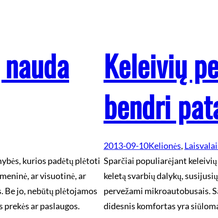
ų nauda
Keleivių p
bendri pat
2013-09-10
Kelionės
, 
Laisvalai
mybės, kurios padėtų plėtoti
Sparčiai populiarėjant keleivių
smeninė, ar visuotinė, ar
keletą svarbių dalykų, susijusių
s. Be jo, nebūtų plėtojamos
pervežami mikroautobusais. Sa
s prekės ar paslaugos.
didesnis komfortas yra siūlom