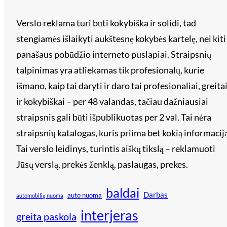
Verslo reklama turi būti kokybiška ir solidi, tad
stengiamės išlaikyti aukštesnę kokybės kartelę, nei kiti
panašaus pobūdžio interneto puslapiai. Straipsnių
talpinimas yra atliekamas tik profesionalų, kurie
išmano, kaip tai daryti ir daro tai profesionaliai, greita
ir kokybiškai – per 48 valandas, tačiau dažniausiai
straipsnis gali būti išpublikuotas per 2 val. Tai nėra
straipsnių katalogas, kuris priima bet kokią informaciją
Tai verslo leidinys, turintis aiškų tikslą – reklamuoti
Jūsų verslą, prekės ženklą, paslaugas, prekes.
baldai
Darbas
auto nuoma
automobilių nuoma
interjeras
greita paskola