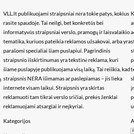
VLL.lt publikuojami straipsniai nėra tokie patys, kokius
K
rasite spaudoje. Tai neilgi, bet konkretūs bei
a
informatyvūs straipsniai verslo, pramogų ir laisvalaikio
a
tematika, kuriuos pateikia reklamos užsakovai, arba yra
s
i
parašomi specialiai šiam puslapiui. Pagrindinis
s
straipsnio išskirtinumas yra tekstinė reklama, kuri
p
šiame puslapyje publikuojama visą laiką. Tai reiškia, kad
t
.
straipsnis NĖRA išimamas ar paslepiamas – jis lieka
s
internete visam laikui. Straipsnis yra skirtas
į
reklamuoti tam tikrai verslo sričiai, prekės ženklai
p
reklamuojami atsargiai ir neįkyriai.
u
Kategorijos
A