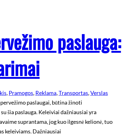
ervežimo paslauga:
arimai
kis
, 
Pramogos
, 
Reklama
, 
Transportas
, 
Verslas
 pervežimo paslaugai, būtina žinoti
 su šia paslauga. Keleiviai dažniausiai yra
vaime suprantama, jog kuo ilgesnė kelionė, tuo
as keleiviams. Dažniausiai