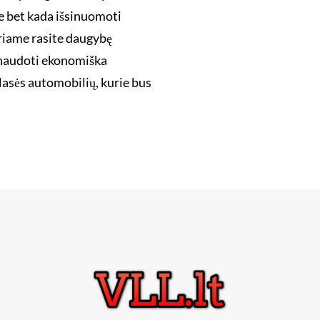
e bet kada išsinuomoti
uriame rasite daugybę
sinaudoti ekonomiška
asės automobilių, kurie bus