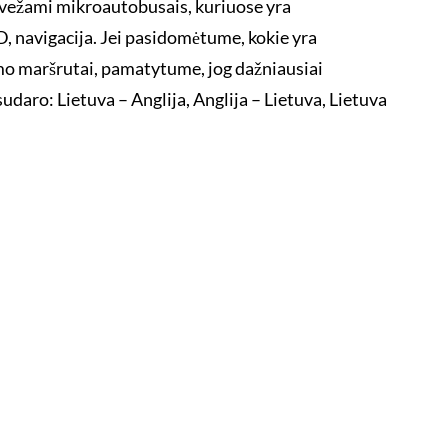
 vežami mikroautobusais, kuriuose yra
 navigacija. Jei pasidomėtume, kokie yra
imo maršrutai, pamatytume, jog dažniausiai
daro: Lietuva – Anglija, Anglija – Lietuva, Lietuva