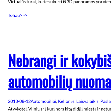
Virtualūs turai, kurie sukurti iš 3D panoramos yra vie
Toliau>>>
Nebrangi ir kokybi
automobilių nuom
2013-08-12
Automobiliai
, 
Kelionės
, 
Laisvalaikis
, 
Pasla
Atvykote į Vilnių ar į kurį nors kitą didįjį miestą ir ne