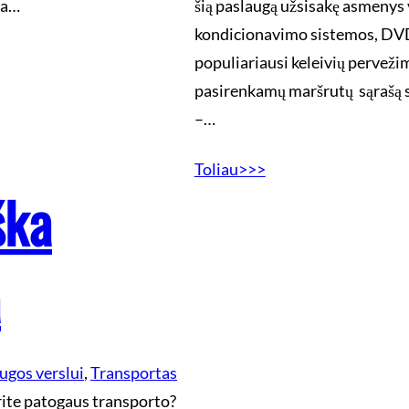
na…
šią paslaugą užsisakę asmenys
kondicionavimo sistemos, DVD,
populiariausi keleivių pervež
pasirenkamų maršrutų sąrašą su
–…
Toliau>>>
ška
a
ugos verslui
, 
Transportas
turite patogaus transporto?