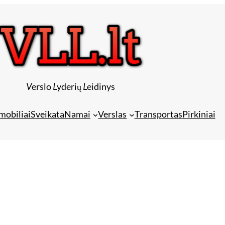
V
erslo
L
yderių
L
eidinys
mobiliai
Sveikata
Namai
Verslas
Transportas
Pirkiniai