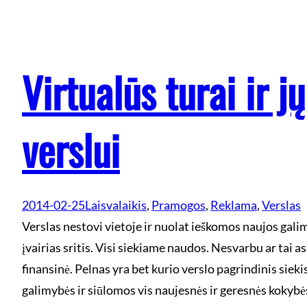
Virtualūs turai ir j
verslui
2014-02-25
Laisvalaikis
, 
Pramogos
, 
Reklama
, 
Verslas
Verslas nestovi vietoje ir nuolat ieškomos naujos gali
įvairias sritis. Visi siekiame naudos. Nesvarbu ar tai a
finansinė. Pelnas yra bet kurio verslo pagrindinis sieki
galimybės ir siūlomos vis naujesnės ir geresnės kokybė