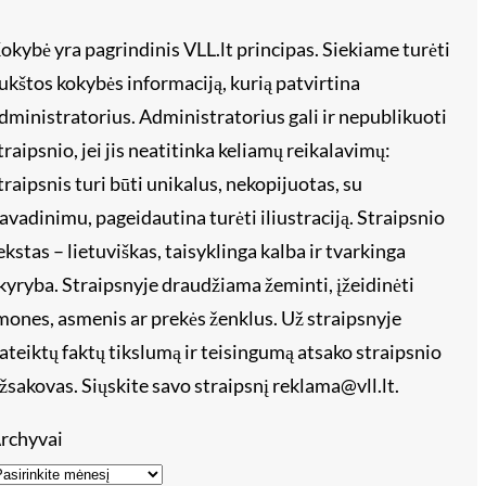
okybė yra pagrindinis VLL.lt principas. Siekiame turėti
ukštos kokybės informaciją, kurią patvirtina
dministratorius. Administratorius gali ir nepublikuoti
traipsnio, jei jis neatitinka keliamų reikalavimų:
traipsnis turi būti unikalus, nekopijuotas, su
avadinimu, pageidautina turėti iliustraciją. Straipsnio
ekstas – lietuviškas, taisyklinga kalba ir tvarkinga
kyryba. Straipsnyje draudžiama žeminti, įžeidinėti
mones, asmenis ar prekės ženklus. Už straipsnyje
ateiktų faktų tikslumą ir teisingumą atsako straipsnio
žsakovas. Siųskite savo straipsnį reklama@vll.lt.
rchyvai