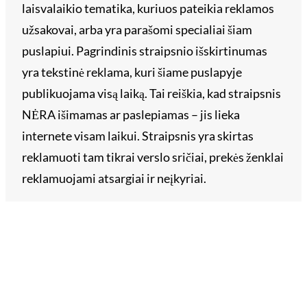
laisvalaikio tematika, kuriuos pateikia reklamos
užsakovai, arba yra parašomi specialiai šiam
puslapiui. Pagrindinis straipsnio išskirtinumas
yra tekstinė reklama, kuri šiame puslapyje
publikuojama visą laiką. Tai reiškia, kad straipsnis
NĖRA išimamas ar paslepiamas – jis lieka
internete visam laikui. Straipsnis yra skirtas
reklamuoti tam tikrai verslo sričiai, prekės ženklai
reklamuojami atsargiai ir neįkyriai.
Kategorijos
Kategorijos
Kokybė yra pagrindinis VLL.lt principas. Siekiame