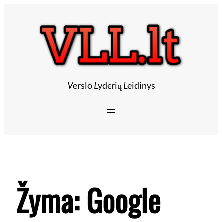
V
erslo
L
yderių
L
eidinys
Žyma:
Google