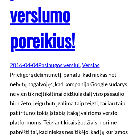
verslumo
poreikius!
2016-04-04
Paslaugos verslui
, 
Verslas
Prieš gerą dešimtmetį, panašu, kad niekas net
nebūtų pagalvojęs, kad kompanija Google sudarys
ne vien tik neįtikėtinai didžiulę dalį viso pasaulio
biudžeto, jeigu būtų galima taip teigti, tačiau taip
pat ir turės tokią įstabią įtaką įvairioms verslo
platformoms. Teigiant kitais žodžiais, norime
pabrėžti tai, kad niekas nesitikėjo, kad jų kuriamos