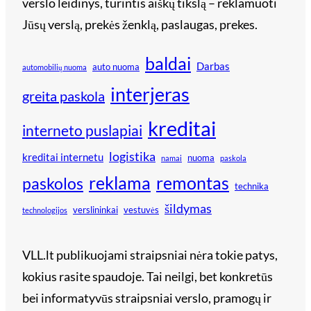
verslo leidinys, turintis aiškų tikslą – reklamuoti
Jūsų verslą, prekės ženklą, paslaugas, prekes.
baldai
Darbas
auto nuoma
automobilių nuoma
interjeras
greita paskola
kreditai
interneto puslapiai
logistika
kreditai internetu
nuoma
namai
paskola
reklama
remontas
paskolos
technika
šildymas
verslininkai
vestuvės
technologijos
VLL.lt publikuojami straipsniai nėra tokie patys,
kokius rasite spaudoje. Tai neilgi, bet konkretūs
bei informatyvūs straipsniai verslo, pramogų ir