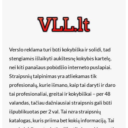
Verslo reklama turi būti kokybiška ir solidi, tad
stengiamės išlaikyti aukštesnę kokybės kartelę,
nei kiti panašaus pobūdžio interneto puslapiai.
Straipsnių talpinimas yra atliekamas tik
profesionalų, kurie išmano, kaip tai daryti ir daro
tai profesionaliai, greitai ir kokybiškai – per 48
valandas, tačiau dažniausiai straipsnis gali būti
išpublikuotas per 2 val. Tai nėra straipsnių
katalogas, kuris priima bet kokią informaciją. Tai