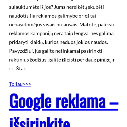
sulauktumėte iš jos? Jums nereikėtų skubėti
naudotis šia reklamos galimybe prieš tai
nepasidomėjus visais niuansais. Matote, paleisti
reklamos kampaniją nėra taip lengva, nes galima
pridaryti klaidų, kurios neduos jokios naudos.
Pavyzdžiui, jūs galite netinkamai pasirinkti
raktinius žodžius, galite išleisti per daug pinigų ir
t.t. Štai…
Toliau>>>
Google reklama –
išsirinkite