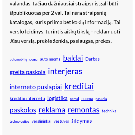
valandas, tačiau dažniausiai straipsnis gali būti
išpublikuotas per 2 val. Tai nėra straipsnių
katalogas, kuris priima bet kokią informaciją. Tai
verslo leidinys, turintis aiškų tikslą – reklamuoti
Jūsų verslą, prekės ženklą, paslaugas, prekes.
baldai
Darbas
auto nuoma
automobilių nuoma
interjeras
greita paskola
kreditai
interneto puslapiai
logistika
kreditai internetu
nuoma
namai
paskola
reklama
remontas
paskolos
technika
šildymas
verslininkai
vestuvės
technologijos