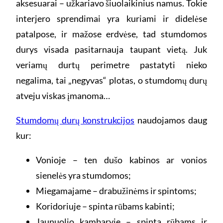
aksesuarai – užkariavo šiuolaikinius namus. Tokie
interjero sprendimai yra kuriami ir didelėse
patalpose, ir mažose erdvėse, tad stumdomos
durys visada pasitarnauja taupant vietą. Juk
veriamų durtų perimetre pastatyti nieko
negalima, tai „negyvas“ plotas, o stumdomų durų
atveju viskas įmanoma…
Stumdomų durų konstrukcijos
naudojamos daug
kur:
Vonioje – ten dušo kabinos ar vonios
sienelės yra stumdomos;
Miegamajame – drabužinėms ir spintoms;
Koridoriuje – spinta rūbams kabinti;
Jaunuolio kambaryje – spinta rūbams ir