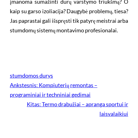
įmanoma sumažinti durų varstymo triukšmą? O
kaip su garso izoliacija? Daugybė problemų, tiesa?
Jas paprastai gali išspręsti tik patyrę meistrai arba
stumdomų sistemų montavimo profesionalai.
stumdomos durys
Ankstesnis:
Kompiuterių remontas –
programiniai ir techniniai gedimai
Kitas:
Termo drabužiai – apranga sportui ir
laisvalaikiui