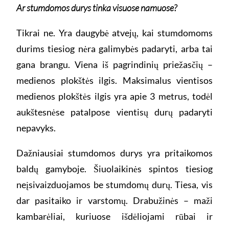
Ar stumdomos durys tinka visuose namuose?
Tikrai ne. Yra daugybė atvejų, kai stumdomoms
durims tiesiog nėra galimybės padaryti, arba tai
gana brangu. Viena iš pagrindinių priežasčių –
medienos plokštės ilgis. Maksimalus vientisos
medienos plokštės ilgis yra apie 3 metrus, todėl
aukštesnėse patalpose vientisų durų padaryti
nepavyks.
Dažniausiai stumdomos durys yra pritaikomos
baldų gamyboje. Šiuolaikinės spintos tiesiog
neįsivaizduojamos be stumdomų durų. Tiesa, vis
dar pasitaiko ir varstomų. Drabužinės – maži
kambarėliai, kuriuose išdėliojami rūbai ir