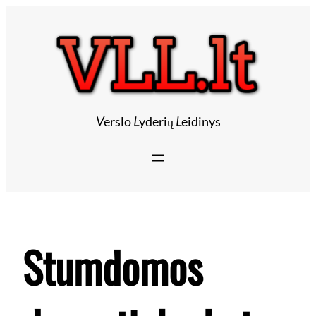
Eiti
prie
turinio
V
erslo
L
yderių
L
eidinys
Stumdomos