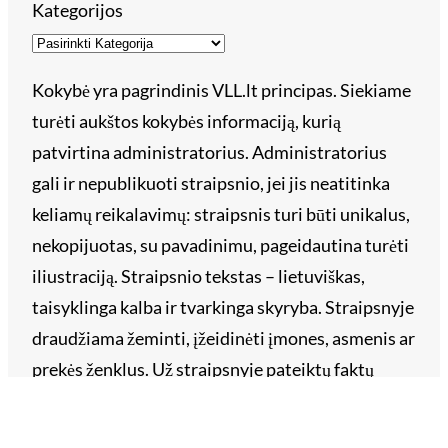
Kategorijos
Kokybė yra pagrindinis VLL.lt principas. Siekiame
turėti aukštos kokybės informaciją, kurią
patvirtina administratorius. Administratorius
gali ir nepublikuoti straipsnio, jei jis neatitinka
keliamų reikalavimų: straipsnis turi būti unikalus,
nekopijuotas, su pavadinimu, pageidautina turėti
iliustraciją. Straipsnio tekstas – lietuviškas,
taisyklinga kalba ir tvarkinga skyryba. Straipsnyje
draudžiama žeminti, įžeidinėti įmones, asmenis ar
prekės ženklus. Už straipsnyje pateiktų faktų
tikslumą ir teisingumą atsako straipsnio
užsakovas. Siųskite savo straipsnį reklama@vll.lt.