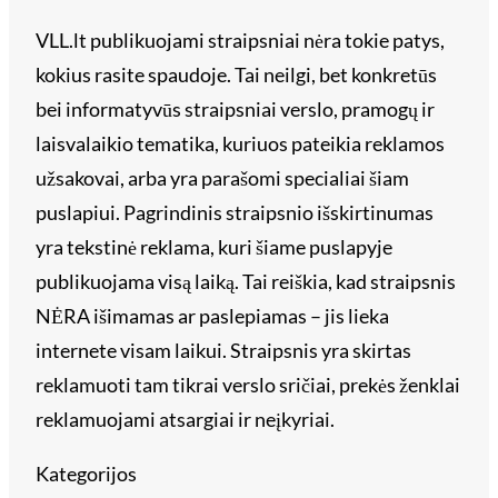
VLL.lt publikuojami straipsniai nėra tokie patys,
kokius rasite spaudoje. Tai neilgi, bet konkretūs
bei informatyvūs straipsniai verslo, pramogų ir
laisvalaikio tematika, kuriuos pateikia reklamos
užsakovai, arba yra parašomi specialiai šiam
puslapiui. Pagrindinis straipsnio išskirtinumas
yra tekstinė reklama, kuri šiame puslapyje
publikuojama visą laiką. Tai reiškia, kad straipsnis
NĖRA išimamas ar paslepiamas – jis lieka
internete visam laikui. Straipsnis yra skirtas
reklamuoti tam tikrai verslo sričiai, prekės ženklai
reklamuojami atsargiai ir neįkyriai.
Kategorijos