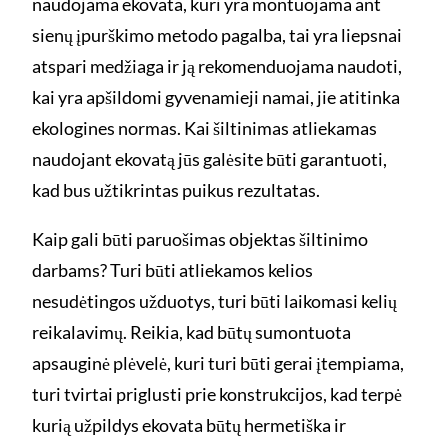
naudojama ekovata, kuri yra montuojama ant
sienų įpurškimo metodo pagalba, tai yra liepsnai
atspari medžiaga ir ją rekomenduojama naudoti,
kai yra apšildomi gyvenamieji namai, jie atitinka
ekologines normas. Kai šiltinimas atliekamas
naudojant ekovatą jūs galėsite būti garantuoti,
kad bus užtikrintas puikus rezultatas.
Kaip gali būti paruošimas objektas šiltinimo
darbams? Turi būti atliekamos kelios
nesudėtingos užduotys, turi būti laikomasi kelių
reikalavimų. Reikia, kad būtų sumontuota
apsauginė plėvelė, kuri turi būti gerai įtempiama,
turi tvirtai priglusti prie konstrukcijos, kad terpė
kurią užpildys ekovata būtų hermetiška ir