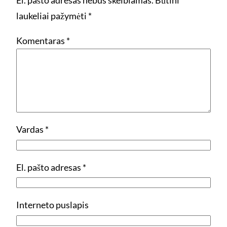
El. pašto adresas nebus skelbiamas.
Būtini
laukeliai pažymėti
*
Komentaras
*
Vardas
*
El. pašto adresas
*
Interneto puslapis