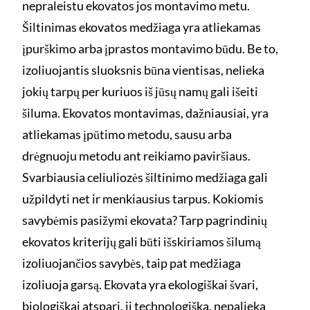
nepraleistu ekovatos jos montavimo metu.
Šiltinimas ekovatos medžiaga yra atliekamas
įpurškimo arba įprastos montavimo būdu. Be to,
izoliuojantis sluoksnis būna vientisas, nelieka
jokių tarpų per kuriuos iš jūsų namų gali išeiti
šiluma. Ekovatos montavimas, dažniausiai, yra
atliekamas įpūtimo metodu, sausu arba
drėgnuoju metodu ant reikiamo paviršiaus.
Svarbiausia celiuliozės šiltinimo medžiaga gali
užpildyti net ir menkiausius tarpus. Kokiomis
savybėmis pasižymi ekovata? Tarp pagrindinių
ekovatos kriterijų gali būti išskiriamos šilumą
izoliuojančios savybės, taip pat medžiaga
izoliuoja garsą. Ekovata yra ekologiškai švari,
biologiškai atspari, ji technologiška, nepalieka