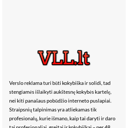
Verslo reklama turi būti kokybiška ir solidi, tad
stengiamės išlaikyti aukštesnę kokybės kartelę,
nei kiti panašaus pobūdžio interneto puslapiai.
Straipsnių talpinimas yra atliekamas tik
profesionalų, kurie išmano, kaip tai daryti ir daro
tai profesionaliai, greitai ir kokybiškai – per 48