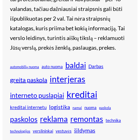
valandas, tačiau dažniausiai straipsnis gali būti
išpublikuotas per 2 val. Tai nėra straipsnių
katalogas, kuris priima bet kokią informaciją. Tai
verslo leidinys, turintis aiškų tikslą – reklamuoti
Jūsų verslą, prekės ženklą, paslaugas, prekes.
baldai
Darbas
auto nuoma
automobilių nuoma
interjeras
greita paskola
kreditai
interneto puslapiai
logistika
kreditai internetu
nuoma
namai
paskola
reklama
remontas
paskolos
technika
šildymas
verslininkai
vestuvės
technologijos