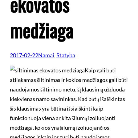
ekovatos
medžiaga
2017-02-22
Namai
, 
Statyba
Kaip gali būti
atliekamas šiltinimas ir kokios medžiagos gali būti
naudojamos šiltinimo metu, šį klausimą užduoda
kiekvienas namo savininkas. Kad būtų išaiškintas
šis klausimas yra būtina išsiaiškinti kaip
funkcionuoja viena ar kita šilumą izoliuojanti
medžiaga, kokios yra šilumą izoliuojančios
medžiagos ir kaip jos turi būti naudojamos.