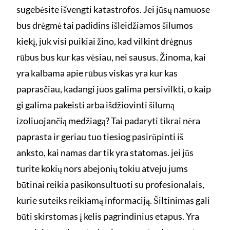
sugebėsite išvengti katastrofos. Jei jūsų namuose
bus drėgmė tai padidins išleidžiamos šilumos
kiekį, juk visi puikiai žino, kad vilkint drėgnus
rūbus bus kur kas vėsiau, nei sausus. Žinoma, kai
yra kalbama apie rūbus viskas yra kur kas
paprasčiau, kadangi juos galima persivilkti, o kaip
gi galima pakeisti arba išdžiovinti šilumą
izoliuojančią medžiagą? Tai padaryti tikrai nėra
paprasta ir geriau tuo tiesiog pasirūpinti iš
anksto, kai namas dar tik yra statomas. jei jūs
turite kokių nors abejonių tokiu atveju jums
būtinai reikia pasikonsultuoti su profesionalais,
kurie suteiks reikiamą informaciją. Šiltinimas gali
būti skirstomas į kelis pagrindinius etapus. Yra