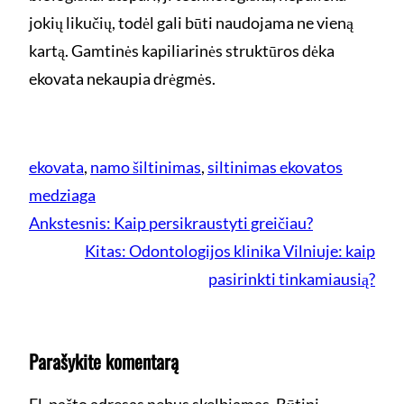
jokių likučių, todėl gali būti naudojama ne vieną
kartą. Gamtinės kapiliarinės struktūros dėka
ekovata nekaupia drėgmės.
ekovata
, 
namo šiltinimas
, 
siltinimas ekovatos
medziaga
Ankstesnis:
Kaip persikraustyti greičiau?
Kitas:
Odontologijos klinika Vilniuje: kaip
pasirinkti tinkamiausią?
Parašykite komentarą