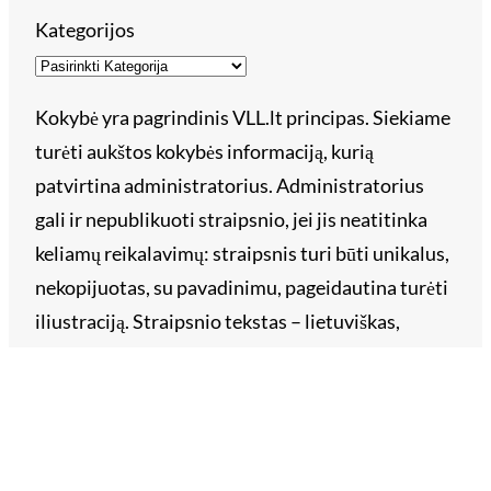
Kategorijos
Kokybė yra pagrindinis VLL.lt principas. Siekiame
turėti aukštos kokybės informaciją, kurią
patvirtina administratorius. Administratorius
gali ir nepublikuoti straipsnio, jei jis neatitinka
keliamų reikalavimų: straipsnis turi būti unikalus,
nekopijuotas, su pavadinimu, pageidautina turėti
iliustraciją. Straipsnio tekstas – lietuviškas,
taisyklinga kalba ir tvarkinga skyryba. Straipsnyje
draudžiama žeminti, įžeidinėti įmones, asmenis ar
prekės ženklus. Už straipsnyje pateiktų faktų
tikslumą ir teisingumą atsako straipsnio