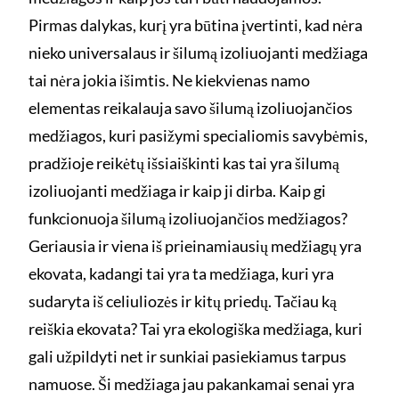
Pirmas dalykas, kurį yra būtina įvertinti, kad nėra
nieko universalaus ir šilumą izoliuojanti medžiaga
tai nėra jokia išimtis. Ne kiekvienas namo
elementas reikalauja savo šilumą izoliuojančios
medžiagos, kuri pasižymi specialiomis savybėmis,
pradžioje reikėtų išsiaiškinti kas tai yra šilumą
izoliuojanti medžiaga ir kaip ji dirba. Kaip gi
funkcionuoja šilumą izoliuojančios medžiagos?
Geriausia ir viena iš prieinamiausių medžiagų yra
ekovata, kadangi tai yra ta medžiaga, kuri yra
sudaryta iš celiuliozės ir kitų priedų. Tačiau ką
reiškia ekovata? Tai yra ekologiška medžiaga, kuri
gali užpildyti net ir sunkiai pasiekiamus tarpus
namuose. Ši medžiaga jau pakankamai senai yra