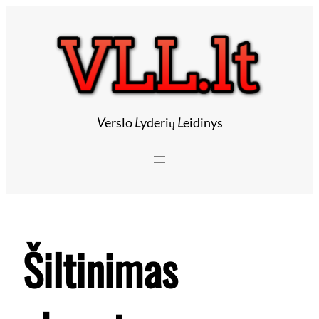
Eiti
prie
turinio
V
erslo
L
yderių
L
eidinys
Šiltinimas