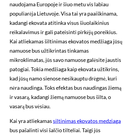
naudojama Europoje ir šiuo metu vis labiau
populiarėja Lietuvoje. Visa tai yra paaiškinama,
kadangi ekovata atitinka visus šiuolaikinius
reikalavimus ir gali pateisinti pirkėjų poreikius.
Kai atliekamas šiltinimas ekovatos medžiaga jūsų
namuose bus užtikrintas tinkamas
mikroklimatas, jūs savo namuose galėsite jaustis
patogiai. Tokia medžiaga kaip ekovata užtikrins,
kad jūsų namo sienose nesikauptu drėgmė, kuri
nėra naudinga. Toks efektas bus naudingas žiemą
ir vasarą, kadangi žiemą namuose bus šilta, o
vasarą bus vėsiau.
Kai yra atliekamas
siltinimas ekovatos medziaga
bus pašalinti visi šalčio tilteliai. Taigi jūs