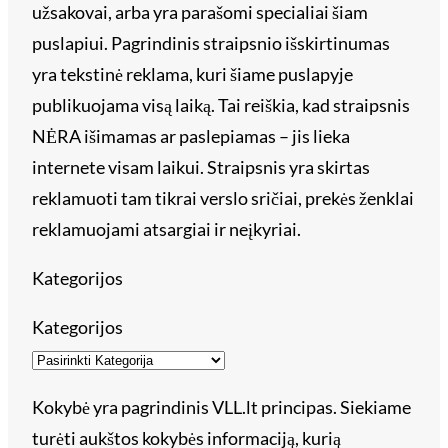
užsakovai, arba yra parašomi specialiai šiam
puslapiui. Pagrindinis straipsnio išskirtinumas
yra tekstinė reklama, kuri šiame puslapyje
publikuojama visą laiką. Tai reiškia, kad straipsnis
NĖRA išimamas ar paslepiamas – jis lieka
internete visam laikui. Straipsnis yra skirtas
reklamuoti tam tikrai verslo sričiai, prekės ženklai
reklamuojami atsargiai ir neįkyriai.
Kategorijos
Kategorijos
Kokybė yra pagrindinis VLL.lt principas. Siekiame
turėti aukštos kokybės informaciją, kurią