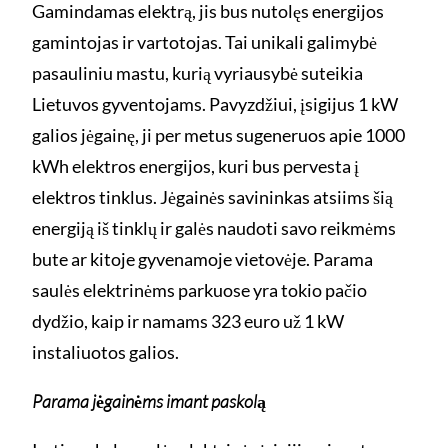
Gamindamas elektrą, jis bus nutolęs energijos
gamintojas ir vartotojas. Tai unikali galimybė
pasauliniu mastu, kurią vyriausybė suteikia
Lietuvos gyventojams. Pavyzdžiui, įsigijus 1 kW
galios jėgainę, ji per metus sugeneruos apie 1000
kWh elektros energijos, kuri bus pervesta į
elektros tinklus. Jėgainės savininkas atsiims šią
energiją iš tinklų ir galės naudoti savo reikmėms
bute ar kitoje gyvenamoje vietovėje. Parama
saulės elektrinėms parkuose yra tokio pačio
dydžio, kaip ir namams 323 euro už 1 kW
instaliuotos galios.
Parama jėgainėms imant paskolą