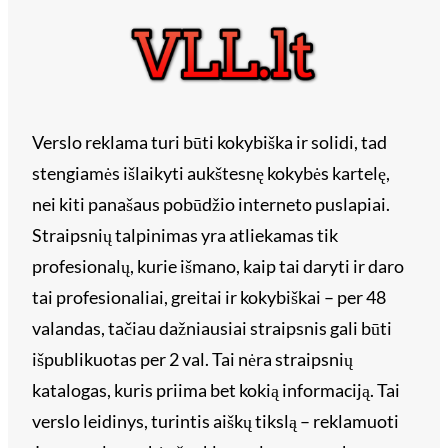
Verslo reklama turi būti kokybiška ir solidi, tad
stengiamės išlaikyti aukštesnę kokybės kartelę,
nei kiti panašaus pobūdžio interneto puslapiai.
Straipsnių talpinimas yra atliekamas tik
profesionalų, kurie išmano, kaip tai daryti ir daro
tai profesionaliai, greitai ir kokybiškai – per 48
valandas, tačiau dažniausiai straipsnis gali būti
išpublikuotas per 2 val. Tai nėra straipsnių
katalogas, kuris priima bet kokią informaciją. Tai
verslo leidinys, turintis aiškų tikslą – reklamuoti