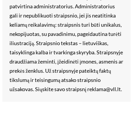
patvirtina administratorius. Administratorius
gali ir nepublikuoti straipsnio, jei jis neatitinka
keliamų reikalavimų: straipsnis turi būti unikalus,
nekopijuotas, su pavadinimu, pageidautina turėti
iliustraciją. Straipsnio tekstas – lietuviškas,
taisyklinga kalba ir tvarkinga skyryba. Straipsnyje
draudžiama žeminti, įžeidinėti įmones, asmenis ar
prekės ženklus. Už straipsnyje pateiktų faktų
tikslumą ir teisingumą atsako straipsnio
užsakovas. Siųskite savo straipsnį reklama@vll.lt.
Archyvai