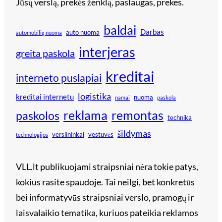
Jūsų verslą, prekės ženklą, paslaugas, prekes.
baldai
Darbas
auto nuoma
automobilių nuoma
interjeras
greita paskola
kreditai
interneto puslapiai
logistika
kreditai internetu
nuoma
namai
paskola
reklama
remontas
paskolos
technika
šildymas
verslininkai
vestuvės
technologijos
VLL.lt publikuojami straipsniai nėra tokie patys,
kokius rasite spaudoje. Tai neilgi, bet konkretūs
bei informatyvūs straipsniai verslo, pramogų ir
laisvalaikio tematika, kuriuos pateikia reklamos