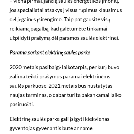
– viena pirmaujančių saulės energetikos įmonių,
jos specialistai atsakys į visus rūpimus klausimus
dėl jėgainės įsirengimo. Taip pat gausite visą
reikiamą pagalbą, kad galėtumėte tinkamai
užpildyti prašymą dėl paramos saulės elektrinei.
Parama perkant elektrinę saulės parke
2020 metais pasibaigė laikotarpis, per kurį buvo
galima teikti prašymus paramai elektrinėms
saulės parkuose. 2021 metais bus nustatytas
naujas terminas, o dabar turite pakankamai laiko
pasiruošti.
Elektrinę saulės parke gali įsigyti kiekvienas
gyventojas gyvenantis bute ar name.