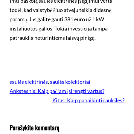
Imti paskolą saulės elektrinės įsigijimui verta
todėl, kad valstybė šiuo atveju teikia didesnę
paramą. Jūs galite gauti 381 euro už 1 kW
instaliuotos galios. Tokia investicija tampa
patrauklia neturintiems laisvų pinigų.
saulės elektrinės
, 
saulės kolektoriai
Ankstesnis:
Kaip pačiam įsirengti vartus?
Kitas:
Kaip panaikinti raukšles?
Parašykite komentarą