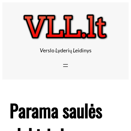
Eiti
prie
turinio
V
erslo
L
yderių
L
eidinys
Parama saulės