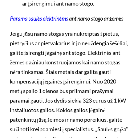
ar įsirengimui ant namo stogo.
Parama saulės elektrinėms
ant namo stogo ar žemės
Jeigu jūsų namo stogas yra nukreiptas į pietus,
pietryčius ar pietvakarius ir jo neuždengia šešėliai,
galite įsirengti jėgainę ant stogo. Elektrinės ant
žemės dažniau konstruojamos kai namo stogas
nėra tinkamas. Šiais metais dar galite gauti
kompensaciją jėgainės įsirengimui. Nuo 2020
metų spalio 1 dienos bus priimami prašymai
paramai gauti. Jos dydis siekia 323 eurus už 1 kW
instaliuotos galios. Kokios galios jėgainė
patenkintų jūsų šeimos ir namo poreikius, galite
sužinoti kreipdamiesi į specialistus. „Saulės grąža“