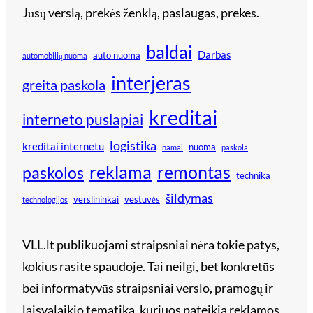
Jūsų verslą, prekės ženklą, paslaugas, prekes.
baldai
Darbas
auto nuoma
automobilių nuoma
interjeras
greita paskola
kreditai
interneto puslapiai
logistika
kreditai internetu
nuoma
namai
paskola
reklama
remontas
paskolos
technika
šildymas
verslininkai
vestuvės
technologijos
VLL.lt publikuojami straipsniai nėra tokie patys,
kokius rasite spaudoje. Tai neilgi, bet konkretūs
bei informatyvūs straipsniai verslo, pramogų ir
laisvalaikio tematika, kuriuos pateikia reklamos