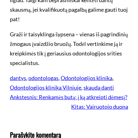
ilgiau. Taigi kam beprasmiškai kentėti dantų
skausmą, jei kvalifikuotą pagalbą galime gauti tuoj
pat!
Graži ir taisyklinga šypsena – vienas iš pagrindinių
žmogaus įvaizdžio bruožų. Todėl vertinkime ją ir
kreipkimės tik į geriausius odontologijos srities
specialistus.
dantys
, 
odontologas
, 
Odontologijos klinika
, 
Odontologijos klinika Vilniuje
, 
skauda danti
Ankstesnis:
Renkamės butą: į ką atkreipti dėmesį?
Kitas:
Vairuotojo duona
Parašykite komentarą