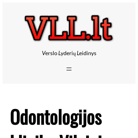
Eiti
prie
turinio
V
erslo
L
yderių
L
eidinys
Odontologijos