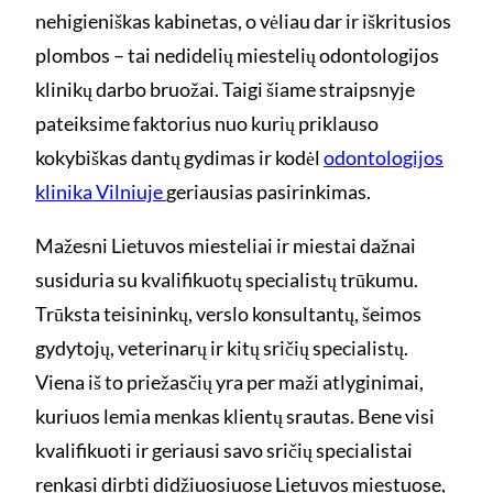
nehigieniškas kabinetas, o vėliau dar ir iškritusios
plombos – tai nedidelių miestelių odontologijos
klinikų darbo bruožai. Taigi šiame straipsnyje
pateiksime faktorius nuo kurių priklauso
kokybiškas dantų gydimas ir kodėl
odontologijos
klinika Vilniuje
geriausias pasirinkimas.
Mažesni Lietuvos miesteliai ir miestai dažnai
susiduria su kvalifikuotų specialistų trūkumu.
Trūksta teisininkų, verslo konsultantų, šeimos
gydytojų, veterinarų ir kitų sričių specialistų.
Viena iš to priežasčių yra per maži atlyginimai,
kuriuos lemia menkas klientų srautas. Bene visi
kvalifikuoti ir geriausi savo sričių specialistai
renkasi dirbti didžiuosiuose Lietuvos miestuose,