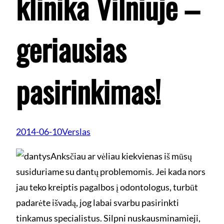
klinika Vilniuje –
geriausias
pasirinkimas!
2014-06-10
Verslas
Anksčiau ar vėliau kiekvienas iš mūsų
susiduriame su dantų problemomis. Jei kada nors
jau teko kreiptis pagalbos į odontologus, turbūt
padarėte išvadą, jog labai svarbu pasirinkti
tinkamus specialistus. Silpni nuskausminamieji,