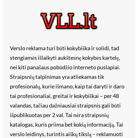
Verslo reklama turi būti kokybiška ir solidi, tad
stengiamės išlaikyti aukštesnę kokybės kartelę,
nei kiti panašaus pobūdžio interneto puslapiai.
Straipsnių talpinimas yra atliekamas tik
profesionalų, kurie išmano, kaip tai daryti ir daro
tai profesionaliai, greitai ir kokybiškai – per 48
valandas, tačiau dažniausiai straipsnis gali būti
išpublikuotas per 2 val. Tai nėra straipsnių
katalogas, kuris priima bet kokią informaciją. Tai
verslo leidinys, turintis aiškų tikslą – reklamuoti