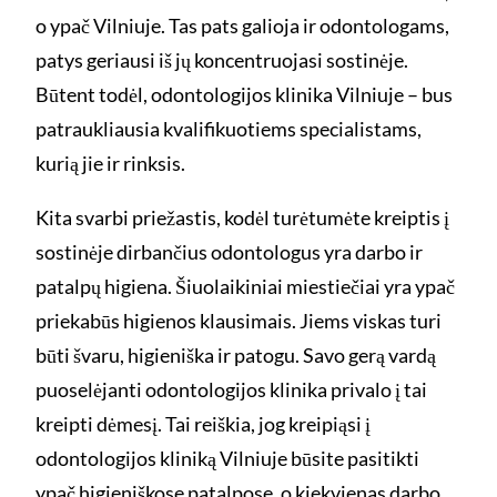
o ypač Vilniuje. Tas pats galioja ir odontologams,
patys geriausi iš jų koncentruojasi sostinėje.
Būtent todėl, odontologijos klinika Vilniuje – bus
patraukliausia kvalifikuotiems specialistams,
kurią jie ir rinksis.
Kita svarbi priežastis, kodėl turėtumėte kreiptis į
sostinėje dirbančius odontologus yra darbo ir
patalpų higiena. Šiuolaikiniai miestiečiai yra ypač
priekabūs higienos klausimais. Jiems viskas turi
būti švaru, higieniška ir patogu. Savo gerą vardą
puoselėjanti odontologijos klinika privalo į tai
kreipti dėmesį. Tai reiškia, jog kreipiąsi į
odontologijos kliniką Vilniuje būsite pasitikti
ypač higieniškose patalpose, o kiekvienas darbo