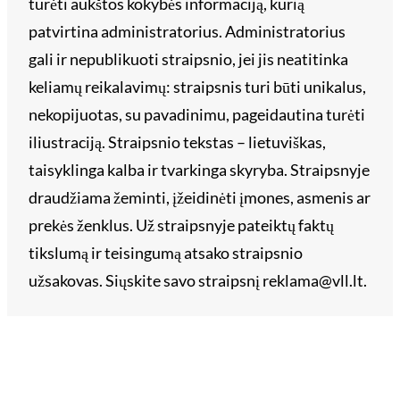
turėti aukštos kokybės informaciją, kurią
patvirtina administratorius. Administratorius
gali ir nepublikuoti straipsnio, jei jis neatitinka
keliamų reikalavimų: straipsnis turi būti unikalus,
nekopijuotas, su pavadinimu, pageidautina turėti
iliustraciją. Straipsnio tekstas – lietuviškas,
taisyklinga kalba ir tvarkinga skyryba. Straipsnyje
draudžiama žeminti, įžeidinėti įmones, asmenis ar
prekės ženklus. Už straipsnyje pateiktų faktų
tikslumą ir teisingumą atsako straipsnio
užsakovas. Siųskite savo straipsnį reklama@vll.lt.
Archyvai