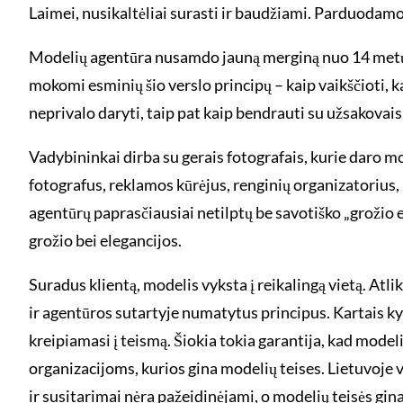
Laimei, nusikaltėliai surasti ir baudžiami. Parduodam
Modelių agentūra nusamdo jauną merginą nuo 14 metų arb
mokomi esminių šio verslo principų – kaip vaikščioti, k
neprivalo daryti, taip pat kaip bendrauti su užsakovais,
Vadybininkai dirba su gerais fotografais, kurie daro m
fotografus, reklamos kūrėjus, renginių organizatorius, 
agentūrų paprasčiausiai netilptų be savotiško „grožio 
grožio bei elegancijos.
Suradus klientą, modelis vyksta į reikalingą vietą. At
ir agentūros sutartyje numatytus principus. Kartais kyl
kreipiamasi į teismą. Šiokia tokia garantija, kad mod
organizacijoms, kurios gina modelių teises. Lietuvoje 
ir susitarimai nėra pažeidinėjami, o modelių teisės gi