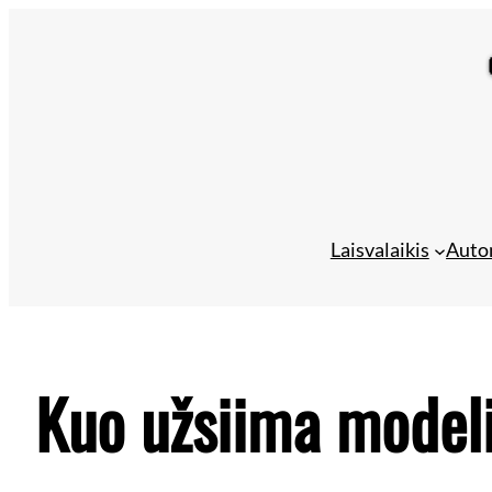
Eiti
prie
turinio
Laisvalaikis
Auto
Kuo užsiima model