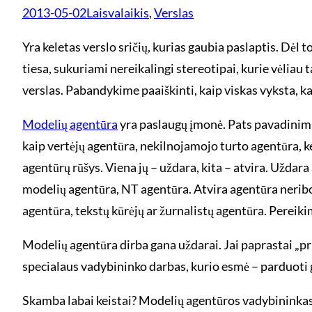
2013-05-02
Laisvalaikis
, 
Verslas
Yra keletas verslo sričių, kurias gaubia paslaptis. Dėl 
tiesa, sukuriami nereikalingi stereotipai, kurie vėliau
verslas. Pabandykime paaiškinti, kaip viskas vyksta, k
Modelių agentūra
yra paslaugų įmonė. Pats pavadinimas
kaip vertėjų agentūra, nekilnojamojo turto agentūra, k
agentūrų rūšys. Viena jų – uždara, kita – atvira. Uždara
modelių agentūra, NT agentūra. Atvira agentūra neribo
agentūra, tekstų kūrėjų ar žurnalistų agentūra. Pereik
Modelių agentūra dirba gana uždarai. Jai paprastai „pri
specialaus vadybininko darbas, kurio esmė – parduoti gr
Skamba labai keistai? Modelių agentūros vadybininkas 