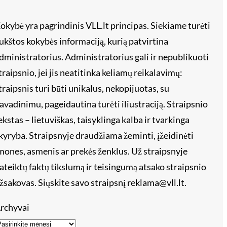
okybė yra pagrindinis VLL.lt principas. Siekiame turėti
ukštos kokybės informaciją, kurią patvirtina
dministratorius. Administratorius gali ir nepublikuoti
traipsnio, jei jis neatitinka keliamų reikalavimų:
traipsnis turi būti unikalus, nekopijuotas, su
avadinimu, pageidautina turėti iliustraciją. Straipsnio
ekstas – lietuviškas, taisyklinga kalba ir tvarkinga
kyryba. Straipsnyje draudžiama žeminti, įžeidinėti
mones, asmenis ar prekės ženklus. Už straipsnyje
ateiktų faktų tikslumą ir teisingumą atsako straipsnio
žsakovas. Siųskite savo straipsnį reklama@vll.lt.
rchyvai