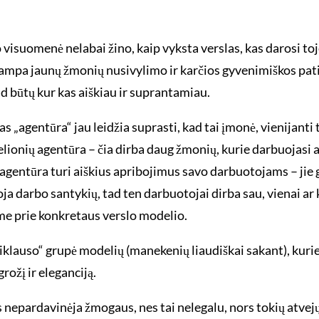
to visuomenė nelabai žino, kaip vyksta verslas, kas darosi to
 tampa jaunų žmonių nusivylimo ir karčios gyvenimiškos pati
ad būtų kur kas aiškiau ir suprantamiau.
 „agentūra“ jau leidžia suprasti, kad tai įmonė, vienijanti 
elionių agentūra – čia dirba daug žmonių, kurie darbuojasi 
 agentūra turi aiškius apribojimus savo darbuotojams – jie gal
ja darbo santykių, tad ten darbuotojai dirba sau, vienai a
ime prie konkretaus verslo modelio.
klauso“ grupė modelių (manekenių liaudiškai sakant), kurie į
ožį ir eleganciją.
nepardavinėja žmogaus, nes tai nelegalu, nors tokių atvejų