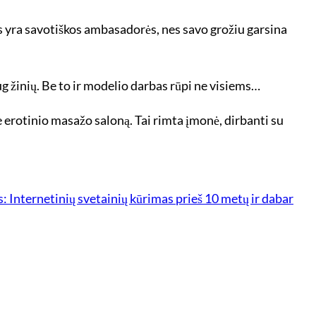
os yra savotiškos ambasadorės, nes savo grožiu garsina
ug žinių. Be to ir modelio darbas rūpi ne visiems…
e erotinio masažo saloną. Tai rimta įmonė, dirbanti su
s:
Internetinių svetainių kūrimas prieš 10 metų ir dabar