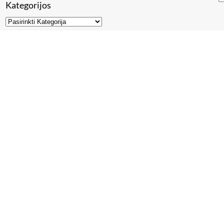
Kategorijos
mos įmonės ir puslapiai
Kaip patalpinti straipsnį
Straipsni