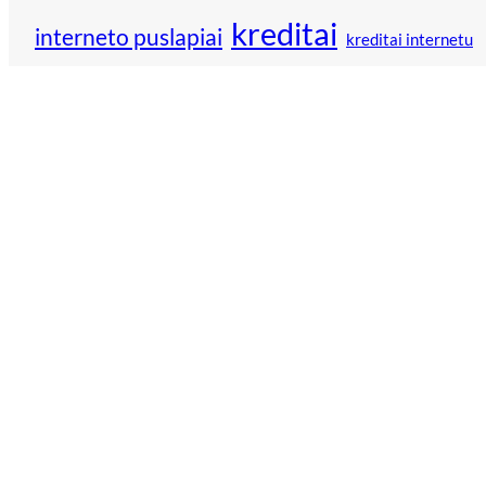
kreditai
interneto puslapiai
kreditai internetu
reklama
paskolos
logistika
nuoma
namai
paskola
remontas
technika
verslininkai
vestuvės
technologijos
šildymas
Rekomenduoja