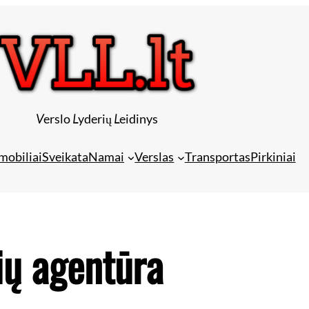
V
erslo
L
yderių
L
eidinys
mobiliai
Sveikata
Namai
Verslas
Transportas
Pirkiniai
ių agentūra