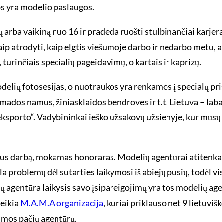
os yra modelio paslaugos.
a vaikiną nuo 16 ir pradeda ruošti stulbinančiai karjerai 
aip atrodyti, kaip elgtis viešumoje darbo ir nedarbo metu, a
 turinčiais specialių pageidavimų, o kartais ir kaprizų.
odelių fotosesijas, o nuotraukos yra renkamos į specialų pr
mados namus, žiniasklaidos bendroves ir t.t. Lietuva – laba
eksporto“. Vadybininkai ieško užsakovų užsienyje, kur mūsų m
likus darbą, mokamas honoraras. Modelių agentūrai atitenka
a problemų dėl sutarties laikymosi iš abiejų pusių, todėl vi
elių agentūra laikysis savo įsipareigojimų yra tos modelių
veikia
M.A.M.A organizacija
, kuriai priklauso net 9 lietuv
namos pačių agentūrų.