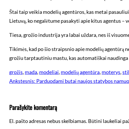
Štai taip veikia modelių agentūros, kas metai pasauliu
Lietuvą, ko negalėtume pasakyti apie kitus agentus – v
Tiesa, grožio industrija yra labai uždara, nes iš visuom
Tikimės, kad po šio straipsnio apie modelių agentūrą ne
grožiu tarptautiniu mastu, kas automatiškai naudinga 
grožis
, 
mada
, 
modeliai
, 
modelių agentūra
, 
moterys
, 
sti
Ankstesnis:
Parduodami butai naujos statybos namu
Parašykite komentarą
El. pašto adresas nebus skelbiamas.
Būtini laukeliai p