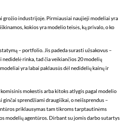
grožio industrijoje. Pirmiausiai naujieji modeliai yra
iškinamos, kokios yra modelio teisės, ką privalo, o ko
istatymą – portfolio. Jis padeda surasti užsakovus –
i nedidelė rinka, tad čia veikiančios 20 modelių
odeliai yra labai paklausūs dėl nedidelių kainų ir
 komisinis mokestis arba kitoks atlygis pagal modelio
si ginčai sprendžiami draugiškai, o neišsprendus –
 agentūros priklausymas tam tikroms tarptautinėms
iškos modelių agentūros. Dirbant su jomis darbo sutartys