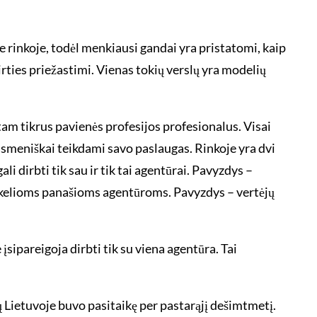
je rinkoje, todėl menkiausi gandai yra pristatomi, kaip
rties priežastimi. Vienas tokių verslų yra modelių
tam tikrus pavienės profesijos profesionalus. Visai
asmeniškai teikdami savo paslaugas. Rinkoje yra dvi
i dirbti tik sau ir tik tai agentūrai. Pavyzdys –
r kelioms panašioms agentūroms. Pavyzdys – vertėjų
sipareigoja dirbti tik su viena agentūra. Tai
 Lietuvoje buvo pasitaikę per pastarąjį dešimtmetį.