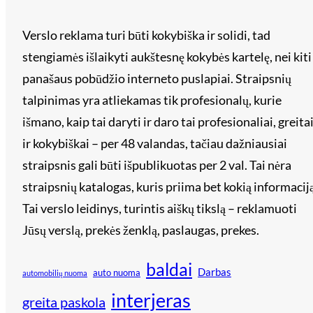
Verslo reklama turi būti kokybiška ir solidi, tad
stengiamės išlaikyti aukštesnę kokybės kartelę, nei kiti
panašaus pobūdžio interneto puslapiai. Straipsnių
talpinimas yra atliekamas tik profesionalų, kurie
išmano, kaip tai daryti ir daro tai profesionaliai, greita
ir kokybiškai – per 48 valandas, tačiau dažniausiai
straipsnis gali būti išpublikuotas per 2 val. Tai nėra
straipsnių katalogas, kuris priima bet kokią informaciją
Tai verslo leidinys, turintis aiškų tikslą – reklamuoti
Jūsų verslą, prekės ženklą, paslaugas, prekes.
baldai
Darbas
auto nuoma
automobilių nuoma
interjeras
greita paskola