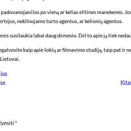
i padovanojančios po vieną ar kelias elitines manekenes. J
ertėjus, nekilnojamo turto agentus, ar kelionių agentus.
enės susilaukia labai daug dėmesio. Dėl to apie ją tiek neda
galvosite kaip apie šokių ar filmavimo studiją, taip pat ir n
Lietuvai.
lius
ose
Kita
ažymėti
*