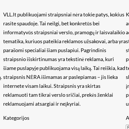
VLL.lt publikuojami straipsniai nėra tokie patys, kokius
K
rasite spaudoje. Tai neilgi, bet konkretūs bei
a
informatyvūs straipsniai verslo, pramogų ir laisvalaikio
a
tematika, kuriuos pateikia reklamos užsakovai, arba yra
s
i
parašomi specialiai šiam puslapiui. Pagrindinis
s
straipsnio išskirtinumas yra tekstinė reklama, kuri
p
šiame puslapyje publikuojama visą laiką. Tai reiškia, kad
t
.
straipsnis NĖRA išimamas ar paslepiamas – jis lieka
s
internete visam laikui. Straipsnis yra skirtas
į
reklamuoti tam tikrai verslo sričiai, prekės ženklai
p
reklamuojami atsargiai ir neįkyriai.
u
Kategorijos
A