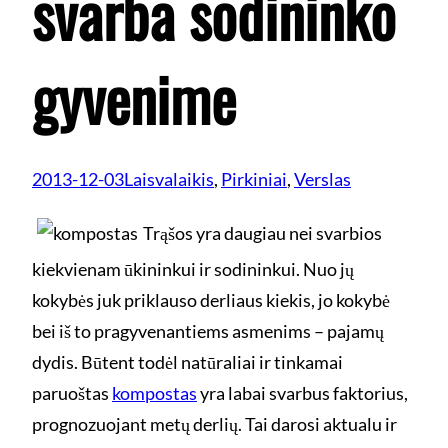
svarba sodininko
gyvenime
2013-12-03
Laisvalaikis
, 
Pirkiniai
, 
Verslas
Trąšos yra daugiau nei svarbios
kiekvienam ūkininkui ir sodininkui. Nuo jų
kokybės juk priklauso derliaus kiekis, jo kokybė
bei iš to pragyvenantiems asmenims – pajamų
dydis. Būtent todėl natūraliai ir tinkamai
paruoštas
kompostas
yra labai svarbus faktorius,
prognozuojant metų derlių. Tai darosi aktualu ir