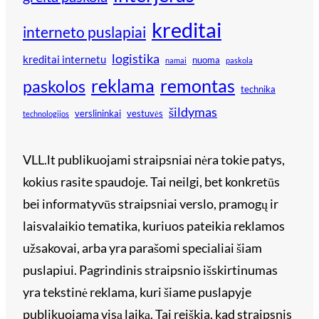
kreditai
interneto puslapiai
logistika
kreditai internetu
nuoma
namai
paskola
reklama
remontas
paskolos
technika
šildymas
verslininkai
vestuvės
technologijos
VLL.lt publikuojami straipsniai nėra tokie patys,
kokius rasite spaudoje. Tai neilgi, bet konkretūs
bei informatyvūs straipsniai verslo, pramogų ir
laisvalaikio tematika, kuriuos pateikia reklamos
užsakovai, arba yra parašomi specialiai šiam
puslapiui. Pagrindinis straipsnio išskirtinumas
yra tekstinė reklama, kuri šiame puslapyje
publikuojama visą laiką. Tai reiškia, kad straipsnis