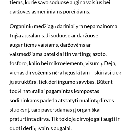
tiems, kurie savo soduose augina vaisius bei
daržoves asmeniniams poreikiams.
Organinių medžiagų dariniai yra nepamainoma
trąša augalams. Ji soduose ar daržuose
augantiems vaisiams, daržovėms ar
vaismedžiams pateikia itin vertingų azoto,
fosforo, kalio bei mikroelementų visumą. Deja,
vienas dirvožemis nėra lygus kitam – skiriasi tiek
jų struktūra, tiek derlingumo savybės. Būtent
todėl natūraliai pagamintas kompostas
sodininkams padeda atstatyti nualintą dirvos
sluoksnį, taip paversdamas jį organiškai
praturtinta dirva. Tik tokioje dirvoje gali augti ir
duoti derlių įvairūs augalai.