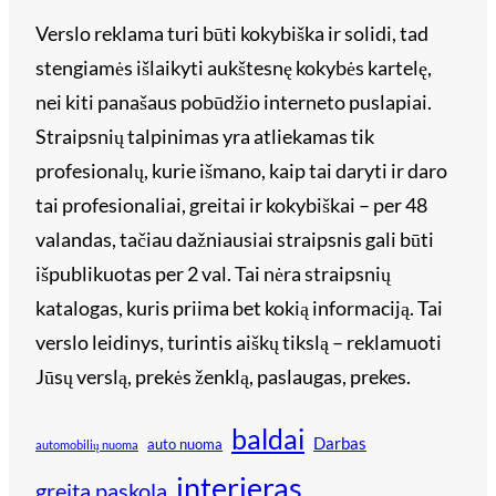
Verslo reklama turi būti kokybiška ir solidi, tad
stengiamės išlaikyti aukštesnę kokybės kartelę,
nei kiti panašaus pobūdžio interneto puslapiai.
Straipsnių talpinimas yra atliekamas tik
profesionalų, kurie išmano, kaip tai daryti ir daro
tai profesionaliai, greitai ir kokybiškai – per 48
valandas, tačiau dažniausiai straipsnis gali būti
išpublikuotas per 2 val. Tai nėra straipsnių
katalogas, kuris priima bet kokią informaciją. Tai
verslo leidinys, turintis aiškų tikslą – reklamuoti
Jūsų verslą, prekės ženklą, paslaugas, prekes.
baldai
Darbas
auto nuoma
automobilių nuoma
interjeras
greita paskola