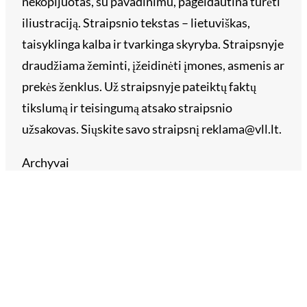
nekopijuotas, su pavadinimu, pageidautina turėti
iliustraciją. Straipsnio tekstas – lietuviškas,
taisyklinga kalba ir tvarkinga skyryba. Straipsnyje
draudžiama žeminti, įžeidinėti įmones, asmenis ar
prekės ženklus. Už straipsnyje pateiktų faktų
tikslumą ir teisingumą atsako straipsnio
užsakovas. Siųskite savo straipsnį reklama@vll.lt.
Archyvai