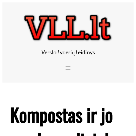
Eiti
prie
turinio
V
erslo
L
yderių
L
eidinys
Kompostas ir jo