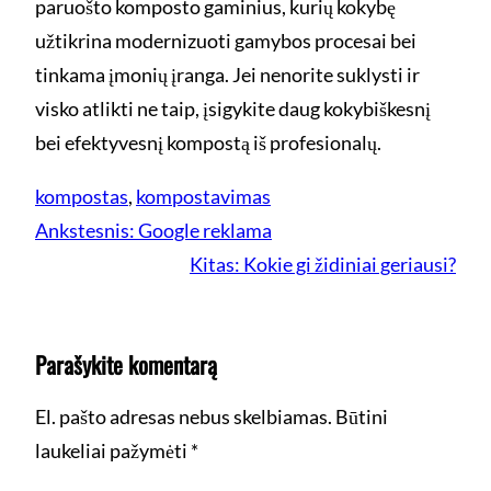
paruošto komposto gaminius, kurių kokybę
užtikrina modernizuoti gamybos procesai bei
tinkama įmonių įranga. Jei nenorite suklysti ir
visko atlikti ne taip, įsigykite daug kokybiškesnį
bei efektyvesnį kompostą iš profesionalų.
kompostas
, 
kompostavimas
Ankstesnis:
Google reklama
Kitas:
Kokie gi židiniai geriausi?
Parašykite komentarą
El. pašto adresas nebus skelbiamas.
Būtini
laukeliai pažymėti
*