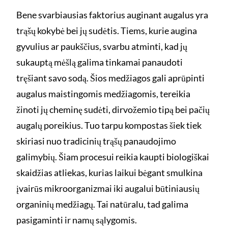
Bene svarbiausias faktorius auginant augalus yra
trąšų kokybė bei jų sudėtis. Tiems, kurie augina
gyvulius ar paukščius, svarbu atminti, kad jų
sukauptą mėšlą galima tinkamai panaudoti
tręšiant savo sodą. Šios medžiagos gali aprūpinti
augalus maistingomis medžiagomis, tereikia
žinoti jų cheminę sudėti, dirvožemio tipą bei pačių
augalų poreikius. Tuo tarpu kompostas šiek tiek
skiriasi nuo tradicinių trąšų panaudojimo
galimybių. Šiam procesui reikia kaupti biologiškai
skaidžias atliekas, kurias laikui bėgant smulkina
įvairūs mikroorganizmai iki augalui būtiniausių
organinių medžiagų. Tai natūralu, tad galima
pasigaminti ir namų sąlygomis.