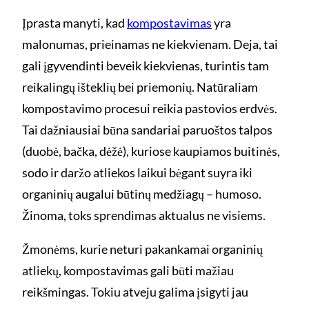
Įprasta manyti, kad
kompostavimas
yra
malonumas, prieinamas ne kiekvienam. Deja, tai
gali įgyvendinti beveik kiekvienas, turintis tam
reikalingų išteklių bei priemonių. Natūraliam
kompostavimo procesui reikia pastovios erdvės.
Tai dažniausiai būna sandariai paruoštos talpos
(duobė, bačka, dėžė), kuriose kaupiamos buitinės,
sodo ir daržo atliekos laikui bėgant suyra iki
organinių augalui būtinų medžiagų – humoso.
Žinoma, toks sprendimas aktualus ne visiems.
Žmonėms, kurie neturi pakankamai organinių
atliekų, kompostavimas gali būti mažiau
reikšmingas. Tokiu atveju galima įsigyti jau