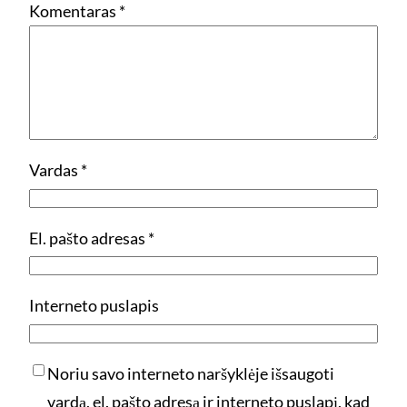
Komentaras
*
Vardas
*
El. pašto adresas
*
Interneto puslapis
Noriu savo interneto naršyklėje išsaugoti
vardą, el. pašto adresą ir interneto puslapį, kad