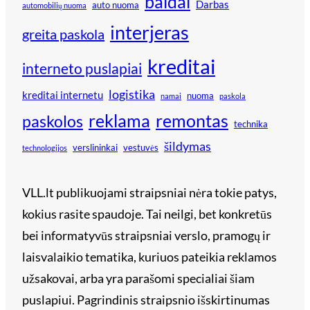
baldai
Darbas
auto nuoma
automobilių nuoma
interjeras
greita paskola
kreditai
interneto puslapiai
logistika
kreditai internetu
nuoma
namai
paskola
reklama
remontas
paskolos
technika
šildymas
verslininkai
vestuvės
technologijos
VLL.lt publikuojami straipsniai nėra tokie patys,
kokius rasite spaudoje. Tai neilgi, bet konkretūs
bei informatyvūs straipsniai verslo, pramogų ir
laisvalaikio tematika, kuriuos pateikia reklamos
užsakovai, arba yra parašomi specialiai šiam
puslapiui. Pagrindinis straipsnio išskirtinumas