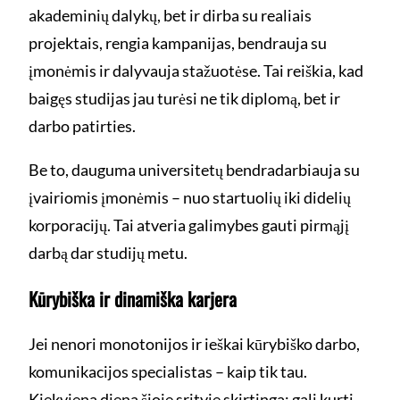
akademinių dalykų, bet ir dirba su realiais
projektais, rengia kampanijas, bendrauja su
įmonėmis ir dalyvauja stažuotėse. Tai reiškia, kad
baigęs studijas jau turėsi ne tik diplomą, bet ir
darbo patirties.
Be to, dauguma universitetų bendradarbiauja su
įvairiomis įmonėmis – nuo startuolių iki didelių
korporacijų. Tai atveria galimybes gauti pirmąjį
darbą dar studijų metu.
Kūrybiška ir dinamiška karjera
Jei nenori monotonijos ir ieškai kūrybiško darbo,
komunikacijos specialistas – kaip tik tau.
Kiekviena diena šioje srityje skirtinga: gali kurti