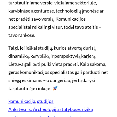
tarptautiniame versle, viešajame sektoriuje,
kūrybinėse agentūrose, technologijų įmonėse ar
net pradėti savo verslą. Komunikacijos
specialistai reikalingi visur, todėl tavo ateitis –
tavo rankose.
Taigi, jei ieškai studijų, kurios atvertų duris į
dinamišką, kūrybišką ir perspektyvią karjerą,
Lietuva gali būti puiki vieta pradėti. Kaip sakoma,
geras komunikacijos specialistas gali parduoti net
sniegą eskimams – o dar geriau, jei tą darysi
tarptautinėje rinkoje!
komunikacija
, 
studijos
Ankstesnis:
Archeologija statybose: rizikų