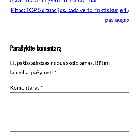
mažinimas ir neįvertinti pranašumai
Kitas:
TOP 5 situacijos, kada verta rinktis kurjerių
paslaugas
Parašykite komentarą
El. pašto adresas nebus skelbiamas.
Būtini
laukeliai pažymėti
*
Komentaras
*