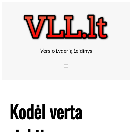
Eiti
prie
turinio
V
erslo
L
yderių
L
eidinys
Kodėl verta