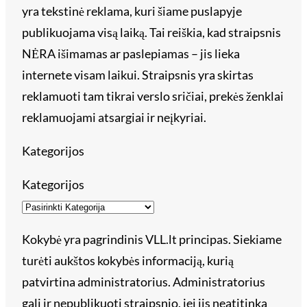
yra tekstinė reklama, kuri šiame puslapyje
publikuojama visą laiką. Tai reiškia, kad straipsnis
NĖRA išimamas ar paslepiamas – jis lieka
internete visam laikui. Straipsnis yra skirtas
reklamuoti tam tikrai verslo sričiai, prekės ženklai
reklamuojami atsargiai ir neįkyriai.
Kategorijos
Kategorijos
Kokybė yra pagrindinis VLL.lt principas. Siekiame
turėti aukštos kokybės informaciją, kurią
patvirtina administratorius. Administratorius
gali ir nepublikuoti straipsnio, jei jis neatitinka