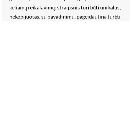
keliamų reikalavimų: straipsnis turi būti unikalus,
nekopijuotas, su pavadinimu, pageidautina turėti
iliustraciją. Straipsnio tekstas – lietuviškas,
taisyklinga kalba ir tvarkinga skyryba. Straipsnyje
draudžiama žeminti, įžeidinėti įmones, asmenis ar
prekės ženklus. Už straipsnyje pateiktų faktų
tikslumą ir teisingumą atsako straipsnio
užsakovas. Siųskite savo straipsnį reklama@vll.lt.
Archyvai