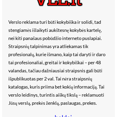
Verslo reklama turi būti kokybiška ir solidi, tad
stengiamės išlaikyti aukštesnę kokybės kartelę,
nei kiti panašaus pobūdžio interneto puslapiai.
Straipsnių talpinimas yra atliekamas tik
profesionalų, kurie išmano, kaip tai daryti ir daro
tai profesionaliai, greitai ir kokybiškai – per 48
valandas, tačiau dažniausiai straipsnis gali būti
išpublikuotas per 2 val. Tai nėra straipsnių
katalogas, kuris priima bet kokią informaciją. Tai
verslo leidinys, turintis aiškų tikslą – reklamuoti
Jūsų verslą, prekės ženklą, paslaugas, prekes.