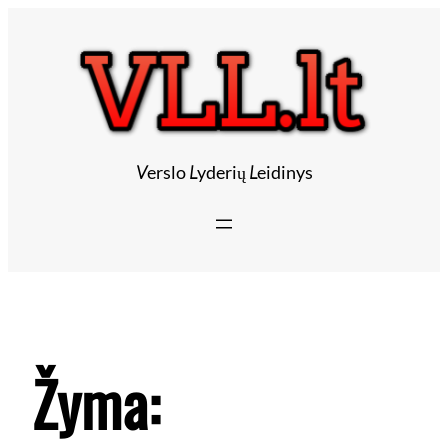
V
erslo
L
yderių
L
eidinys
Žyma: