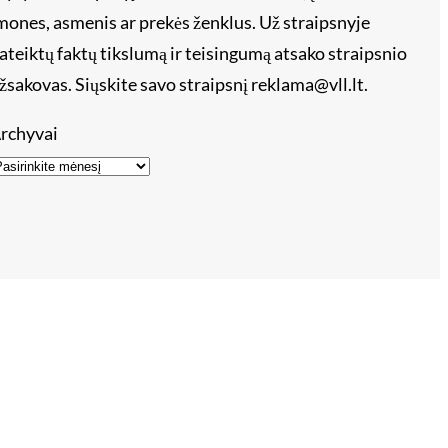
mones, asmenis ar prekės ženklus. Už straipsnyje
ateiktų faktų tikslumą ir teisingumą atsako straipsnio
žsakovas. Siųskite savo straipsnį reklama@vll.lt.
rchyvai
s – tik 15 eur!