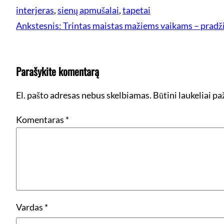
interjeras
, 
sienų apmušalai
, 
tapetai
Ankstesnis:
Trintas maistas mažiems vaikams – pra
Parašykite komentarą
El. pašto adresas nebus skelbiamas.
Būtini laukeliai p
Komentaras
*
Vardas
*