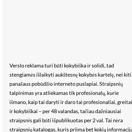
Verslo reklama turi būti kokybiška ir solidi, tad
stengiamės išlaikyti aukštesnę kokybės kartelę, nei kiti
panašaus pobūdžio interneto puslapiai. Straipsnių
talpinimas yra atliekamas tik profesionalų, kurie
išmano, kaip tai daryti ir daro tai profesionaliai, greita
ir kokybiškai – per 48 valandas, tačiau dažniausiai
straipsnis gali būti išpublikuotas per 2 val. Tai nėra
straipsnių katalogas, kuris priima bet kokią informaciją