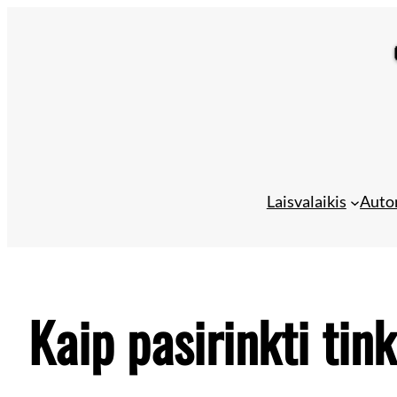
Eiti
prie
turinio
Laisvalaikis
Auto
Kaip pasirinkti ti