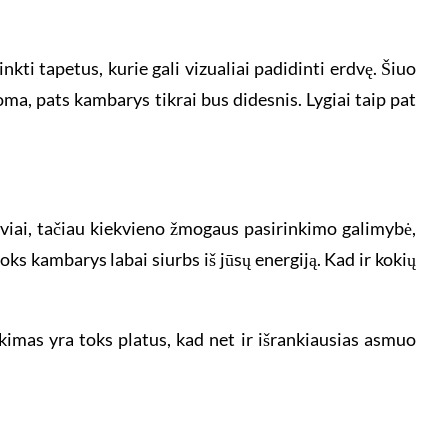
ti tapetus, kurie gali vizualiai padidinti erdvę. Šiuo
noma, pats kambarys tikrai bus didesnis. Lygiai taip pat
alviai, tačiau kiekvieno žmogaus pasirinkimo galimybė,
oks kambarys labai siurbs iš jūsų energiją. Kad ir kokių
nkimas yra toks platus, kad net ir išrankiausias asmuo