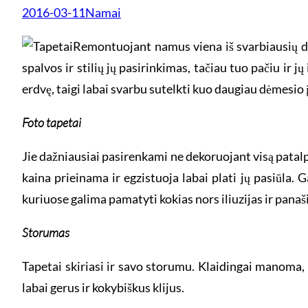
2016-03-11
Namai
Remontuojant namus viena iš svarbiausių dil
spalvos ir stilių jų pasirinkimas, tačiau tuo pačiu ir jų
erdvę, taigi labai svarbu sutelkti kuo daugiau dėmesio į
Foto tapetai
Jie dažniausiai pasirenkami ne dekoruojant visą patalp
kaina prieinama ir egzistuoja labai plati jų pasiūla.
kuriuose galima pamatyti kokias nors iliuzijas ir panaš
Storumas
Tapetai skiriasi ir savo storumu. Klaidingai manoma, k
labai gerus ir kokybiškus klijus.