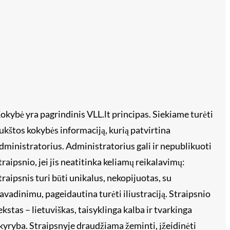
okybė yra pagrindinis VLL.lt principas. Siekiame turėti
ukštos kokybės informaciją, kurią patvirtina
dministratorius. Administratorius gali ir nepublikuoti
traipsnio, jei jis neatitinka keliamų reikalavimų:
traipsnis turi būti unikalus, nekopijuotas, su
avadinimu, pageidautina turėti iliustraciją. Straipsnio
ekstas – lietuviškas, taisyklinga kalba ir tvarkinga
kyryba. Straipsnyje draudžiama žeminti, įžeidinėti