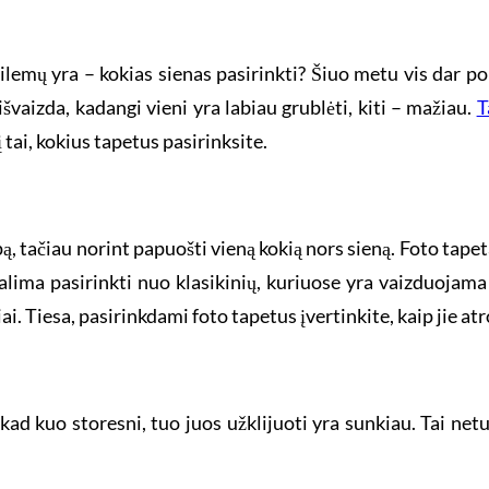
emų yra – kokias sienas pasirinkti? Šiuo metu vis dar popu
 išvaizda, kadangi vieni yra labiau grublėti, kiti – mažiau.
T
 tai, kokius tapetus pasirinksite.
ą, tačiau norint papuošti vieną kokią nors sieną. Foto tape
 Galima pasirinkti nuo klasikinių, kuriuose yra vaizduojama
iai. Tiesa, pasirinkdami foto tapetus įvertinkite, kaip jie 
ad kuo storesni, tuo juos užklijuoti yra sunkiau. Tai netur