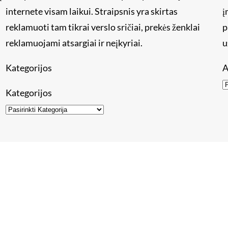
internete visam laikui. Straipsnis yra skirtas
į
reklamuoti tam tikrai verslo sričiai, prekės ženklai
p
reklamuojami atsargiai ir neįkyriai.
u
Kategorijos
A
Kategorijos
mos įmonės ir puslapiai
Kaip patalpinti straipsnį
Straipsni