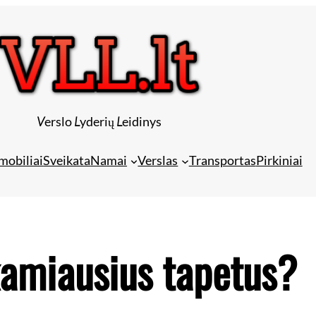
V
erslo
L
yderių
L
eidinys
mobiliai
Sveikata
Namai
Verslas
Transportas
Pirkiniai
nkamiausius tapetus?