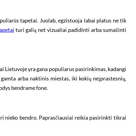
liarūs tapetai. Juolab, egzistuoja labai platus ne tik
apetai
turi galią net vizualiai padidinti arba sumažinti
tai Lietuvoje yra gana populiarus pasirinkimas, kadangi
 gamta arba naktinis miestas, iki kokių neįprastesnių,
atrodys bendrame fone.
i nieko bendro. Paprasčiausiai reikia pasirinkti tikrai