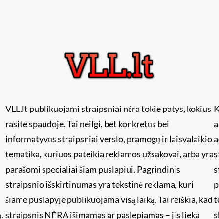
VLL.lt publikuojami straipsniai nėra tokie patys, kokius
K
rasite spaudoje. Tai neilgi, bet konkretūs bei
a
informatyvūs straipsniai verslo, pramogų ir laisvalaikio
a
tematika, kuriuos pateikia reklamos užsakovai, arba yra
s
i
parašomi specialiai šiam puslapiui. Pagrindinis
s
straipsnio išskirtinumas yra tekstinė reklama, kuri
p
šiame puslapyje publikuojama visą laiką. Tai reiškia, kad
t
.
straipsnis NĖRA išimamas ar paslepiamas – jis lieka
s