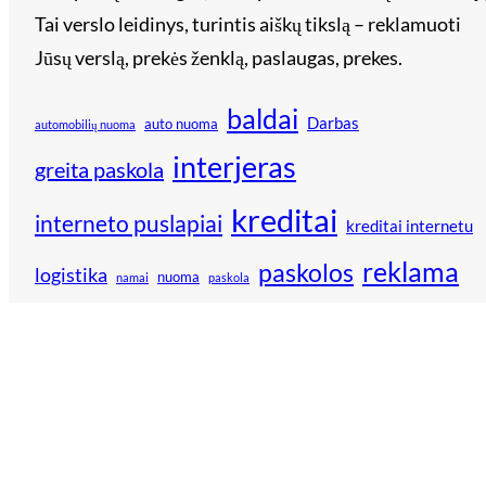
Tai verslo leidinys, turintis aiškų tikslą – reklamuoti
Jūsų verslą, prekės ženklą, paslaugas, prekes.
baldai
Darbas
auto nuoma
automobilių nuoma
interjeras
greita paskola
kreditai
interneto puslapiai
kreditai internetu
reklama
paskolos
logistika
nuoma
namai
paskola
remontas
technika
verslininkai
vestuvės
technologijos
šildymas
Rekomenduoja