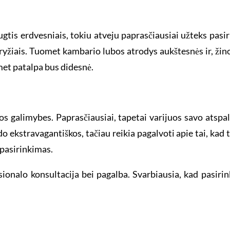
is erdvesniais, tokiu atveju paprasčiausiai užteks pasirink
s dryžiais. Tuomet kambario lubos atrodys aukštesnės ir, ži
omet patalpa bus didesnė.
lvos galimybes. Paprasčiausiai, tapetai varijuos savo atsp
o ekstravagantiškos, tačiau reikia pagalvoti apie tai, kad t
 pasirinkimas.
sionalo konsultacija bei pagalba. Svarbiausia, kad pasiri