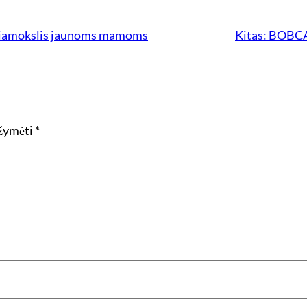
džiamokslis jaunoms mamoms
Kitas:
BOBCAT
ažymėti
*