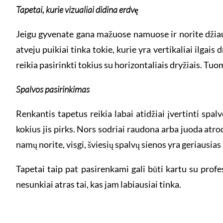
Tapetai, kurie vizualiai didina erdvę
Jeigu gyvenate gana mažuose namuose ir norite džiaugt
atveju puikiai tinka tokie, kurie yra vertikaliai ilgai
reikia pasirinkti tokius su horizontaliais dryžiais. Tu
Spalvos pasirinkimas
Renkantis tapetus reikia labai atidžiai įvertinti spa
kokius jis pirks. Nors sodriai raudona arba juoda atrod
namų norite, visgi, šviesių spalvų sienos yra geriausias
Tapetai taip pat pasirenkami gali būti kartu su profe
nesunkiai atras tai, kas jam labiausiai tinka.