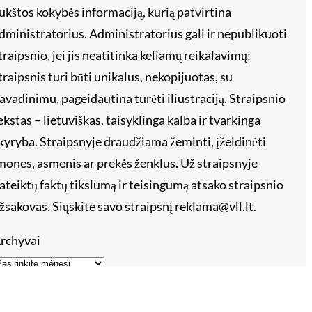
ukštos kokybės informaciją, kurią patvirtina
dministratorius. Administratorius gali ir nepublikuoti
traipsnio, jei jis neatitinka keliamų reikalavimų:
traipsnis turi būti unikalus, nekopijuotas, su
avadinimu, pageidautina turėti iliustraciją. Straipsnio
ekstas – lietuviškas, taisyklinga kalba ir tvarkinga
kyryba. Straipsnyje draudžiama žeminti, įžeidinėti
mones, asmenis ar prekės ženklus. Už straipsnyje
ateiktų faktų tikslumą ir teisingumą atsako straipsnio
žsakovas. Siųskite savo straipsnį reklama@vll.lt.
rchyvai