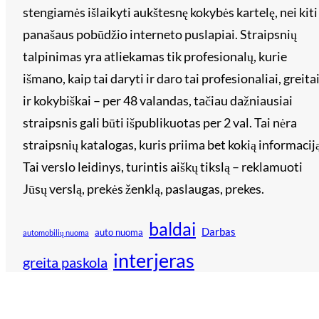
stengiamės išlaikyti aukštesnę kokybės kartelę, nei kiti
panašaus pobūdžio interneto puslapiai. Straipsnių
talpinimas yra atliekamas tik profesionalų, kurie
išmano, kaip tai daryti ir daro tai profesionaliai, greita
ir kokybiškai – per 48 valandas, tačiau dažniausiai
straipsnis gali būti išpublikuotas per 2 val. Tai nėra
straipsnių katalogas, kuris priima bet kokią informaciją
Tai verslo leidinys, turintis aiškų tikslą – reklamuoti
Jūsų verslą, prekės ženklą, paslaugas, prekes.
baldai
Darbas
auto nuoma
automobilių nuoma
interjeras
greita paskola
kreditai
interneto puslapiai
kreditai internetu