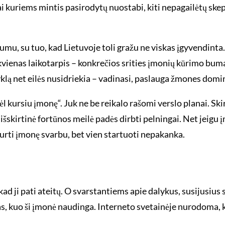
kuriems mintis pasirodytų nuostabi, kiti nepagailėtų skepti
mu, su tuo, kad Lietuvoje toli gražu ne viskas įgyvendinta. 
ekvienas laikotarpis – konkrečios srities įmonių kūrimo bum
klą net eilės nusidriekia – vadinasi, paslauga žmones domi
ėl kursiu įmonę“. Juk ne be reikalo rašomi verslo planai. Sk
 išskirtinė fortūnos meilė padės dirbti pelningai. Net jeig
Įkurti įmonę svarbu, bet vien startuoti nepakanka.
 kad ji pati ateitų. O svarstantiems apie dalykus, susijusiu
as, kuo ši įmonė naudinga. Interneto svetainėje nurodoma, ko