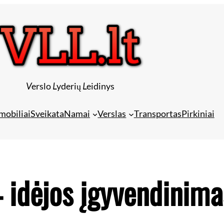
V
erslo
L
yderių
L
eidinys
mobiliai
Sveikata
Namai
Verslas
Transportas
Pirkiniai
 idėjos įgyvendinim