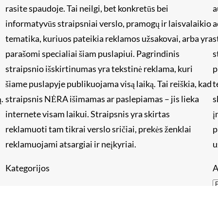
rasite spaudoje. Tai neilgi, bet konkretūs bei
a
informatyvūs straipsniai verslo, pramogų ir laisvalaikio
a
tematika, kuriuos pateikia reklamos užsakovai, arba yra
s
i
parašomi specialiai šiam puslapiui. Pagrindinis
s
straipsnio išskirtinumas yra tekstinė reklama, kuri
p
šiame puslapyje publikuojama visą laiką. Tai reiškia, kad
t
.
straipsnis NĖRA išimamas ar paslepiamas – jis lieka
s
internete visam laikui. Straipsnis yra skirtas
į
reklamuoti tam tikrai verslo sričiai, prekės ženklai
p
reklamuojami atsargiai ir neįkyriai.
u
Kategorijos
A
Kategorijos