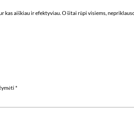
r kas aiškiau ir efektyviau. O šitai rūpi visiems, nepriklau
ažymėti
*