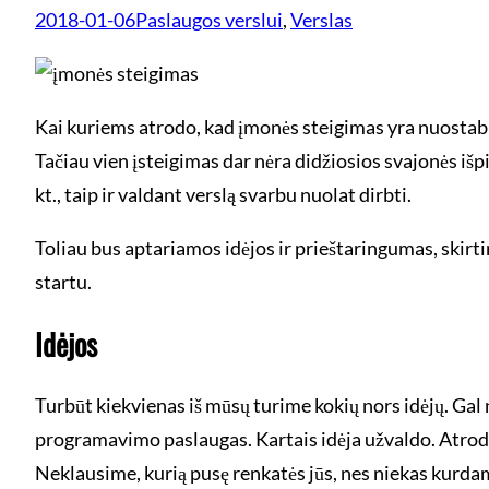
2018-01-06
Paslaugos verslui
, 
Verslas
Kai kuriems atrodo, kad įmonės steigimas yra nuostabi i
Tačiau vien įsteigimas dar nėra didžiosios svajonės išpi
kt., taip ir valdant verslą svarbu nuolat dirbti.
Toliau bus aptariamos idėjos ir prieštaringumas, skirtin
startu.
Idėjos
Turbūt kiekvienas iš mūsų turime kokių nors idėjų. Gal 
programavimo paslaugas. Kartais idėja užvaldo. Atrodo,
Neklausime, kurią pusę renkatės jūs, nes niekas kurdama