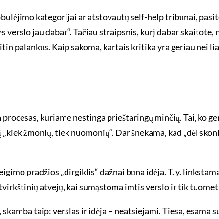
bulėjimo kategorijai ar atstovautų self-help tribūnai, pasite
tės verslo jau dabar“. Tačiau straipsnis, kurį dabar skaitote,
e itin palankūs. Kaip sakoma, kartais kritika yra geriau nei li
a procesas, kuriame nestinga prieštaringų minčių. Tai, ko ge
 „kiek žmonių, tiek nuomonių“. Dar šnekama, kad „dėl skonio 
igimo pradžios „dirgiklis“ dažnai būna idėja. T. y. linkstam
 atvirkštinių atvejų, kai sumąstoma imtis verslo ir tik tuome
skamba taip: verslas ir idėja – neatsiejami. Tiesa, esama s