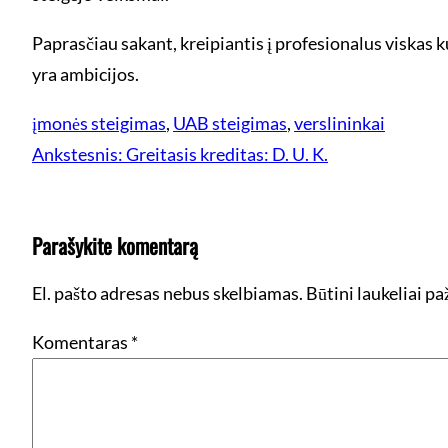
Paprasčiau sakant, kreipiantis į profesionalus viskas ku
yra ambicijos.
įmonės steigimas
, 
UAB steigimas
, 
verslininkai
Ankstesnis:
Greitasis kreditas: D. U. K.
Parašykite komentarą
El. pašto adresas nebus skelbiamas.
Būtini laukeliai p
Komentaras
*