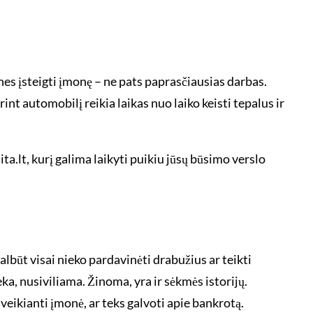
nes įsteigti įmonę – ne pats paprasčiausias darbas.
int automobilį reikia laikas nuo laiko keisti tepalus ir
ta.lt, kurį galima laikyti puikiu jūsų būsimo verslo
albūt visai nieko pardavinėti drabužius ar teikti
a, nusiviliama. Žinoma, yra ir sėkmės istorijų.
veikianti įmonė, ar teks galvoti apie bankrotą.