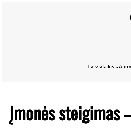
Eiti
prie
turinio
Laisvalaikis
Auto
Įmonės steigimas –