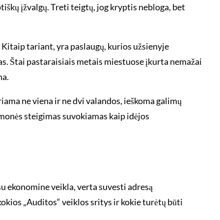
škų įžvalgų. Treti teigtų, jog kryptis nebloga, bet
Kitaip tariant, yra paslaugų, kurios užsienyje
as. Štai pastaraisiais metais miestuose įkurta nemažai
na.
iriama ne viena ir ne dvi valandos, ieškoma galimų
u įmonės steigimas suvokiamas kaip idėjos
s su ekonomine veikla, verta suvesti adresą
kios „Auditos“ veiklos sritys ir kokie turėtų būti