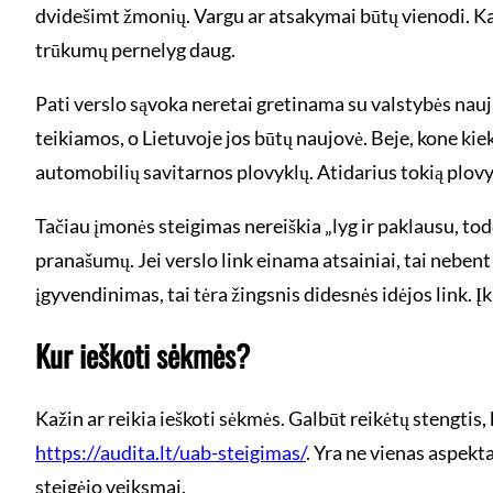
dvidešimt žmonių. Vargu ar atsakymai būtų vienodi. Kai 
trūkumų pernelyg daug.
Pati verslo sąvoka neretai gretinama su valstybės nauju
teikiamos, o Lietuvoje jos būtų naujovė. Beje, kone ki
automobilių savitarnos plovyklų. Atidarius tokią plovy
Tačiau įmonės steigimas nereiškia „lyg ir paklausu, tod
pranašumų. Jei verslo link einama atsainiai, tai nebent
įgyvendinimas, tai tėra žingsnis didesnės idėjos link. 
Kur ieškoti sėkmės?
Kažin ar reikia ieškoti sėkmės. Galbūt reikėtų stengtis,
https://audita.lt/uab-steigimas/
. Yra ne vienas aspekt
steigėjo veiksmai.