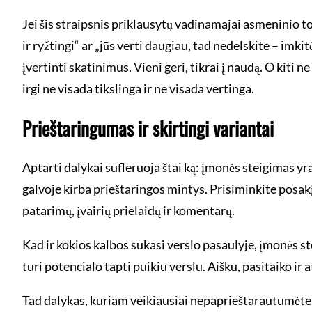
Jei šis straipsnis priklausytų vadinamajai asmeninio to
ir ryžtingi“ ar „jūs verti daugiau, tad nedelskite – imki
įvertinti skatinimus. Vieni geri, tikrai į naudą. O kiti n
irgi ne visada tikslinga ir ne visada vertinga.
Prieštaringumas ir skirtingi variantai
Aptarti dalykai sufleruoja štai ką: įmonės steigimas yr
galvoje kirba prieštaringos mintys. Prisiminkite posakį
patarimų, įvairių prielaidų ir komentarų.
Kad ir kokios kalbos sukasi verslo pasaulyje, įmonės ste
turi potencialo tapti puikiu verslu. Aišku, pasitaiko ir
Tad dalykas, kuriam veikiausiai nepaprieštarautumėte, 