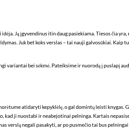
dėja. Ją įgyvendinus itin daug pasiekiama. Tiesos čia yra, 
ldymas. Juk bet koks verslas – tai nauji galvosūkiai. Kaip tur
gi variantai bei sėkmė. Pateiksime ir nuorodą į puslapį audi
norėtume atidaryti kepyklėlę, o gal domintų leisti knygas. G
 kad ji nuostabi ir neabejotinai pelninga. Kartais nepasisek
s verslą negali pasakyti, ar po pusmečio tai bus pelningai 