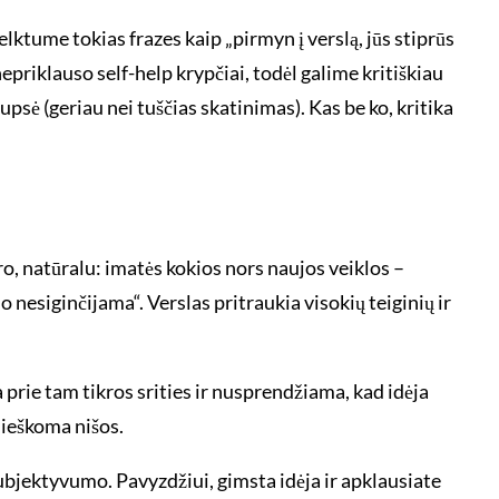
lktume tokias frazes kaip „pirmyn į verslą, jūs stiprūs
 nepriklauso self-help krypčiai, todėl galime kritiškiau
aupsė (geriau nei tuščias skatinimas). Kas be ko, kritika
ro, natūralu: imatės kokios nors naujos veiklos –
nesiginčijama“. Verslas pritraukia visokių teiginių ir
a prie tam tikros srities ir nusprendžiama, kad idėja
t ieškoma nišos.
ubjektyvumo. Pavyzdžiui, gimsta idėja ir apklausiate