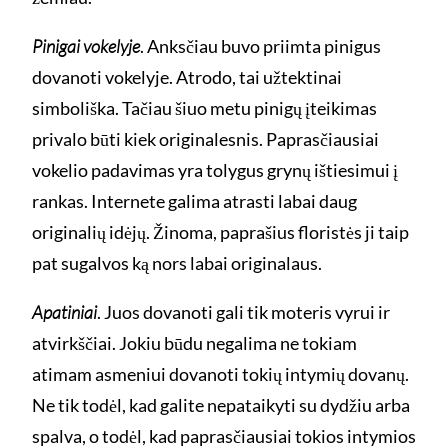
Pinigai vokelyje
. Anksčiau buvo priimta pinigus
dovanoti vokelyje. Atrodo, tai užtektinai
simboliška. Tačiau šiuo metu pinigų įteikimas
privalo būti kiek originalesnis. Paprasčiausiai
vokelio padavimas yra tolygus grynų ištiesimui į
rankas. Internete galima atrasti labai daug
originalių idėjų. Žinoma, paprašius floristės ji taip
pat sugalvos ką nors labai originalaus.
Apatiniai
. Juos dovanoti gali tik moteris vyrui ir
atvirkščiai. Jokiu būdu negalima ne tokiam
atimam asmeniui dovanoti tokių intymių dovanų.
Ne tik todėl, kad galite nepataikyti su dydžiu arba
spalva, o todėl, kad paprasčiausiai tokios intymios