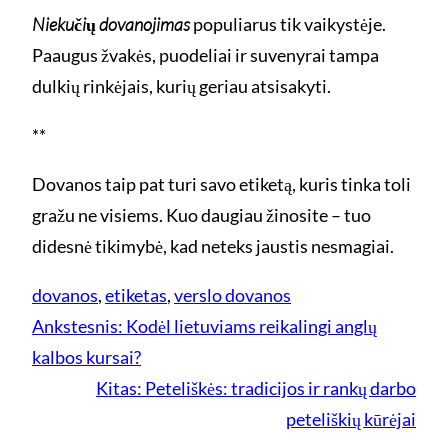
Niekučių dovanojimas
populiarus tik vaikystėje.
Paaugus žvakės, puodeliai ir suvenyrai tampa
dulkių rinkėjais, kurių geriau atsisakyti.
**
Dovanos taip pat turi savo etiketą, kuris tinka toli
gražu ne visiems. Kuo daugiau žinosite – tuo
didesnė tikimybė, kad neteks jaustis nesmagiai.
dovanos
, 
etiketas
, 
verslo dovanos
Ankstesnis:
Kodėl lietuviams reikalingi anglų
kalbos kursai?
Kitas:
Peteliškės: tradicijos ir rankų darbo
peteliškių kūrėjai