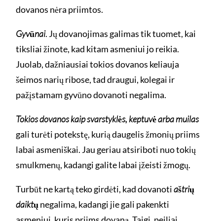
dovanos nėra priimtos.
Gyvūnai
. Jų dovanojimas galimas tik tuomet, kai
tiksliai žinote, kad kitam asmeniui jo reikia.
Juolab, dažniausiai tokios dovanos keliauja
šeimos narių ribose, tad draugui, kolegai ir
pažįstamam gyvūno dovanoti negalima.
Tokios dovanos kaip svarstyklės, keptuvė arba muilas
gali turėti potekstę, kurią daugelis žmonių priims
labai asmeniškai. Jau geriau atsiriboti nuo tokių
smulkmenų, kadangi galite labai įžeisti žmogų.
Turbūt ne kartą teko girdėti, kad dovanoti
aštrių
daiktų
negalima, kadangi jie gali pakenkti
asmeniui, kuris priims dovaną. Taigi, peiliai,