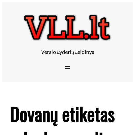
Eiti
prie
turinio
V
erslo
L
yderių
L
eidinys
Dovanų etiketas