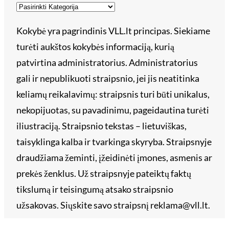
Kokybė yra pagrindinis VLL.lt principas. Siekiame
turėti aukštos kokybės informaciją, kurią
patvirtina administratorius. Administratorius
gali ir nepublikuoti straipsnio, jei jis neatitinka
keliamų reikalavimų: straipsnis turi būti unikalus,
nekopijuotas, su pavadinimu, pageidautina turėti
iliustraciją. Straipsnio tekstas – lietuviškas,
taisyklinga kalba ir tvarkinga skyryba. Straipsnyje
draudžiama žeminti, įžeidinėti įmones, asmenis ar
prekės ženklus. Už straipsnyje pateiktų faktų
tikslumą ir teisingumą atsako straipsnio
užsakovas. Siųskite savo straipsnį reklama@vll.lt.