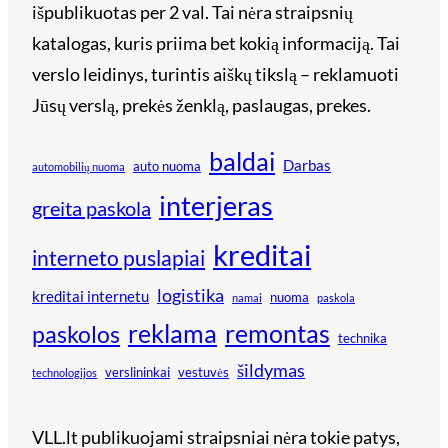
išpublikuotas per 2 val. Tai nėra straipsnių
katalogas, kuris priima bet kokią informaciją. Tai
verslo leidinys, turintis aiškų tikslą – reklamuoti
Jūsų verslą, prekės ženklą, paslaugas, prekes.
baldai
Darbas
auto nuoma
automobilių nuoma
interjeras
greita paskola
kreditai
interneto puslapiai
logistika
kreditai internetu
nuoma
namai
paskola
reklama
remontas
paskolos
technika
šildymas
verslininkai
vestuvės
technologijos
VLL.lt publikuojami straipsniai nėra tokie patys,