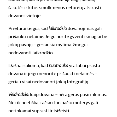
šakutės ir kitos smulkmenos neturėtų atsirasti
dovanos vietoje.
Prietarai teigia, kad
laikrodžio
dovanojimas gali
prišaukti nelaimę. Jeigu norite gyventi smagiai be
jokių pavojų – geriausia mylima žmogui
nedovanoti laikrodžio.
Dažnai sakoma, kad
nuotrauka
yra labai prasta
dovana ir jeigu nenorite prišaukti nelaimės –
geriau visai nedovanoti jokių fotografijų.
Veidrodžiai
kaip dovana – nėra geras pasirinkimas.
Ne tik neetiška, tačiau tuo pačiu moterys gali
netinkamai suprasti ir įsižeisti.