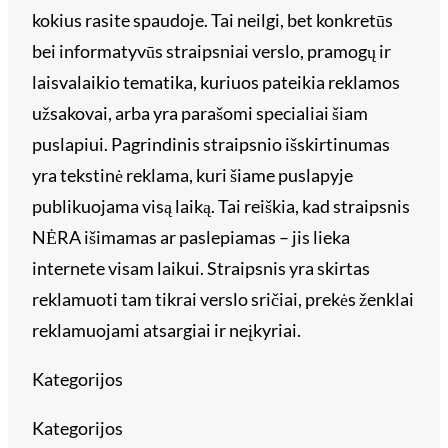
kokius rasite spaudoje. Tai neilgi, bet konkretūs
bei informatyvūs straipsniai verslo, pramogų ir
laisvalaikio tematika, kuriuos pateikia reklamos
užsakovai, arba yra parašomi specialiai šiam
puslapiui. Pagrindinis straipsnio išskirtinumas
yra tekstinė reklama, kuri šiame puslapyje
publikuojama visą laiką. Tai reiškia, kad straipsnis
NĖRA išimamas ar paslepiamas – jis lieka
internete visam laikui. Straipsnis yra skirtas
reklamuoti tam tikrai verslo sričiai, prekės ženklai
reklamuojami atsargiai ir neįkyriai.
Kategorijos
Kategorijos