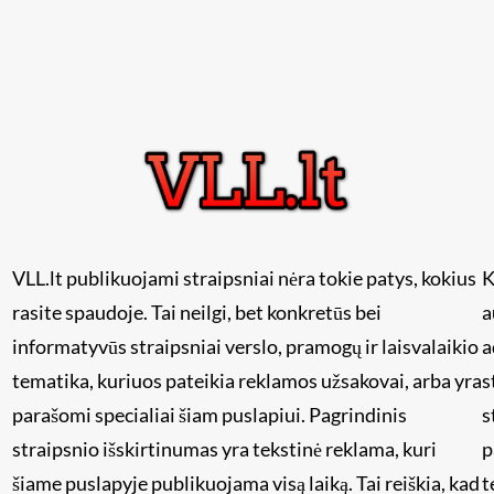
VLL.lt publikuojami straipsniai nėra tokie patys, kokius
K
rasite spaudoje. Tai neilgi, bet konkretūs bei
a
informatyvūs straipsniai verslo, pramogų ir laisvalaikio
a
tematika, kuriuos pateikia reklamos užsakovai, arba yra
s
i
parašomi specialiai šiam puslapiui. Pagrindinis
s
straipsnio išskirtinumas yra tekstinė reklama, kuri
p
šiame puslapyje publikuojama visą laiką. Tai reiškia, kad
t