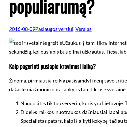
populiarumą?
2016-08-09
Paslaugos verslui
, 
Verslas
Užsukus į tam tikrą interneti
sekundžių, kol puslapis bus pilnai užkrautas. Tiesa, la
Kaip pagerinti puslapio krovimosi laiką?
Žinoma, pirmiausia reikia pasisamdyti gerą savo srities
dažai lemia žmonių norą lankytis tam tikrose svetainės
Naudokitės tik tuo serveriu, kuris yra Lietuvoje. 
Didelės raiškos nuotraukos dažniausiai labai a
Specialistas patars, kaip išlaikyti kokybę, tačiau 