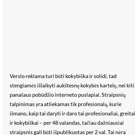
Verslo reklama turi būti kokybiška ir solidi, tad
stengiamės išlaikyti aukštesnę kokybės kartelę, nei kiti
panašaus pobūdžio interneto puslapiai. Straipsnių
talpinimas yra atliekamas tik profesionalų, kurie
išmano, kaip tai daryti ir daro tai profesionaliai, greita
ir kokybiškai – per 48 valandas, tačiau dažniausiai
straipsnis gali būti išpublikuotas per 2 val. Tai nėra