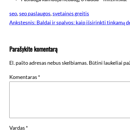
seo
, 
seo paslaugos
, 
svetainės greitis
Ankstesnis:
Baldai ir spalvos: kaip išsirinkti tinkamą d
Parašykite komentarą
El. pašto adresas nebus skelbiamas.
Būtini laukeliai p
Komentaras
*
Vardas
*