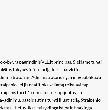
okybė yra pagrindinis VLL.lt principas. Siekiame turėti
ukštos kokybės informaciją, kurią patvirtina
dministratorius. Administratorius gali ir nepublikuoti
traipsnio, jei jis neatitinka keliamų reikalavimų:
traipsnis turi būti unikalus, nekopijuotas, su
avadinimu, pageidautina turėti iliustraciją. Straipsnio
ekstas – lietuviškas, taisyklinga kalba ir tvarkinga