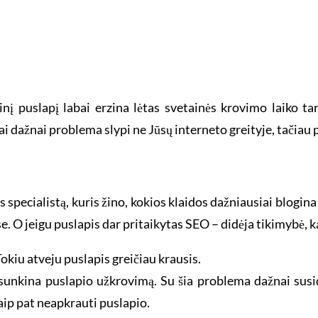
nį puslapį labai erzina lėtas svetainės krovimo laiko tar
bai dažnai problema slypi ne Jūsų interneto greityje, tačiau
 specialistą, kuris žino, kokios klaidos dažniausiai blogina
e. O jeigu puslapis dar pritaikytas SEO – didėja tikimybė, 
Tokiu atveju puslapis greičiau krausis.
psunkina puslapio užkrovimą. Su šia problema dažnai sus
taip pat neapkrauti puslapio.