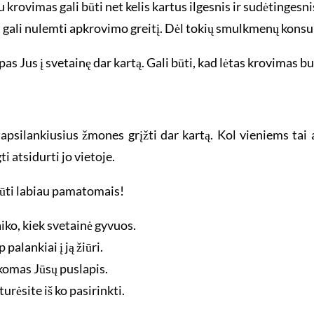
u krovimas gali būti net kelis kartus ilgesnis ir sudėtingesni
gali nulemti apkrovimo greitį. Dėl tokių smulkmenų konsult
as Jus į svetainę dar kartą. Gali būti, kad lėtas krovimas bu
s apsilankiusius žmones grįžti dar kartą. Kol vieniems ta
i atsidurti jo vietoje.
būti labiau pamatomais!
iko, kiek svetainė gyvuos.
palankiai į ją žiūri.
komas Jūsų puslapis.
urėsite iš ko pasirinkti.