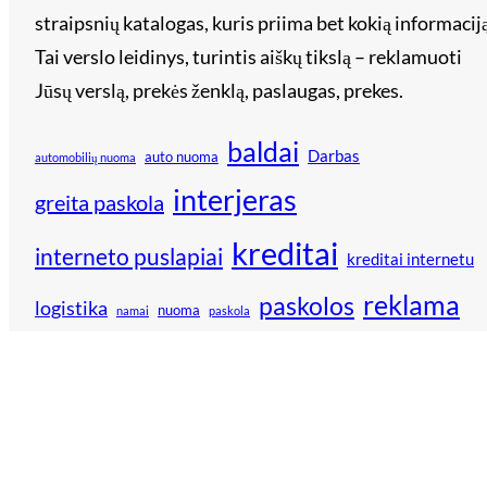
straipsnių katalogas, kuris priima bet kokią informaciją
Tai verslo leidinys, turintis aiškų tikslą – reklamuoti
Jūsų verslą, prekės ženklą, paslaugas, prekes.
baldai
Darbas
auto nuoma
automobilių nuoma
interjeras
greita paskola
kreditai
interneto puslapiai
kreditai internetu
reklama
paskolos
logistika
nuoma
namai
paskola
remontas
technika
verslininkai
vestuvės
technologijos
šildymas
Rekomenduoja