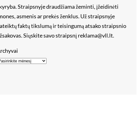
kyryba. Straipsnyje draudžiama žeminti, įžeidinėti
mones, asmenis ar prekės ženklus. Už straipsnyje
ateiktų faktų tikslumą ir teisingumą atsako straipsnio
žsakovas. Siųskite savo straipsnį reklama@vll.lt.
rchyvai
s – tik 15 eur!