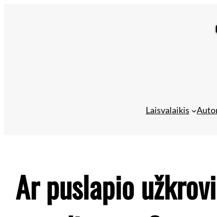
Eiti
prie
turinio
Laisvalaikis
Auto
Ar puslapio užkrovi