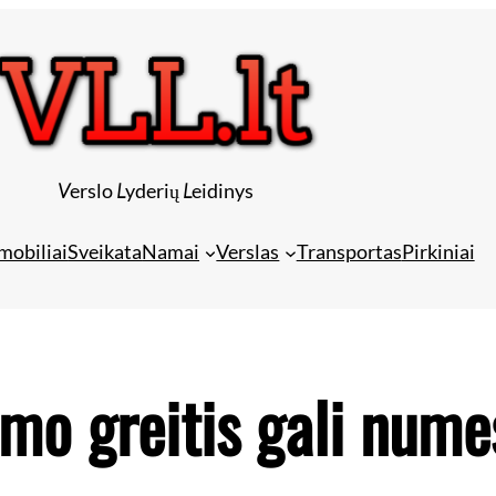
V
erslo
L
yderių
L
eidinys
mobiliai
Sveikata
Namai
Verslas
Transportas
Pirkiniai
mo greitis gali numes