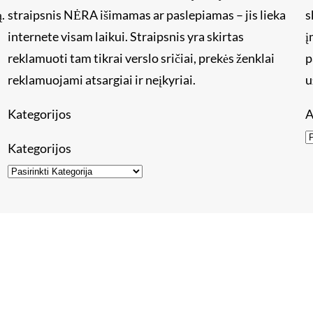
.
straipsnis NĖRA išimamas ar paslepiamas – jis lieka
s
internete visam laikui. Straipsnis yra skirtas
į
reklamuoti tam tikrai verslo sričiai, prekės ženklai
p
reklamuojami atsargiai ir neįkyriai.
u
Kategorijos
A
Kategorijos
mos įmonės ir puslapiai
Kaip patalpinti straipsnį
Straipsni