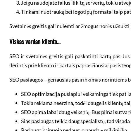
Jeigu naudojate failus iš kitų serverių, tokiu atvej
Tinkami nuotraukų bei logotipų formatai taip pat 
Svetainės greitis gali nulemti ar žmogus norės užsukti p
Viskas vardan kliento…
SEO ir svetainės greitis gali paskatinti kartą pas Ju
derintis prie kliento ir kartais paprasčiausiai pasistengt
SEO paslaugos – geriausias pasirinkimas norintiems 
SEO optimizacija puslapiui veiksminga tiek pat la
Tokia reklama neerzina, todėl daugelis klientų taip 
SEO apima labai daug veiksnių. Bus pilnai sutvar
Šias paslaugas teikia daug specialistų, tad visada t
Paslauga kainuoja nedaug, o nauda – milžiniška.