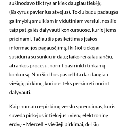
sužinodavo tik trys ar kiek daugiau tiekėjų
(išskyrus pavienius atvejus). Tokiu būdu padaugės
galimybių smulkiam ir vidutiniam verslui, nes šie
taip pat galės dalyvauti konkursuose, kurie jiems
prieinami. Tačiau šis pasikeitimas įtakos
informacijos pagausėjimą. Iki šiol tiekėjai
susiduria su sunkiu ir daug laiko reikalaujančiu,
atrankos procesu, norint pasirinkti tinkamą
konkursą. Nuo šiol bus paskelbta dar daugiau
viešųjų pirkimų, kuriuos teks peržiūrėti norint
dalyvauti.
Kaip numato e-pirkimų verslo sprendimas, kuris
suveda pirkėjus ir tiekėjus į vieną elektroninę
erdvę – Mercell – viešieji pirkimai, dėl šių