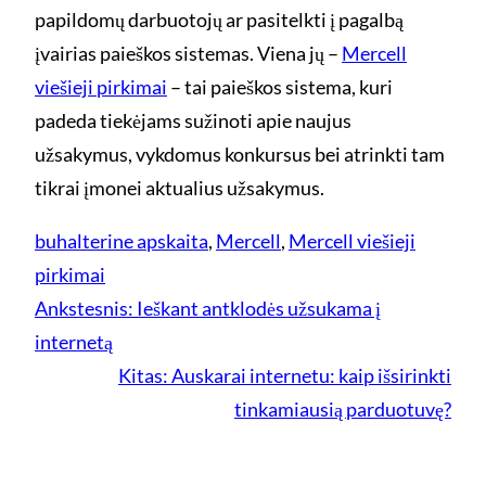
papildomų darbuotojų ar pasitelkti į pagalbą
įvairias paieškos sistemas. Viena jų –
Mercell
viešieji pirkimai
– tai paieškos sistema, kuri
padeda tiekėjams sužinoti apie naujus
užsakymus, vykdomus konkursus bei atrinkti tam
tikrai įmonei aktualius užsakymus.
buhalterine apskaita
, 
Mercell
, 
Mercell viešieji
pirkimai
Ankstesnis:
Ieškant antklodės užsukama į
internetą
Kitas:
Auskarai internetu: kaip išsirinkti
tinkamiausią parduotuvę?