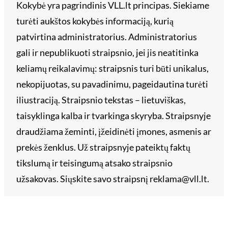
Kokybė yra pagrindinis VLL.lt principas. Siekiame
turėti aukštos kokybės informaciją, kurią
patvirtina administratorius. Administratorius
gali ir nepublikuoti straipsnio, jei jis neatitinka
keliamų reikalavimų: straipsnis turi būti unikalus,
nekopijuotas, su pavadinimu, pageidautina turėti
iliustraciją. Straipsnio tekstas – lietuviškas,
taisyklinga kalba ir tvarkinga skyryba. Straipsnyje
draudžiama žeminti, įžeidinėti įmones, asmenis ar
prekės ženklus. Už straipsnyje pateiktų faktų
tikslumą ir teisingumą atsako straipsnio
užsakovas. Siųskite savo straipsnį reklama@vll.lt.
Archyvai