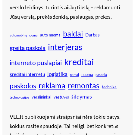
verslo leidinys, turintis aiškų tikslą – reklamuoti
Jūsų verslą, prekės ženklą, paslaugas, prekes.
baldai
Darbas
auto nuoma
automobilių nuoma
interjeras
greita paskola
kreditai
interneto puslapiai
logistika
kreditai internetu
nuoma
namai
paskola
reklama
remontas
paskolos
technika
šildymas
verslininkai
vestuvės
technologijos
VLL.lt publikuojami straipsniai nėra tokie patys,
kokius rasite spaudoje. Tai neilgi, bet konkretūs