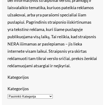
bei informatyvūs straipsniai verslo, pramogų ir
laisvalaikio tematika, kuriuos pateikia reklamos
užsakovai, arba yra parašomi specialiai šiam
puslapiui. Pagrindinis straipsnio išskirtinumas
yra tekstinė reklama, kuri šiame puslapyje
publikuojama visą laiką. Tai reiškia, kad straipsnis
NĖRA išimamas ar paslepiamas – jis lieka
internete visam laikui. Straipsnis yra skirtas
reklamuoti tam tikrai verslo sričiai, prekės ženklai
reklamuojami atsargiai ir neįkyriai.
Kategorijos
Kategorijos