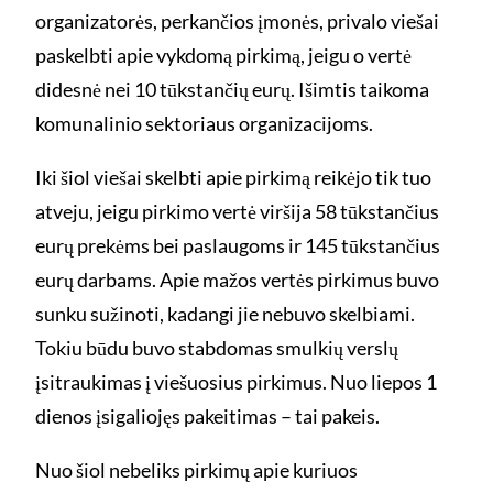
organizatorės, perkančios įmonės, privalo viešai
paskelbti apie vykdomą pirkimą, jeigu o vertė
didesnė nei 10 tūkstančių eurų. Išimtis taikoma
komunalinio sektoriaus organizacijoms.
Iki šiol viešai skelbti apie pirkimą reikėjo tik tuo
atveju, jeigu pirkimo vertė viršija 58 tūkstančius
eurų prekėms bei paslaugoms ir 145 tūkstančius
eurų darbams. Apie mažos vertės pirkimus buvo
sunku sužinoti, kadangi jie nebuvo skelbiami.
Tokiu būdu buvo stabdomas smulkių verslų
įsitraukimas į viešuosius pirkimus. Nuo liepos 1
dienos įsigaliojęs pakeitimas – tai pakeis.
Nuo šiol nebeliks pirkimų apie kuriuos