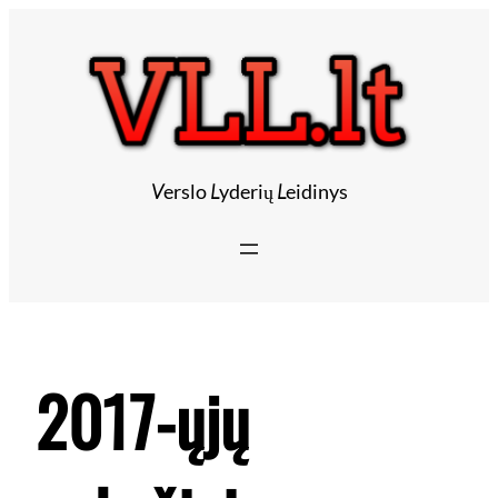
Eiti
prie
turinio
V
erslo
L
yderių
L
eidinys
2017-ųjų