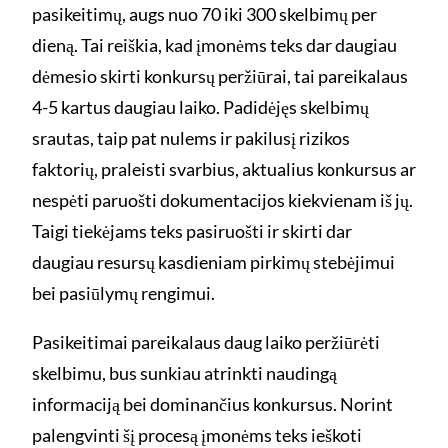
pasikeitimų, augs nuo 70 iki 300 skelbimų per
dieną. Tai reiškia, kad įmonėms teks dar daugiau
dėmesio skirti konkursų peržiūrai, tai pareikalaus
4-5 kartus daugiau laiko. Padidėjęs skelbimų
srautas, taip pat nulems ir pakilusį rizikos
faktorių, praleisti svarbius, aktualius konkursus ar
nespėti paruošti dokumentacijos kiekvienam iš jų.
Taigi tiekėjams teks pasiruošti ir skirti dar
daugiau resursų kasdieniam pirkimų stebėjimui
bei pasiūlymų rengimui.
Pasikeitimai pareikalaus daug laiko peržiūrėti
skelbimu, bus sunkiau atrinkti naudingą
informaciją bei dominančius konkursus. Norint
palengvinti šį procesą įmonėms teks ieškoti