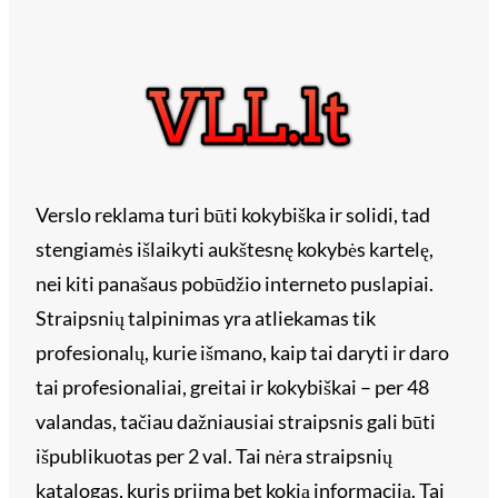
Verslo reklama turi būti kokybiška ir solidi, tad
stengiamės išlaikyti aukštesnę kokybės kartelę,
nei kiti panašaus pobūdžio interneto puslapiai.
Straipsnių talpinimas yra atliekamas tik
profesionalų, kurie išmano, kaip tai daryti ir daro
tai profesionaliai, greitai ir kokybiškai – per 48
valandas, tačiau dažniausiai straipsnis gali būti
išpublikuotas per 2 val. Tai nėra straipsnių
katalogas, kuris priima bet kokią informaciją. Tai