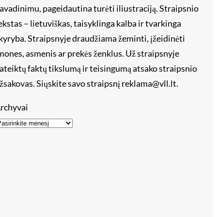
avadinimu, pageidautina turėti iliustraciją. Straipsnio
ekstas – lietuviškas, taisyklinga kalba ir tvarkinga
kyryba. Straipsnyje draudžiama žeminti, įžeidinėti
mones, asmenis ar prekės ženklus. Už straipsnyje
ateiktų faktų tikslumą ir teisingumą atsako straipsnio
žsakovas. Siųskite savo straipsnį reklama@vll.lt.
rchyvai