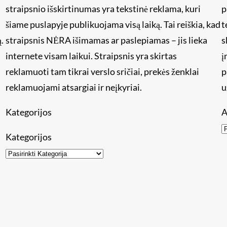
straipsnio išskirtinumas yra tekstinė reklama, kuri
p
šiame puslapyje publikuojama visą laiką. Tai reiškia, kad
t
.
straipsnis NĖRA išimamas ar paslepiamas – jis lieka
s
internete visam laikui. Straipsnis yra skirtas
į
reklamuoti tam tikrai verslo sričiai, prekės ženklai
p
reklamuojami atsargiai ir neįkyriai.
u
Kategorijos
A
Kategorijos