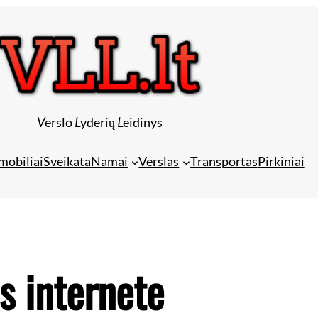
V
erslo
L
yderių
L
eidinys
mobiliai
Sveikata
Namai
Verslas
Transportas
Pirkiniai
s internete