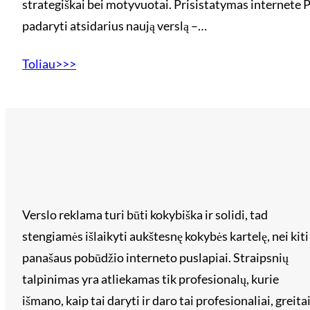
strategiškai bei motyvuotai. Prisistatymas internete P
padaryti atsidarius naują verslą –…
Toliau>>>
Verslo reklama turi būti kokybiška ir solidi, tad
stengiamės išlaikyti aukštesnę kokybės kartelę, nei kiti
panašaus pobūdžio interneto puslapiai. Straipsnių
talpinimas yra atliekamas tik profesionalų, kurie
išmano, kaip tai daryti ir daro tai profesionaliai, greita