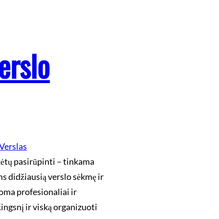
erslo
Verslas
kėtų pasirūpinti – tinkama
ms didžiausią verslo sėkmę ir
ma profesionaliai ir
ingsnį ir viską organizuoti