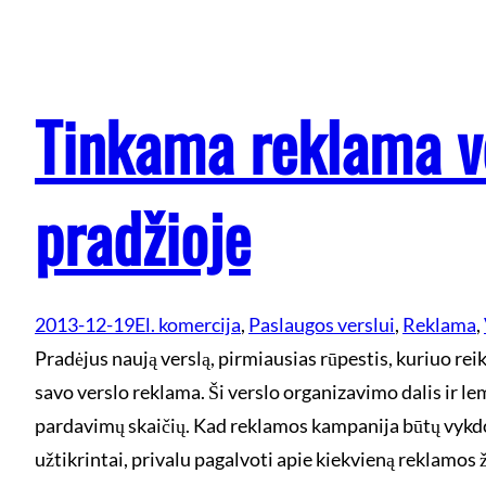
Tinkama reklama v
pradžioje
2013-12-19
El. komercija
, 
Paslaugos verslui
, 
Reklama
, 
Pradėjus naują verslą, pirmiausias rūpestis, kuriuo rei
savo verslo reklama. Ši verslo organizavimo dalis ir le
pardavimų skaičių. Kad reklamos kampanija būtų vykdo
užtikrintai, privalu pagalvoti apie kiekvieną reklamos ž