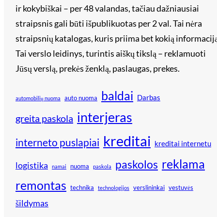
ir kokybiškai – per 48 valandas, tačiau dažniausiai
straipsnis gali būti išpublikuotas per 2 val. Tai nėra
straipsnių katalogas, kuris priima bet kokią informaciją
Tai verslo leidinys, turintis aiškų tikslą – reklamuoti
Jūsų verslą, prekės ženklą, paslaugas, prekes.
baldai
Darbas
auto nuoma
automobilių nuoma
interjeras
greita paskola
kreditai
interneto puslapiai
kreditai internetu
reklama
paskolos
logistika
nuoma
namai
paskola
remontas
technika
verslininkai
vestuvės
technologijos
šildymas