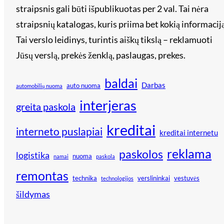
straipsnis gali būti išpublikuotas per 2 val. Tai nėra
straipsnių katalogas, kuris priima bet kokią informaciją
Tai verslo leidinys, turintis aiškų tikslą – reklamuoti
Jūsų verslą, prekės ženklą, paslaugas, prekes.
baldai
Darbas
auto nuoma
automobilių nuoma
interjeras
greita paskola
kreditai
interneto puslapiai
kreditai internetu
reklama
paskolos
logistika
nuoma
namai
paskola
remontas
technika
verslininkai
vestuvės
technologijos
šildymas