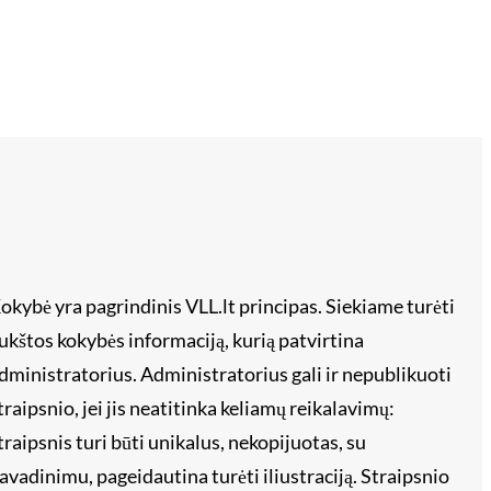
okybė yra pagrindinis VLL.lt principas. Siekiame turėti
ukštos kokybės informaciją, kurią patvirtina
dministratorius. Administratorius gali ir nepublikuoti
traipsnio, jei jis neatitinka keliamų reikalavimų:
traipsnis turi būti unikalus, nekopijuotas, su
avadinimu, pageidautina turėti iliustraciją. Straipsnio