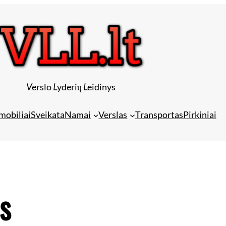
V
erslo
L
yderių
L
eidinys
mobiliai
Sveikata
Namai
Verslas
Transportas
Pirkiniai
s