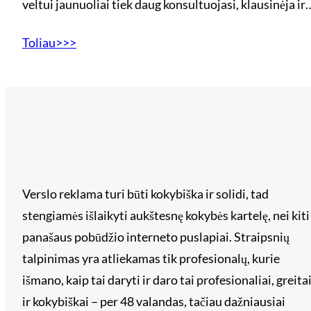
veltui jaunuoliai tiek daug konsultuojasi, klausinėja ir
Toliau>>>
Verslo reklama turi būti kokybiška ir solidi, tad
stengiamės išlaikyti aukštesnę kokybės kartelę, nei kiti
panašaus pobūdžio interneto puslapiai. Straipsnių
talpinimas yra atliekamas tik profesionalų, kurie
išmano, kaip tai daryti ir daro tai profesionaliai, greita
ir kokybiškai – per 48 valandas, tačiau dažniausiai