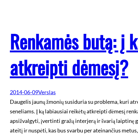
Renkamės butą: į k
atkreipti dėmesį?
2014-06-09
Verslas
Daugelis jaunų žmonių susiduria su problema, kuri atr
seneliams. Į ką labiausiai reikėtų atkreipti dėmesį renk
apsižvalgyti, įvertinti gražų interjerą ir švarią laiptinę g
ateitį ir nuspėti, kas bus svarbu per ateinančius metus,