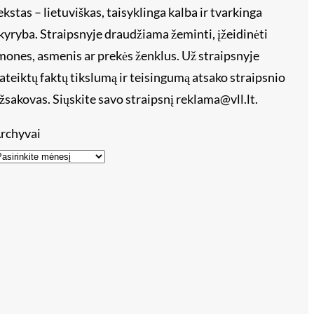
ekstas – lietuviškas, taisyklinga kalba ir tvarkinga
kyryba. Straipsnyje draudžiama žeminti, įžeidinėti
mones, asmenis ar prekės ženklus. Už straipsnyje
ateiktų faktų tikslumą ir teisingumą atsako straipsnio
žsakovas. Siųskite savo straipsnį reklama@vll.lt.
rchyvai