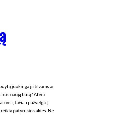
ą
odytų juokinga jų tėvams ar
antis naują butą? Ateiti
ali visi, tačiau pažvelgti į
 reikia patyrusios akies. Ne