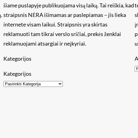
šiame puslapyje publikuojama visą laiką. Tai reiškia, kad
t
.
straipsnis NĖRA išimamas ar paslepiamas – jis lieka
s
internete visam laikui. Straipsnis yra skirtas
į
reklamuoti tam tikrai verslo sričiai, prekės ženklai
p
reklamuojami atsargiai ir neįkyriai.
u
Kategorijos
A
Kategorijos