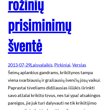
rožinių
prisiminimų
šventė
2013-07-29
Laisvalaikis
, 
Pirkiniai
, 
Verslas
Šeimą aplankius gandrams, krikštynos tampa
viena svarbiausių ir gražiausių švenčių jūsų vaikui.
Paprastai tėveliams didžiausias iššūkis išrinkti
savo atžalai krikšto tėvus, nes tai ypač atsakingos
pareigos, jie juk turi dalyvauti ne tik krikštijimo