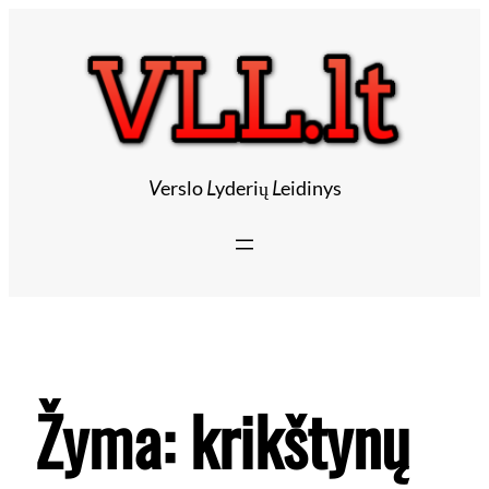
V
erslo
L
yderių
L
eidinys
Žyma:
krikštynų