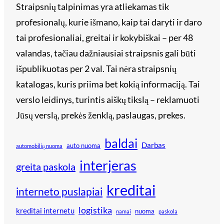
Straipsnių talpinimas yra atliekamas tik
profesionalų, kurie išmano, kaip tai daryti ir daro
tai profesionaliai, greitai ir kokybiškai – per 48
valandas, tačiau dažniausiai straipsnis gali būti
išpublikuotas per 2 val. Tai nėra straipsnių
katalogas, kuris priima bet kokią informaciją. Tai
verslo leidinys, turintis aiškų tikslą – reklamuoti
Jūsų verslą, prekės ženklą, paslaugas, prekes.
baldai
Darbas
auto nuoma
automobilių nuoma
interjeras
greita paskola
kreditai
interneto puslapiai
logistika
kreditai internetu
nuoma
namai
paskola