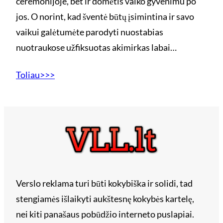
ceremonijoje, bet ir domėtis vaiko gyvenimu po
jos. O norint, kad šventė būtų įsimintina ir savo
vaikui galėtumėte parodyti nuostabias
nuotraukose užfiksuotas akimirkas labai…
Toliau>>>
Verslo reklama turi būti kokybiška ir solidi, tad
stengiamės išlaikyti aukštesnę kokybės kartelę,
nei kiti panašaus pobūdžio interneto puslapiai.