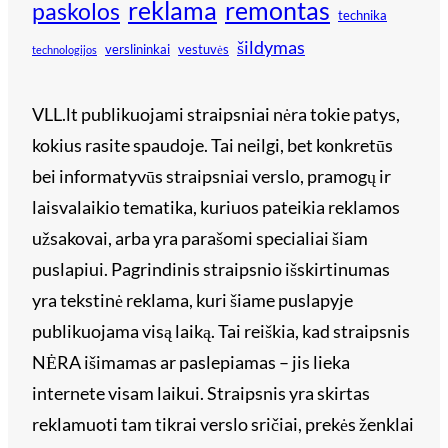
reklama
remontas
paskolos
technika
šildymas
verslininkai
vestuvės
technologijos
VLL.lt publikuojami straipsniai nėra tokie patys,
kokius rasite spaudoje. Tai neilgi, bet konkretūs
bei informatyvūs straipsniai verslo, pramogų ir
laisvalaikio tematika, kuriuos pateikia reklamos
užsakovai, arba yra parašomi specialiai šiam
puslapiui. Pagrindinis straipsnio išskirtinumas
yra tekstinė reklama, kuri šiame puslapyje
publikuojama visą laiką. Tai reiškia, kad straipsnis
NĖRA išimamas ar paslepiamas – jis lieka
internete visam laikui. Straipsnis yra skirtas
reklamuoti tam tikrai verslo sričiai, prekės ženklai