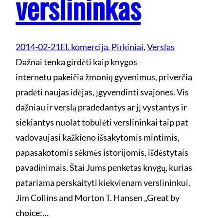
verslininkas
2014-02-21
El. komercija
, 
Pirkiniai
, 
Verslas
Dažnai tenka girdėti kaip knygos
internetu pakeičia žmonių gyvenimus, priverčia
pradėti naujas idėjas, įgyvendinti svajones. Vis
dažniau ir verslą pradedantys ar jį vystantys ir
siekiantys nuolat tobulėti verslininkai taip pat
vadovaujasi kažkieno išsakytomis mintimis,
papasakotomis sėkmės istorijomis, išdėstytais
pavadinimais. Štai Jums penketas knygų, kurias
patariama perskaityti kiekvienam verslininkui.
Jim Collins and Morton T. Hansen „Great by
choice:…