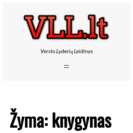
V
erslo
L
yderių
L
eidinys
Žyma:
knygynas