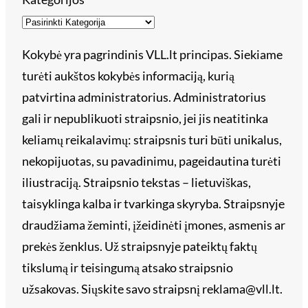
Kokybė yra pagrindinis VLL.lt principas. Siekiame
turėti aukštos kokybės informaciją, kurią
patvirtina administratorius. Administratorius
gali ir nepublikuoti straipsnio, jei jis neatitinka
keliamų reikalavimų: straipsnis turi būti unikalus,
nekopijuotas, su pavadinimu, pageidautina turėti
iliustraciją. Straipsnio tekstas – lietuviškas,
taisyklinga kalba ir tvarkinga skyryba. Straipsnyje
draudžiama žeminti, įžeidinėti įmones, asmenis ar
prekės ženklus. Už straipsnyje pateiktų faktų
tikslumą ir teisingumą atsako straipsnio
užsakovas. Siųskite savo straipsnį reklama@vll.lt.