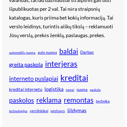
valandas, tačiau dažniausiai straipsnis gali būti
išpublikuotas per 2 val. Tai nėra straipsnių
katalogas, kuris priima bet kokią informaciją. Tai
verslo leidinys, turintis aiškų tikslą – reklamuoti
Jūsų verslą, prekės ženklą, paslaugas, prekes.
baldai
Darbas
auto nuoma
automobilių nuoma
interjeras
greita paskola
kreditai
interneto puslapiai
logistika
kreditai internetu
nuoma
namai
paskola
reklama
remontas
paskolos
technika
šildymas
verslininkai
vestuvės
technologijos