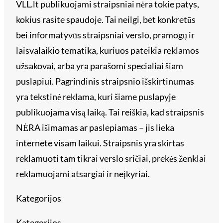
VLL.lt publikuojami straipsniai nėra tokie patys,
kokius rasite spaudoje. Tai neilgi, bet konkretūs
bei informatyvūs straipsniai verslo, pramogų ir
laisvalaikio tematika, kuriuos pateikia reklamos
užsakovai, arba yra parašomi specialiai šiam
puslapiui. Pagrindinis straipsnio išskirtinumas
yra tekstinė reklama, kuri šiame puslapyje
publikuojama visą laiką. Tai reiškia, kad straipsnis
NĖRA išimamas ar paslepiamas – jis lieka
internete visam laikui. Straipsnis yra skirtas
reklamuoti tam tikrai verslo sričiai, prekės ženklai
reklamuojami atsargiai ir neįkyriai.
Kategorijos
Kategorijos