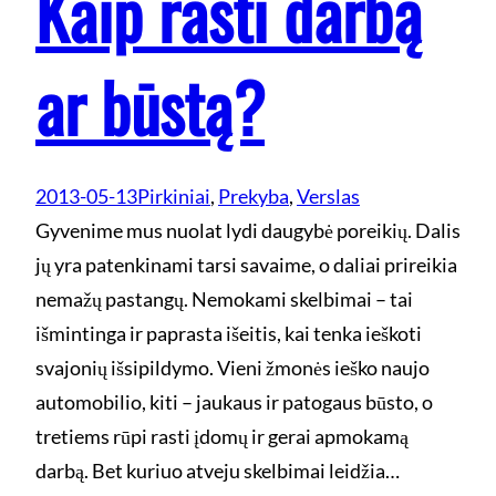
Kaip rasti darbą
ar būstą?
2013-05-13
Pirkiniai
, 
Prekyba
, 
Verslas
Gyvenime mus nuolat lydi daugybė poreikių. Dalis
jų yra patenkinami tarsi savaime, o daliai prireikia
nemažų pastangų. Nemokami skelbimai – tai
išmintinga ir paprasta išeitis, kai tenka ieškoti
svajonių išsipildymo. Vieni žmonės ieško naujo
automobilio, kiti – jaukaus ir patogaus būsto, o
tretiems rūpi rasti įdomų ir gerai apmokamą
darbą. Bet kuriuo atveju skelbimai leidžia…