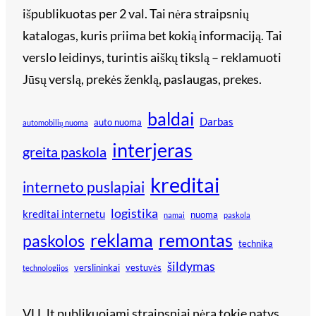
išpublikuotas per 2 val. Tai nėra straipsnių
katalogas, kuris priima bet kokią informaciją. Tai
verslo leidinys, turintis aiškų tikslą – reklamuoti
Jūsų verslą, prekės ženklą, paslaugas, prekes.
baldai
Darbas
auto nuoma
automobilių nuoma
interjeras
greita paskola
kreditai
interneto puslapiai
logistika
kreditai internetu
nuoma
namai
paskola
reklama
remontas
paskolos
technika
šildymas
verslininkai
vestuvės
technologijos
VLL.lt publikuojami straipsniai nėra tokie patys,