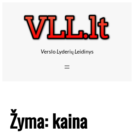
V
erslo
L
yderių
L
eidinys
Žyma:
kaina