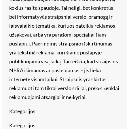
kokius rasite spaudoje. Tai neilgi, bet konkretūs
bei informatyvūs straipsniai verslo, pramogų ir
laisvalaikio tematika, kuriuos pateikia reklamos
užsakovai, arba yra parašomi specialiai šiam
puslapiui. Pagrindinis straipsnio išskirtinumas
yra tekstinė reklama, kuri šiame puslapyje
publikuojama visą laiką. Tai reiškia, kad straipsnis
NĖRA išimamas ar paslepiamas – jis lieka
internete visam laikui. Straipsnis yra skirtas
reklamuoti tam tikrai verslo sričiai, prekės ženklai
reklamuojami atsargiai ir neįkyriai.
Kategorijos
Kategorijos