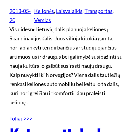
2013-05-
Kelionės
, 
Laisvalaikis
, 
Transportas
, 
20
Verslas
Vis didesnė lietuvių dalis planuoja keliones į
Skandinavijos šalis. Juos vilioja kitokia gamta,
nori aplankyti ten dirbančius ar studijuojančius
artimuosius ir draugus bei galimybė susipažinti su
nauja kultūra, o galbūt susirasti naujų draugų.
Kaip nuvykti iki Norvegijos? Viena dalis tautiečių
renkasi keliones automobiliu bei keltu, o ta dalis,
kuri nori greičiau ir komfortiškiau praleisti
kelionę…
Toliau>>>