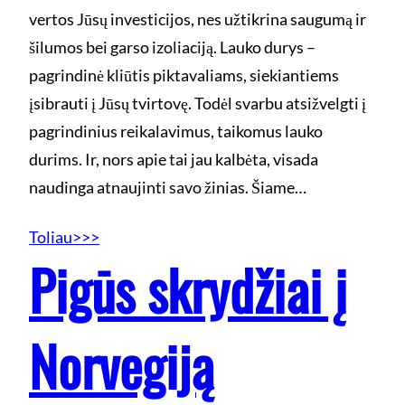
vertos Jūsų investicijos, nes užtikrina saugumą ir
šilumos bei garso izoliaciją. Lauko durys –
pagrindinė kliūtis piktavaliams, siekiantiems
įsibrauti į Jūsų tvirtovę. Todėl svarbu atsižvelgti į
pagrindinius reikalavimus, taikomus lauko
durims. Ir, nors apie tai jau kalbėta, visada
naudinga atnaujinti savo žinias. Šiame…
Toliau>>>
Pigūs skrydžiai į
Norvegiją