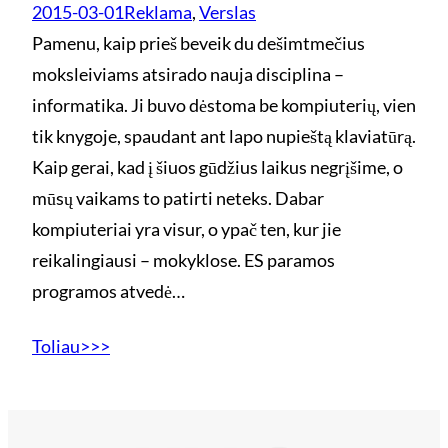
2015-03-01
Reklama
, 
Verslas
Pamenu, kaip prieš beveik du dešimtmečius
moksleiviams atsirado nauja disciplina –
informatika. Ji buvo dėstoma be kompiuterių, vien
tik knygoje, spaudant ant lapo nupieštą klaviatūrą.
Kaip gerai, kad į šiuos gūdžius laikus negrįšime, o
mūsų vaikams to patirti neteks. Dabar
kompiuteriai yra visur, o ypač ten, kur jie
reikalingiausi – mokyklose. ES paramos
programos atvedė…
Toliau>>>