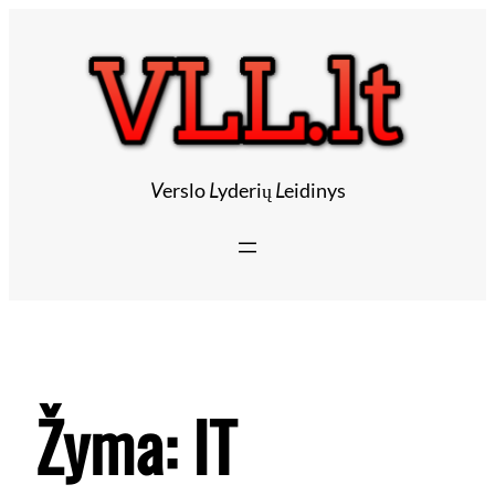
V
erslo
L
yderių
L
eidinys
Žyma:
IT