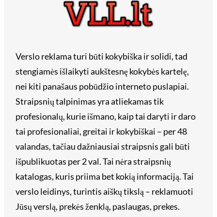
Verslo reklama turi būti kokybiška ir solidi, tad
stengiamės išlaikyti aukštesnę kokybės kartelę,
nei kiti panašaus pobūdžio interneto puslapiai.
Straipsnių talpinimas yra atliekamas tik
profesionalų, kurie išmano, kaip tai daryti ir daro
tai profesionaliai, greitai ir kokybiškai – per 48
valandas, tačiau dažniausiai straipsnis gali būti
išpublikuotas per 2 val. Tai nėra straipsnių
katalogas, kuris priima bet kokią informaciją. Tai
verslo leidinys, turintis aiškų tikslą – reklamuoti
Jūsų verslą, prekės ženklą, paslaugas, prekes.