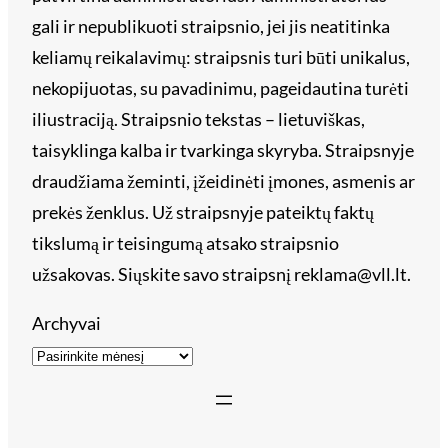
gali ir nepublikuoti straipsnio, jei jis neatitinka
keliamų reikalavimų: straipsnis turi būti unikalus,
nekopijuotas, su pavadinimu, pageidautina turėti
iliustraciją. Straipsnio tekstas – lietuviškas,
taisyklinga kalba ir tvarkinga skyryba. Straipsnyje
draudžiama žeminti, įžeidinėti įmones, asmenis ar
prekės ženklus. Už straipsnyje pateiktų faktų
tikslumą ir teisingumą atsako straipsnio
užsakovas. Siųskite savo straipsnį reklama@vll.lt.
Archyvai