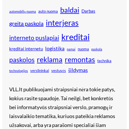
baldai
Darbas
auto nuoma
automobilių nuoma
interjeras
greita paskola
kreditai
interneto puslapiai
logistika
kreditai internetu
nuoma
namai
paskola
reklama
remontas
paskolos
technika
šildymas
verslininkai
vestuvės
technologijos
VLL.lt publikuojami straipsniai nėra tokie patys,
kokius rasite spaudoje. Tai neilgi, bet konkretūs
bei informatyvūs straipsniai verslo, pramogų ir
laisvalaikio tematika, kuriuos pateikia reklamos
užsakovai, arba yra parašomi specialiai šiam