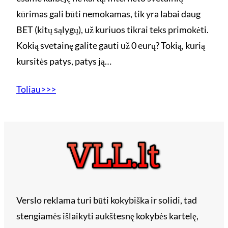
kūrimas gali būti nemokamas, tik yra labai daug
BET (kitų sąlygų), už kuriuos tikrai teks primokėti.
Kokią svetainę galite gauti už 0 eurų? Tokią, kurią
kursitės patys, patys ją…
Toliau>>>
Verslo reklama turi būti kokybiška ir solidi, tad
stengiamės išlaikyti aukštesnę kokybės kartelę,