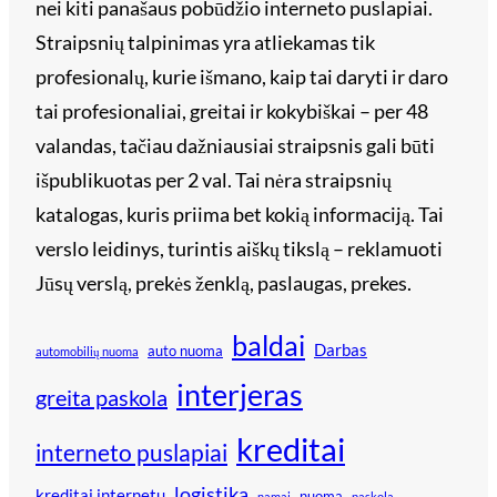
nei kiti panašaus pobūdžio interneto puslapiai.
Straipsnių talpinimas yra atliekamas tik
profesionalų, kurie išmano, kaip tai daryti ir daro
tai profesionaliai, greitai ir kokybiškai – per 48
valandas, tačiau dažniausiai straipsnis gali būti
išpublikuotas per 2 val. Tai nėra straipsnių
katalogas, kuris priima bet kokią informaciją. Tai
verslo leidinys, turintis aiškų tikslą – reklamuoti
Jūsų verslą, prekės ženklą, paslaugas, prekes.
baldai
Darbas
auto nuoma
automobilių nuoma
interjeras
greita paskola
kreditai
interneto puslapiai
logistika
kreditai internetu
nuoma
namai
paskola