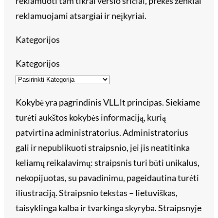
reklamuoti tam tikrai verslo sričiai, prekės ženklai
reklamuojami atsargiai ir neįkyriai.
Kategorijos
Kategorijos
Kokybė yra pagrindinis VLL.lt principas. Siekiame
turėti aukštos kokybės informaciją, kurią
patvirtina administratorius. Administratorius
gali ir nepublikuoti straipsnio, jei jis neatitinka
keliamų reikalavimų: straipsnis turi būti unikalus,
nekopijuotas, su pavadinimu, pageidautina turėti
iliustraciją. Straipsnio tekstas – lietuviškas,
taisyklinga kalba ir tvarkinga skyryba. Straipsnyje