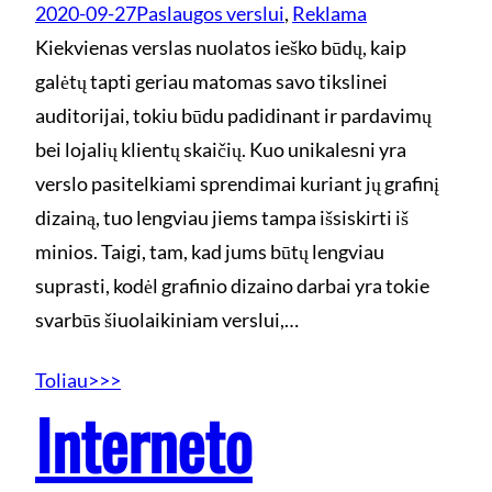
2020-09-27
Paslaugos verslui
, 
Reklama
Kiekvienas verslas nuolatos ieško būdų, kaip
galėtų tapti geriau matomas savo tikslinei
auditorijai, tokiu būdu padidinant ir pardavimų
bei lojalių klientų skaičių. Kuo unikalesni yra
verslo pasitelkiami sprendimai kuriant jų grafinį
dizainą, tuo lengviau jiems tampa išsiskirti iš
minios. Taigi, tam, kad jums būtų lengviau
suprasti, kodėl grafinio dizaino darbai yra tokie
svarbūs šiuolaikiniam verslui,…
Toliau>>>
Interneto