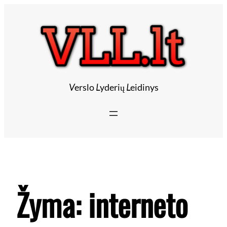
V
erslo
L
yderių
L
eidinys
Žyma:
interneto