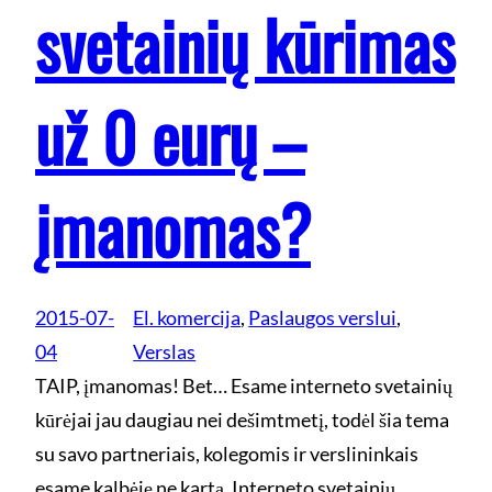
svetainių kūrimas
už 0 eurų –
įmanomas?
2015-07-
El. komercija
, 
Paslaugos verslui
, 
04
Verslas
TAIP, įmanomas! Bet… Esame interneto svetainių
kūrėjai jau daugiau nei dešimtmetį, todėl šia tema
su savo partneriais, kolegomis ir verslininkais
esame kalbėję ne kartą. Interneto svetainių