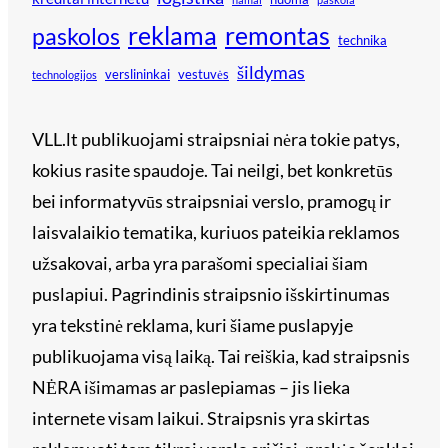
reklama
remontas
paskolos
technika
šildymas
verslininkai
vestuvės
technologijos
VLL.lt publikuojami straipsniai nėra tokie patys,
kokius rasite spaudoje. Tai neilgi, bet konkretūs
bei informatyvūs straipsniai verslo, pramogų ir
laisvalaikio tematika, kuriuos pateikia reklamos
užsakovai, arba yra parašomi specialiai šiam
puslapiui. Pagrindinis straipsnio išskirtinumas
yra tekstinė reklama, kuri šiame puslapyje
publikuojama visą laiką. Tai reiškia, kad straipsnis
NĖRA išimamas ar paslepiamas – jis lieka
internete visam laikui. Straipsnis yra skirtas