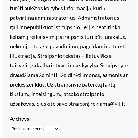
turėti aukštos kokybės informaciją, kurią
patvirtina administratorius. Administratorius
gali ir nepublikuoti straipsnio, jei jis neatitinka
keliamų reikalavimų: straipsnis turi būti unikalus,
nekopijuotas, su pavadinimu, pageidautina turėti
iliustraciją. Straipsnio tekstas – lietuviškas,
taisyklinga kalba ir tvarkinga skyryba. Straipsnyje
draudžiama žeminti, įžeidinėti įmones, asmenis ar
prekės ženklus. Už straipsnyje pateiktų faktų
tikslumą ir teisingumą atsako straipsnio
užsakovas. Siųskite savo straipsnį reklama@vll.lt.
Archyvai