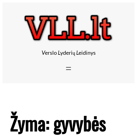
V
erslo
L
yderių
L
eidinys
Žyma:
gyvybės