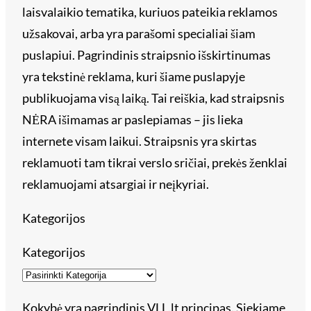
laisvalaikio tematika, kuriuos pateikia reklamos
užsakovai, arba yra parašomi specialiai šiam
puslapiui. Pagrindinis straipsnio išskirtinumas
yra tekstinė reklama, kuri šiame puslapyje
publikuojama visą laiką. Tai reiškia, kad straipsnis
NĖRA išimamas ar paslepiamas – jis lieka
internete visam laikui. Straipsnis yra skirtas
reklamuoti tam tikrai verslo sričiai, prekės ženklai
reklamuojami atsargiai ir neįkyriai.
Kategorijos
Kategorijos
Kokybė yra pagrindinis VLL.lt principas. Siekiame