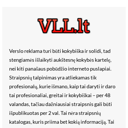
Verslo reklama turi būti kokybiška ir solidi, tad
stengiamės išlaikyti aukštesnę kokybės kartelę,
nei kiti panašaus pobūdžio interneto puslapiai.
Straipsnių talpinimas yra atliekamas tik
profesionalų, kurie išmano, kaip tai daryti ir daro
tai profesionaliai, greitai ir kokybiškai – per 48
valandas, tačiau dažniausiai straipsnis gali būti
išpublikuotas per 2 val. Tai nėra straipsnių
katalogas, kuris priima bet kokią informaciją. Tai