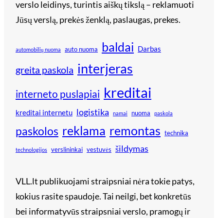
verslo leidinys, turintis aiškų tikslą – reklamuoti
Jūsų verslą, prekės ženklą, paslaugas, prekes.
baldai
Darbas
auto nuoma
automobilių nuoma
interjeras
greita paskola
kreditai
interneto puslapiai
logistika
kreditai internetu
nuoma
namai
paskola
reklama
remontas
paskolos
technika
šildymas
verslininkai
vestuvės
technologijos
VLL.lt publikuojami straipsniai nėra tokie patys,
kokius rasite spaudoje. Tai neilgi, bet konkretūs
bei informatyvūs straipsniai verslo, pramogų ir