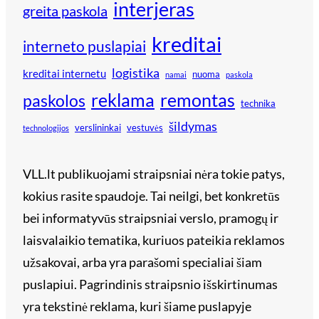
interjeras
greita paskola
kreditai
interneto puslapiai
logistika
kreditai internetu
nuoma
namai
paskola
reklama
remontas
paskolos
technika
šildymas
verslininkai
vestuvės
technologijos
VLL.lt publikuojami straipsniai nėra tokie patys,
kokius rasite spaudoje. Tai neilgi, bet konkretūs
bei informatyvūs straipsniai verslo, pramogų ir
laisvalaikio tematika, kuriuos pateikia reklamos
užsakovai, arba yra parašomi specialiai šiam
puslapiui. Pagrindinis straipsnio išskirtinumas
yra tekstinė reklama, kuri šiame puslapyje