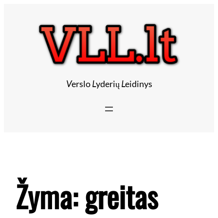
V
erslo
L
yderių
L
eidinys
Žyma:
greitas