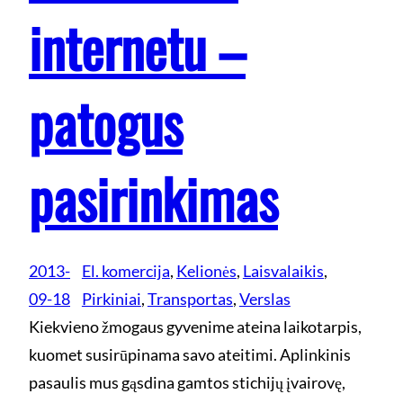
internetu –
patogus
pasirinkimas
2013-
El. komercija
, 
Kelionės
, 
Laisvalaikis
, 
09-18
Pirkiniai
, 
Transportas
, 
Verslas
Kiekvieno žmogaus gyvenime ateina laikotarpis,
kuomet susirūpinama savo ateitimi. Aplinkinis
pasaulis mus gąsdina gamtos stichijų įvairovę,