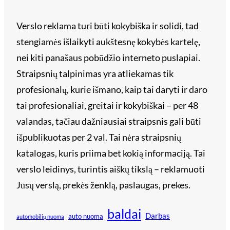
Verslo reklama turi būti kokybiška ir solidi, tad
stengiamės išlaikyti aukštesnę kokybės kartelę,
nei kiti panašaus pobūdžio interneto puslapiai.
Straipsnių talpinimas yra atliekamas tik
profesionalų, kurie išmano, kaip tai daryti ir daro
tai profesionaliai, greitai ir kokybiškai – per 48
valandas, tačiau dažniausiai straipsnis gali būti
išpublikuotas per 2 val. Tai nėra straipsnių
katalogas, kuris priima bet kokią informaciją. Tai
verslo leidinys, turintis aiškų tikslą – reklamuoti
Jūsų verslą, prekės ženklą, paslaugas, prekes.
baldai
Darbas
auto nuoma
automobilių nuoma