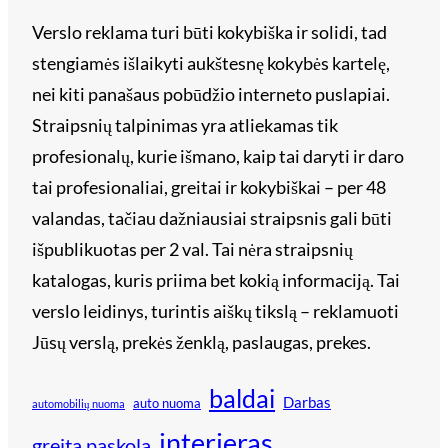
Verslo reklama turi būti kokybiška ir solidi, tad
stengiamės išlaikyti aukštesnę kokybės kartelę,
nei kiti panašaus pobūdžio interneto puslapiai.
Straipsnių talpinimas yra atliekamas tik
profesionalų, kurie išmano, kaip tai daryti ir daro
tai profesionaliai, greitai ir kokybiškai – per 48
valandas, tačiau dažniausiai straipsnis gali būti
išpublikuotas per 2 val. Tai nėra straipsnių
katalogas, kuris priima bet kokią informaciją. Tai
verslo leidinys, turintis aiškų tikslą – reklamuoti
Jūsų verslą, prekės ženklą, paslaugas, prekes.
baldai
Darbas
auto nuoma
automobilių nuoma
interjeras
greita paskola