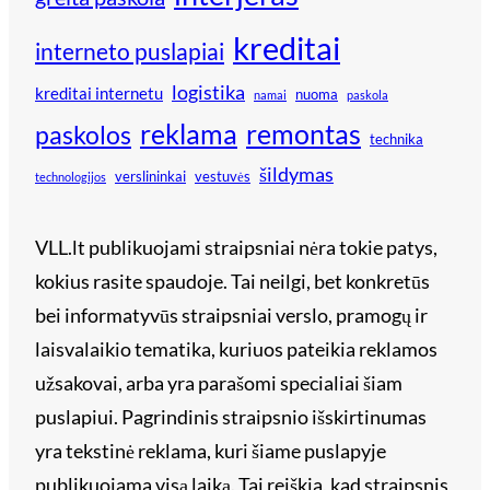
kreditai
interneto puslapiai
logistika
kreditai internetu
nuoma
namai
paskola
reklama
remontas
paskolos
technika
šildymas
verslininkai
vestuvės
technologijos
VLL.lt publikuojami straipsniai nėra tokie patys,
kokius rasite spaudoje. Tai neilgi, bet konkretūs
bei informatyvūs straipsniai verslo, pramogų ir
laisvalaikio tematika, kuriuos pateikia reklamos
užsakovai, arba yra parašomi specialiai šiam
puslapiui. Pagrindinis straipsnio išskirtinumas
yra tekstinė reklama, kuri šiame puslapyje
publikuojama visą laiką. Tai reiškia, kad straipsnis