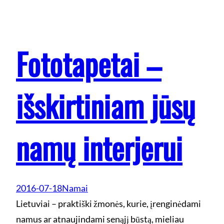
Fototapetai –
išskirtiniam jūsų
namų interjerui
2016-07-18
Namai
Lietuviai – praktiški žmonės, kurie, įrenginėdami
namus ar atnaujindami senąjį būstą, mieliau