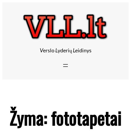
V
erslo
L
yderių
L
eidinys
Žyma:
fototapetai