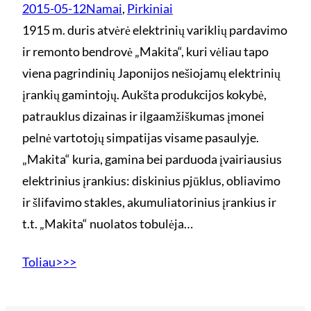
2015-05-12
Namai
, 
Pirkiniai
1915 m. duris atvėrė elektrinių variklių pardavimo
ir remonto bendrovė „Makita“, kuri vėliau tapo
viena pagrindinių Japonijos nešiojamų elektrinių
įrankių gamintojų. Aukšta produkcijos kokybė,
patrauklus dizainas ir ilgaamžiškumas įmonei
pelnė vartotojų simpatijas visame pasaulyje.
„Makita“ kuria, gamina bei parduoda įvairiausius
elektrinius įrankius: diskinius pjūklus, obliavimo
ir šlifavimo stakles, akumuliatorinius įrankius ir
t.t. „Makita“ nuolatos tobulėja…
Toliau>>>