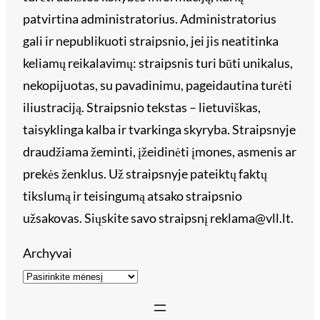
patvirtina administratorius. Administratorius
gali ir nepublikuoti straipsnio, jei jis neatitinka
keliamų reikalavimų: straipsnis turi būti unikalus,
nekopijuotas, su pavadinimu, pageidautina turėti
iliustraciją. Straipsnio tekstas – lietuviškas,
taisyklinga kalba ir tvarkinga skyryba. Straipsnyje
draudžiama žeminti, įžeidinėti įmones, asmenis ar
prekės ženklus. Už straipsnyje pateiktų faktų
tikslumą ir teisingumą atsako straipsnio
užsakovas. Siųskite savo straipsnį reklama@vll.lt.
Archyvai