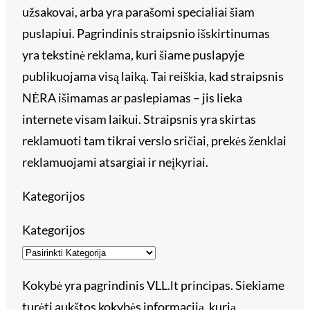
užsakovai, arba yra parašomi specialiai šiam
puslapiui. Pagrindinis straipsnio išskirtinumas
yra tekstinė reklama, kuri šiame puslapyje
publikuojama visą laiką. Tai reiškia, kad straipsnis
NĖRA išimamas ar paslepiamas – jis lieka
internete visam laikui. Straipsnis yra skirtas
reklamuoti tam tikrai verslo sričiai, prekės ženklai
reklamuojami atsargiai ir neįkyriai.
Kategorijos
Kategorijos
Kokybė yra pagrindinis VLL.lt principas. Siekiame
turėti aukštos kokybės informaciją, kurią