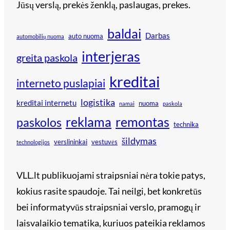
Jūsų verslą, prekės ženklą, paslaugas, prekes.
baldai
Darbas
auto nuoma
automobilių nuoma
interjeras
greita paskola
kreditai
interneto puslapiai
logistika
kreditai internetu
nuoma
namai
paskola
reklama
remontas
paskolos
technika
šildymas
verslininkai
vestuvės
technologijos
VLL.lt publikuojami straipsniai nėra tokie patys,
kokius rasite spaudoje. Tai neilgi, bet konkretūs
bei informatyvūs straipsniai verslo, pramogų ir
laisvalaikio tematika, kuriuos pateikia reklamos