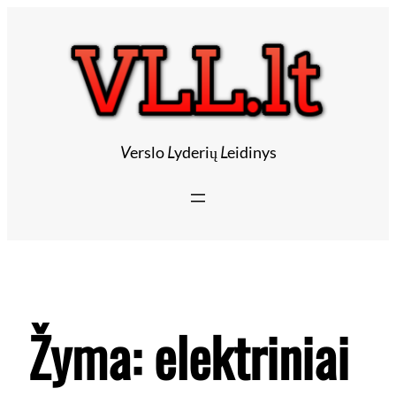
V
erslo
L
yderių
L
eidinys
Žyma:
elektriniai