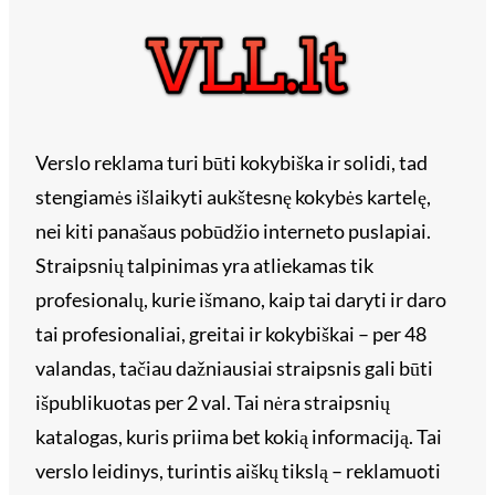
Verslo reklama turi būti kokybiška ir solidi, tad
stengiamės išlaikyti aukštesnę kokybės kartelę,
nei kiti panašaus pobūdžio interneto puslapiai.
Straipsnių talpinimas yra atliekamas tik
profesionalų, kurie išmano, kaip tai daryti ir daro
tai profesionaliai, greitai ir kokybiškai – per 48
valandas, tačiau dažniausiai straipsnis gali būti
išpublikuotas per 2 val. Tai nėra straipsnių
katalogas, kuris priima bet kokią informaciją. Tai
verslo leidinys, turintis aiškų tikslą – reklamuoti