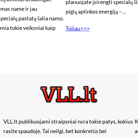
planuojate įsirengti specialų š
imas name ir jau
pigią aplinkos energiją –…
pecialų pastatą šalia namo.
lemia tokie veiksniai kaip
Toliau>>>
VLL.lt publikuojami straipsniai nėra tokie patys, kokius
K
rasite spaudoje. Tai neilgi, bet konkretūs bei
a