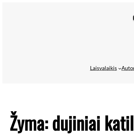
Laisvalaikis
Auto
Žyma:
dujiniai katil