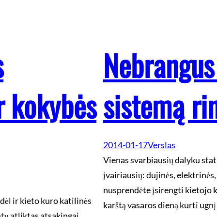
s
Nebrangus 
ir kokybės
sistemą ri
2014-01-17
Verslas
Vienas svarbiausių dalyku stat
įvairiausių: dujinės, elektrinės
nusprendėte įsirengti kietojo k
l ir kieto kuro katilinės
karštą vasaros dieną kurti ugn
ų atliktas atsakingai,