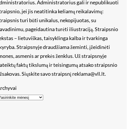
dministratorius. Administratorius gali ir nepublikuoti
traipsnio, jei jis neatitinka keliamų reikalavimų:
traipsnis turi būti unikalus, nekopijuotas, su
avadinimu, pageidautina turėti iliustraciją. Straipsnio
ekstas – lietuviškas, taisyklinga kalba ir tvarkinga
kyryba. Straipsnyje draudžiama žeminti, įžeidinėti
mones, asmenis ar prekės ženklus. Už straipsnyje
ateiktų faktų tikslumą ir teisingumą atsako straipsnio
žsakovas. Siųskite savo straipsnį reklama@vll.lt.
rchyvai