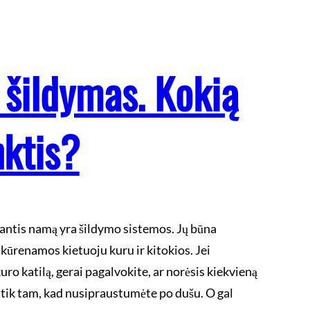
šildymas. Kokią
nktis?
antis namą yra šildymo sistemos. Jų būna
, kūrenamos kietuoju kuru ir kitokios. Jei
uro katilą, gerai pagalvokite, ar norėsis kiekvieną
į tik tam, kad nusipraustumėte po dušu. O gal