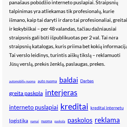
panašaus pobūdžio interneto puslapiai. Straipsnių
talpinimas yra atliekamas tik profesionalų, kurie
išmano, kaip tai daryti ir daro tai profesionaliai, greita
ir kokybiškai – per 48 valandas, tačiau dažniausiai
straipsnis gali būti išpublikuotas per 2 val. Tai nėra
straipsnių katalogas, kuris priima bet kokią informaciją
Tai verslo leidinys, turintis aiškų tikslą – reklamuoti
Jūsų verslą, prekės ženklą, paslaugas, prekes.
baldai
Darbas
auto nuoma
automobilių nuoma
interjeras
greita paskola
kreditai
interneto puslapiai
kreditai internetu
reklama
paskolos
logistika
nuoma
namai
paskola