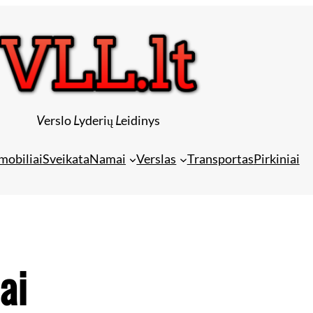
V
erslo
L
yderių
L
eidinys
mobiliai
Sveikata
Namai
Verslas
Transportas
Pirkiniai
ai