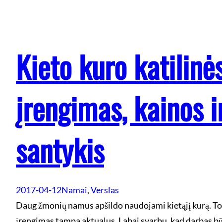
Kieto kuro katilinė
įrengimas, kainos 
santykis
2017-04-12
Namai
, 
Verslas
Daug žmonių namus apšildo naudojami kietąjį kurą. Todė
įrengimas tampa aktualus. Labai svarbu, kad darbas būt