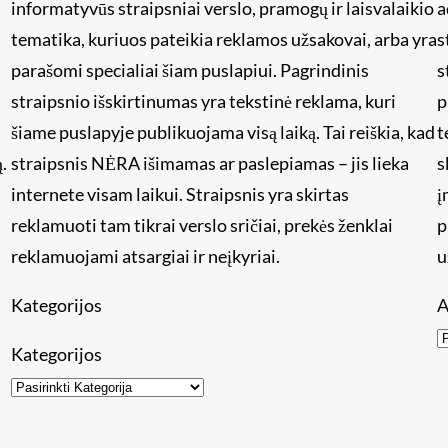
informatyvūs straipsniai verslo, pramogų ir laisvalaikio
a
tematika, kuriuos pateikia reklamos užsakovai, arba yra
s
i
parašomi specialiai šiam puslapiui. Pagrindinis
s
straipsnio išskirtinumas yra tekstinė reklama, kuri
p
šiame puslapyje publikuojama visą laiką. Tai reiškia, kad
t
.
straipsnis NĖRA išimamas ar paslepiamas – jis lieka
s
internete visam laikui. Straipsnis yra skirtas
į
reklamuoti tam tikrai verslo sričiai, prekės ženklai
p
reklamuojami atsargiai ir neįkyriai.
u
Kategorijos
A
Kategorijos