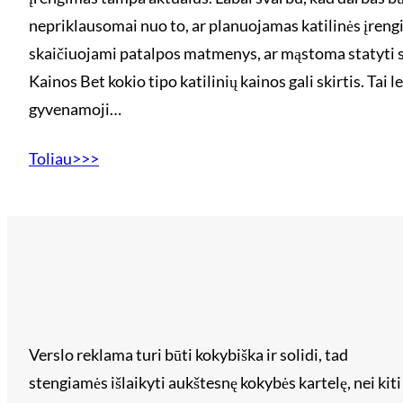
nepriklausomai nuo to, ar planuojamas katilinės įreng
skaičiuojami patalpos matmenys, ar mąstoma statyti s
Kainos Bet kokio tipo katilinių kainos gali skirtis. Tai 
gyvenamoji…
Toliau>>>
Verslo reklama turi būti kokybiška ir solidi, tad
stengiamės išlaikyti aukštesnę kokybės kartelę, nei kiti